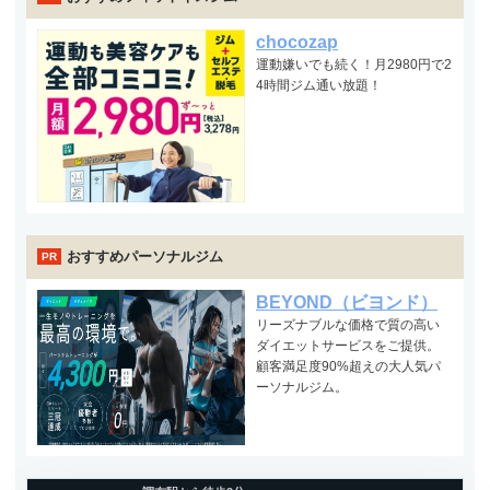
chocozap
運動嫌いでも続く！月2980円で2
4時間ジム通い放題！
おすすめパーソナルジム
PR
BEYOND（ビヨンド）
リーズナブルな価格で質の高い
ダイエットサービスをご提供。
顧客満足度90%超えの大人気パ
ーソナルジム。