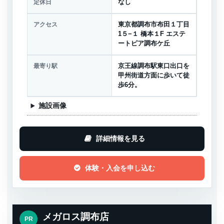
定休日
なし
アクセス
東京都調布市布田１丁目
1５−１ 橋本１F エステ
ートピア調布ケ丘
最寄り駅
京王線調布駅東口出口を
甲州街道方面に歩いて徒
歩6分。
施設画像
詳細情報を見る
体験・入会を申し込む
メガロス調布店
PR