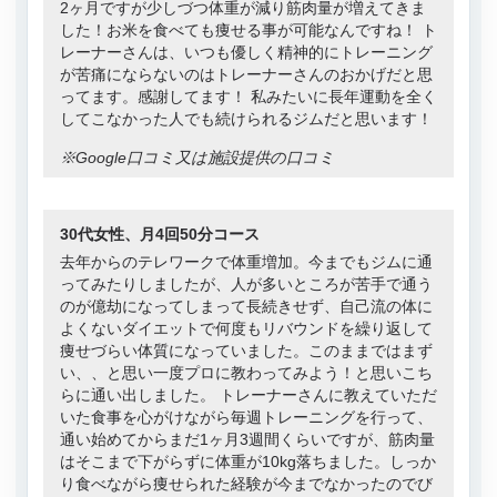
2ヶ月ですが少しづつ体重が減り筋肉量が増えてきま
した！お米を食べても痩せる事が可能なんですね！ ト
レーナーさんは、いつも優しく精神的にトレーニング
が苦痛にならないのはトレーナーさんのおかげだと思
ってます。感謝してます！ 私みたいに長年運動を全く
してこなかった人でも続けられるジムだと思います！
※Google口コミ又は施設提供の口コミ
30代女性、月4回50分コース
去年からのテレワークで体重増加。今までもジムに通
ってみたりしましたが、人が多いところが苦手で通う
のが億劫になってしまって長続きせず、自己流の体に
よくないダイエットで何度もリバウンドを繰り返して
痩せづらい体質になっていました。このままではまず
い、、と思い一度プロに教わってみよう！と思いこち
らに通い出しました。 トレーナーさんに教えていただ
いた食事を心がけながら毎週トレーニングを行って、
通い始めてからまだ1ヶ月3週間くらいですが、筋肉量
はそこまで下がらずに体重が10kg落ちました。しっか
り食べながら痩せられた経験が今までなかったのでび