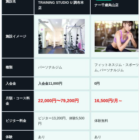
施設名
TRAINING STUDIO U 調布本
ナー千歳烏山店
店
施設イメージ
フィットネスジム・スポーツ
種類
パーソナルジム
ム, パーソナルジム
入会金
入会金11,000円
0円
月額・コース料
22,000円〜79,200円
16,500円/月～
金
ビジター13,200円、体験5,500
ビジター料金
体験無料
円
体験
あり
あり