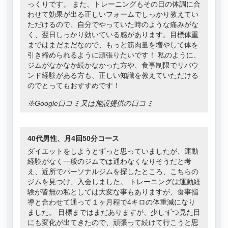
っくりです。 また、トレーニングもその日の体調に合
わせて効果が出る正しいフォームでしっかり教えてい
ただけるので、自分でやっていた時のような痛みがな
く、翌日しっかり効いている感があります。目標体重
まではまだまだなので、もっと筋肉量を増やして体を
引き締められるように頑張りたいです！ 私のように、
ジムがなかなか続かなかった方や、食事制限でリバウ
ンド経験がある方も、正しい知識を教えていただける
のでとってもおすすめです！
※Google口コミ又は施設提供の口コミ
40代男性、月4回50分コース
ダイエットをしようとずっと思っていましたが、運動
経験がなく一般のジムでは通わなくなりそうだと考
え、近所でパーソナルジムを探したところ、こちらの
ジムを見つけ、入会しました。 トレーニングは運動経
験が皆無の私としては大変な事もありますが、食事指
導と合わせて通って１ヶ月程で4キロの体重減になり
ました。 目標まではまだありますが、少しずつ見た目
にも変化が出てきたので、頑張って続けて行こうと思