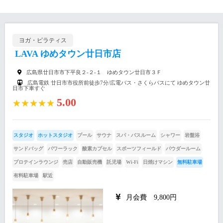
ヨガ・ピラティス
LAVA ゆめタウン廿日市店
広島県廿日市市下平良２-２-１ ゆめタウン廿日市３Ｆ
広島電鉄 廿日市市役所前徒歩7分/広電バス・さくらバスにて ゆめタウン廿
日市下車すぐ
5.00
★★★★★
スタジオ
ホットスタジオ
プール
サウナ
スパ・バスルーム
シャワー
岩盤浴
サンドバッグ
パワーラック
酸素カプセル
スポーツフィールド
パウダールーム
プロテインラウンジ
売店
自動販売機
託児場
Wi-Fi
日焼けマシン
無料駐車場
有料駐車場
駅近
月会費 9,800円