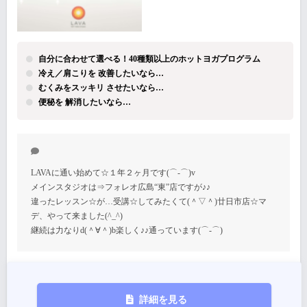
自分に合わせて選べる！40種類以上のホットヨガプログラム
冷え／肩こりを 改善したいなら…
むくみをスッキリ させたいなら…
便秘を 解消したいなら…
LAVAに通い始めて☆１年２ヶ月です(⌒‐⌒)v
メインスタジオは⇒フォレオ広島“東”店ですが♪♪
違ったレッスン☆が…受講☆してみたくて(＾▽＾)廿日市店☆マ
デ、やって来ました(^_^)
継続は力なりd(＾∀＾)b楽しく♪♪通っています(⌒‐⌒)
詳細を見る