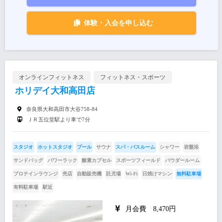
体験・入会を申し込む
オンラインフィットネス
フィットネス・スポーツ
ホリデイ大和高田店
奈良県大和高田市大谷758-84
ＪＲ五位堂駅より車で7分
スタジオ
ホットスタジオ
プール
サウナ
スパ・バスルーム
シャワー
岩盤浴
サンドバッグ
パワーラック
酸素カプセル
スポーツフィールド
パウダールーム
プロテインラウンジ
売店
自動販売機
託児場
Wi-Fi
日焼けマシン
無料駐車場
有料駐車場
駅近
月会費 8,470円