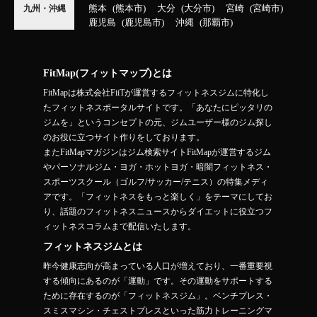
熊本
熊本市
大分
大分市
宮崎
宮崎市
九州・沖縄
鹿児島
鹿児島市
沖縄
那覇市
FitMap(フィットマップ)とは
FitMapは株式会社FiiTが運営するフィットネスジムに特化し
たフィットネスポータルサイトです。「あなたにピッタリの
ジムを」というコンセプトの元、ジムユーザー様のジム探し
のお役に立つサイト作りをしております。
またFitMapマガジンはジム検索サイトFitMapが運営するジム
やパーソナルジム・ヨガ・ホットヨガ・暗闇フィットネス・
スポーツスクール（ゴルフ/サッカー/テニス）の特集メディ
アです。「フィットネスをもっと楽しく」をテーマにしてお
り、話題のフィットネスニュースからダイエットに役立つフ
ィットネスコラムまで配信いたします。
フィットネスジムとは
昨今健康志向が高まっている人口が増えており、一番重要視
する傾向にあるのが「運動」です。その運動をサポートする
ために存在するのが「フィットネスジム」。ベンチプレス・
スミスマシン・チェストプレスといった筋力トレーニングマ