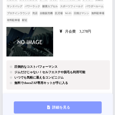
サンドバッグ
パワーラック
酸素カプセル
スポーツフィールド
パウダールーム
プロテインラウンジ
売店
自動販売機
託児場
Wi-Fi
日焼けマシン
無料駐車場
有料駐車場
駅近
月会費 3,278円
圧倒的なコストパフォーマンス
ジムだけじゃない！セルフエステや脱毛も利用可能
いつでも気軽に通えるコンビニジム
無料でchocoZAP専用キットが手に入る
詳細を見る