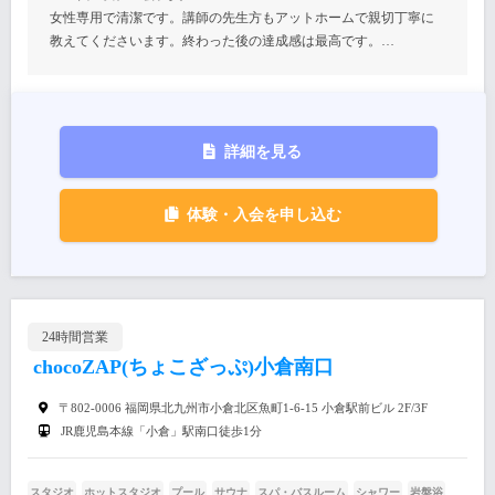
女性専用で清潔です。講師の先生方もアットホームで親切丁寧に
教えてくださいます。終わった後の達成感は最高です。…
詳細を見る
体験・入会を申し込む
24時間営業
chocoZAP(ちょこざっぷ)小倉南口
〒802-0006 福岡県北九州市小倉北区魚町1-6-15 小倉駅前ビル 2F/3F
JR鹿児島本線「小倉」駅南口徒歩1分
スタジオ
ホットスタジオ
プール
サウナ
スパ・バスルーム
シャワー
岩盤浴