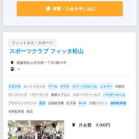
体験・入会を申し込む
フィットネス・スポーツ
スポーツクラブ フィッタ松山
愛媛県松山市宮西一丁目5番10号
ー
スタジオ
ホットスタジオ
プール
サウナ
スパ・バスルーム
シャワー
岩盤浴
サンドバッグ
パワーラック
酸素カプセル
スポーツフィールド
パウダールーム
プロテインラウンジ
売店
自動販売機
託児場
Wi-Fi
日焼けマシン
無料駐車場
有料駐車場
駅近
月会費 9,900円