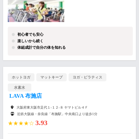
初心者でも安心
楽しいから続く
体組成計で自分の体を知れる
ホットヨガ
マットキープ
ヨガ・ピラティス
水素水
LAVA 布施店
大阪府東大阪市足代１-１２-８ ヤマトビル４Ｆ
近鉄大阪線・奈良線「布施駅」中央南口より徒歩1分
3.93
★★★★☆