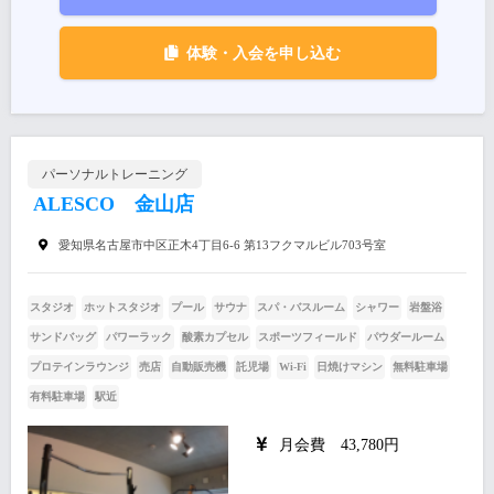
体験・入会を申し込む
パーソナルトレーニング
ALESCO 金山店
愛知県名古屋市中区正木4丁目6‐6 第13フクマルビル703号室
スタジオ
ホットスタジオ
プール
サウナ
スパ・バスルーム
シャワー
岩盤浴
サンドバッグ
パワーラック
酸素カプセル
スポーツフィールド
パウダールーム
プロテインラウンジ
売店
自動販売機
託児場
Wi-Fi
日焼けマシン
無料駐車場
有料駐車場
駅近
月会費 43,780円