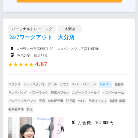
パーソナルトレーニング
水素水
24/7ワークアウト 大分店
大分県大分市高砂町1-30 スタジオスクエア高砂町201
JR大分駅 徒歩11分
4.67
★★★★★
スタジオ
ホットスタジオ
プール
サウナ
スパ・バスルーム
シャワー
岩盤浴
サンドバッグ
パワーラック
酸素カプセル
スポーツフィールド
パウダールーム
プロテインラウンジ
売店
自動販売機
託児場
Wi-Fi
日焼けマシン
無料駐車場
有料駐車場
駅近
月会費 107,800円