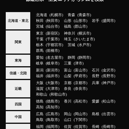
北海道
札幌市
青森
青森市
秋田
秋田市
山形
山形市
岩手
盛岡市
北海道・東北
宮城
仙台市
福島
郡山市
東京
新宿区
神奈川
横浜市
千葉
千葉市
埼玉
さいたま市
関東
栃木
宇都宮市
茨城
水戸市
群馬
前橋市
愛知
名古屋市
静岡
静岡市
東海
岐阜
岐阜市
三重
津市
新潟
新潟市
富山
富山市
石川
金沢市
信越・北陸
福井
福井市
山梨
甲府市
長野
長野市
大阪
大阪市
京都
京都市
兵庫
神戸市
滋賀
大津市
奈良
奈良市
近畿
和歌山
和歌山市
徳島
徳島市
香川
高松市
愛媛
松山市
四国
高知
高知市
広島
広島市
岡山
岡山市
島根
出雲市
中国
鳥取
鳥取市
山口
下関市
福岡
福岡市
佐賀
佐賀市
長崎
長崎市