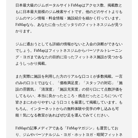
日本最大級のジムポータルサイトFitMapはアクセス数、掲載数と
もに日本最大規模のジム検索サイトです。他のどのサイトよりも
ジムのマシン情報・料金情報・施設紹介を細かく行っています。
FitMapなら、あなたに合ったピッタリのフィットネスジムが見つ
かります。
ジムに通おうとしても詳細の情報がないと入会の決断ができない
でしょう。FitMapはフィットネスジムからパーソナルトレーニン
グ・ヨガまであなたの目的に沿ったフィットネス施設が見つかる
ようしっかり掲載。
また実際に施設を利用した方のリアルな口コミが多数掲載。一言
のみの口コミではなく、「価格満足度」「スタッフの対応」「施
設の雰囲気」「清潔度」「施設充実度」の切り口にて点数評価を
してもらい、本当に良かったところ・残念だったところについて
皆さまにわかりやすいよう口コミを厳選して掲載しています。も
ちろん、インターネットからの無料体験や見学の申し込みも可
能！気になる教室があればぜひ足を運んでみてください。
FitMapの記事メディアである「FitMapマガジン」も運営してお
り、ジムやパーソナルジム・ヨガ・ホットヨガ・暗闇フィットネ