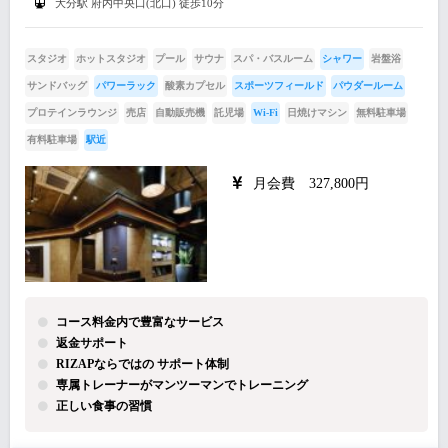
大分駅 府内中央口(北口) 徒歩10分
スタジオ
ホットスタジオ
プール
サウナ
スパ・バスルーム
シャワー
岩盤浴
サンドバッグ
パワーラック
酸素カプセル
スポーツフィールド
パウダールーム
プロテインラウンジ
売店
自動販売機
託児場
Wi-Fi
日焼けマシン
無料駐車場
有料駐車場
駅近
月会費 327,800円
コース料金内で豊富なサービス
返金サポート
RIZAPならではの サポート体制
専属トレーナーがマンツーマンでトレーニング
正しい食事の習慣