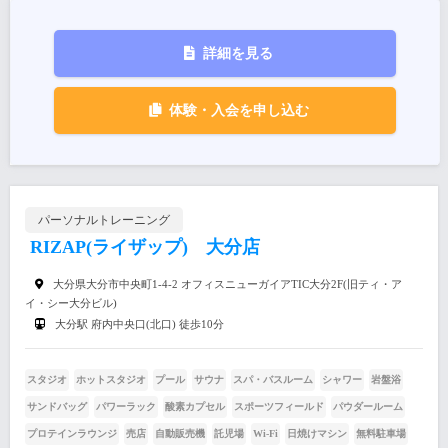
詳細を見る
体験・入会を申し込む
パーソナルトレーニング
RIZAP(ライザップ) 大分店
大分県大分市中央町1-4-2 オフィスニューガイアTIC大分2F(旧ティ・ア
イ・シー大分ビル)
大分駅 府内中央口(北口) 徒歩10分
スタジオ
ホットスタジオ
プール
サウナ
スパ・バスルーム
シャワー
岩盤浴
サンドバッグ
パワーラック
酸素カプセル
スポーツフィールド
パウダールーム
プロテインラウンジ
売店
自動販売機
託児場
Wi-Fi
日焼けマシン
無料駐車場