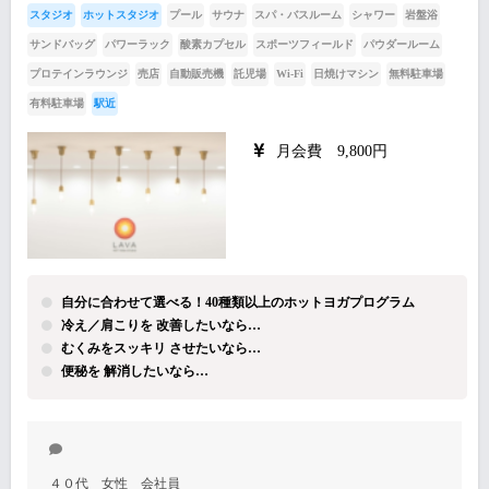
スタジオ
ホットスタジオ
プール
サウナ
スパ・バスルーム
シャワー
岩盤浴
サンドバッグ
パワーラック
酸素カプセル
スポーツフィールド
パウダールーム
プロテインラウンジ
売店
自動販売機
託児場
Wi-Fi
日焼けマシン
無料駐車場
有料駐車場
駅近
月会費 9,800円
自分に合わせて選べる！40種類以上のホットヨガプログラム
冷え／肩こりを 改善したいなら…
むくみをスッキリ させたいなら…
便秘を 解消したいなら…
４０代 女性 会社員