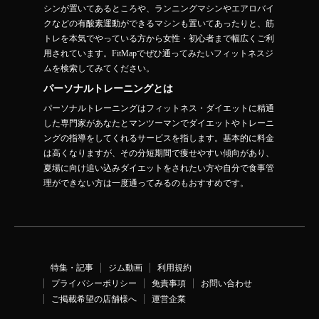
シンが置いてあるところや、ランニングマシンやエアロバイ
クなどの有酸素運動ができるマシンも置いてあったりと、筋
トレを本気でやっている方から女性・初心者まで幅広くご利
用されています。FitMapでぜひ通ってみたいフィットネスジ
ムを検索してみてください。
パーソナルトレーニングとは
パーソナルトレーニングはフィットネス・ダイエットに精通
した専門家があなたとマンツーマンでダイエットやトレーニ
ングの指導をしてくれるサービスを指します。基本的に料金
は高くなりますが、その分短期間で痩せやすい傾向があり、
夏場に向け追い込みダイエットをされたい方や自分で食事管
理ができない方は一度通ってみるのもおすすめです。
特集・記事
ジム動画
利用規約
プライバシーポリシー
免責事項
お問い合わせ
ご掲載希望の店舗様へ
運営企業