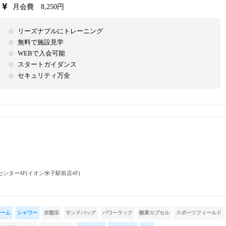
月会費 8,250円
リーズナブルにトレーニング
無料で施設見学
WEBで入会可能
スタートガイダンス
セキュリティ万全
ンター4F(イオン米子駅前店4F)
ルーム
シャワー
岩盤浴
サンドバッグ
パワーラック
酸素カプセル
スポーツフィールド