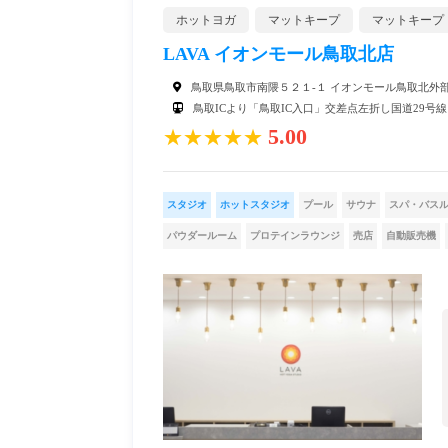
ホットヨガ
マットキープ
マットキープ
LAVA イオンモール鳥取北店
鳥取県鳥取市南隈５２１-１ イオンモール鳥取北外
鳥取ICより「鳥取IC入口」交差点左折し国道29号線
5.00
★★★★★
スタジオ
ホットスタジオ
プール
サウナ
スパ・バス
パウダールーム
プロテインラウンジ
売店
自動販売機