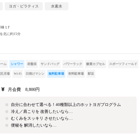
ヨガ・ピラティス
水素水
部棟１F
を北に約15分
ルーム
シャワー
岩盤浴
サンドバッグ
パワーラック
酸素カプセル
スポーツフィールド
託児場
Wi-Fi
日焼けマシン
無料駐車場
有料駐車場
駅近
月会費 8,800円
自分に合わせて選べる！40種類以上のホットヨガプログラム
冷え／肩こりを 改善したいなら…
むくみをスッキリ させたいなら…
便秘を 解消したいなら…