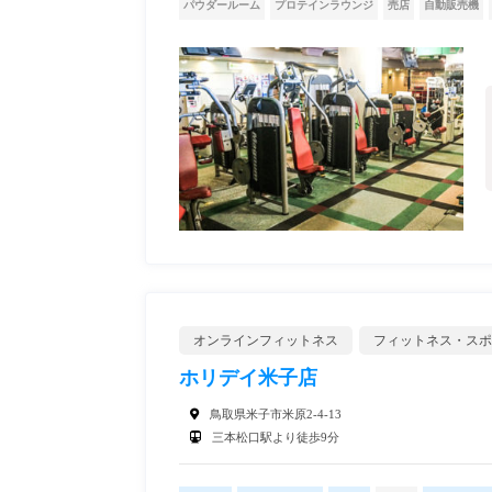
パウダールーム
プロテインラウンジ
売店
自動販売機
オンラインフィットネス
フィットネス・スポ
ホリデイ米子店
鳥取県米子市米原2-4-13
三本松口駅より徒歩9分