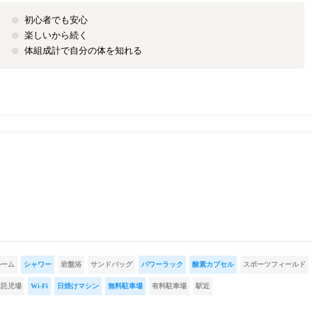
初心者でも安心
楽しいから続く
体組成計で自分の体を知れる
ルーム
シャワー
岩盤浴
サンドバッグ
パワーラック
酸素カプセル
スポーツフィールド
託児場
Wi-Fi
日焼けマシン
無料駐車場
有料駐車場
駅近