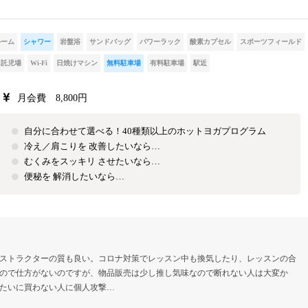
ルーム
シャワー
岩盤浴
サンドバッグ
パワーラック
酸素カプセル
スポーツフィールド
託児場
Wi-Fi
日焼けマシン
無料駐車場
有料駐車場
駅近
月会費 8,800円
自分に合わせて選べる！40種類以上のホットヨガプログラム
冷え／肩こりを 改善したいなら…
むくみをスッキリ させたいなら…
便秘を 解消したいなら…
ストラクターの質も良い。コロナ対策でレッスン中も換気したり、レッスンの合
ので仕方がないのですが、物品販売は少し推し気味なので断れない人は大変か
たいに買わない人に個人攻撃…