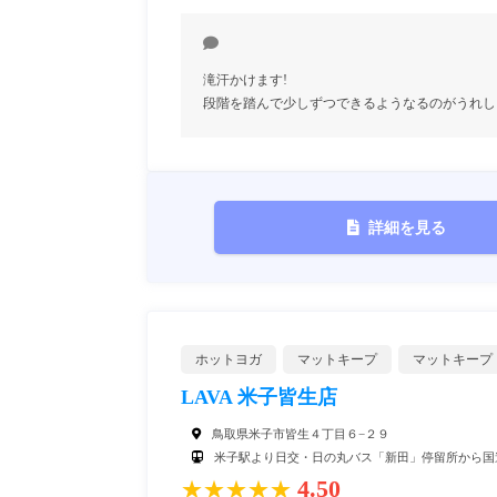
滝汗かけます!
段階を踏んで少しずつできるようなるのがうれし
詳細を見る
ホットヨガ
マットキープ
マットキープ
LAVA 米子皆生店
鳥取県米子市皆生４丁目６−２９
米子駅より日交・日の丸バス「新田」停留所から国道
4.50
★★★★★