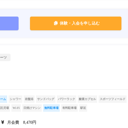
体験・入会を申し込む
ーツ
ルーム
シャワー
岩盤浴
サンドバッグ
パワーラック
酸素カプセル
スポーツフィールド
託児場
Wi-Fi
日焼けマシン
無料駐車場
有料駐車場
駅近
月会費 8,470円