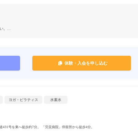
い。…
体験・入会を申し込む
ヨガ・ピラティス
水素水
431号を東へ徒歩約7分。 「労災病院」停留所から徒歩4分。