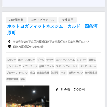
24時間営業
ヨガ・ピラティス
女性専用
ホットヨガフィットネスジム カルド 四条河
原町
京都府京都市下京区河原町四条下ル順風町305 四条河原町ビル4F
四条河原町駅から徒歩3分
スタジオ
ホットスタジオ
プール
サウナ
スパ・バスルーム
シャワー
岩盤浴
サンドバッグ
パワーラック
酸素カプセル
スポーツフィールド
パウダールーム
プロテインラウンジ
売店
自動販売機
託児場
Wi-Fi
日焼けマシン
無料駐車場
有料駐車場
駅近
月会費 7,040円