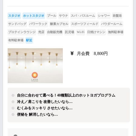
スタジオ
ホットスタジオ
プール
サウナ
スパ・バスルーム
シャワー
岩盤浴
サンドバッグ
パワーラック
酸素カプセル
スポーツフィールド
パウダールーム
プロテインラウンジ
売店
自動販売機
託児場
Wi-Fi
日焼けマシン
無料駐車場
有料駐車場
駅近
月会費 8,800円
自分に合わせて選べる！40種類以上のホットヨガプログラム
冷え／肩こりを 改善したいなら…
むくみをスッキリ させたいなら…
便秘を 解消したいなら…