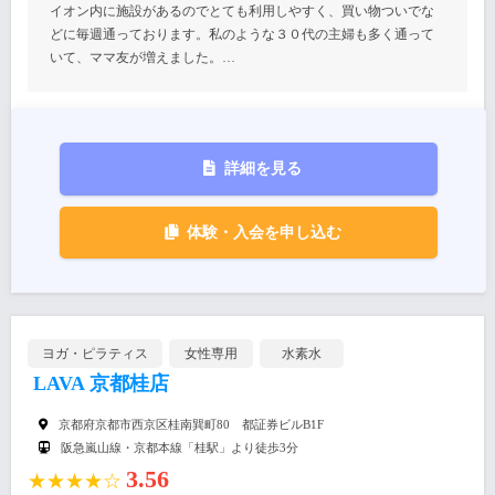
イオン内に施設があるのでとても利用しやすく、買い物ついでな
どに毎週通っております。私のような３０代の主婦も多く通って
いて、ママ友が増えました。…
詳細を見る
体験・入会を申し込む
ヨガ・ピラティス
女性専用
水素水
LAVA 京都桂店
京都府京都市西京区桂南巽町80 都証券ビルB1F
阪急嵐山線・京都本線「桂駅」より徒歩3分
3.56
★★★★☆