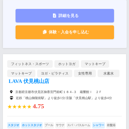
詳細を見る
体験・入会を申し込む
フィットネス・スポーツ
ホットヨガ
マットキープ
マットキープ
ヨガ・ピラティス
女性専用
水素水
LAVA 伏見桃山店
京都府京都市伏見区御香宮門前町１８４-３ 蔵響館Ｉ ２Ｆ
近鉄「桃山御陵前駅」より徒歩1分/京阪「伏見桃山駅」より徒歩4分
4.75
★★★★★
スタジオ
ホットスタジオ
プール
サウナ
スパ・バスルーム
シャワー
岩盤浴