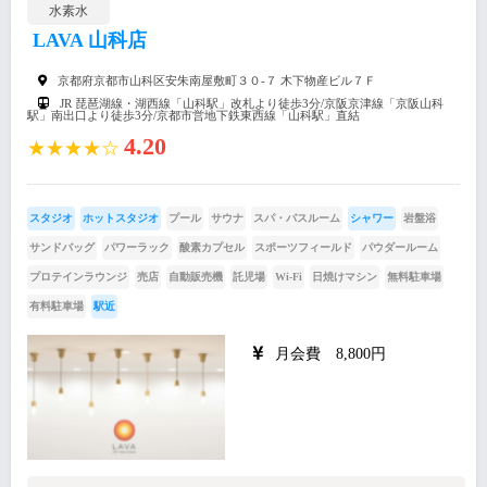
水素水
LAVA 山科店
京都府京都市山科区安朱南屋敷町３０-７ 木下物産ビル７Ｆ
JR 琵琶湖線・湖西線「山科駅」改札より徒歩3分/京阪京津線「京阪山科
駅」南出口より徒歩3分/京都市営地下鉄東西線「山科駅」直結
4.20
★★★★☆
スタジオ
ホットスタジオ
プール
サウナ
スパ・バスルーム
シャワー
岩盤浴
サンドバッグ
パワーラック
酸素カプセル
スポーツフィールド
パウダールーム
プロテインラウンジ
売店
自動販売機
託児場
Wi-Fi
日焼けマシン
無料駐車場
有料駐車場
駅近
月会費 8,800円