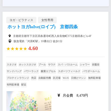
ヨガ・ピラティス
女性専用
ホットヨガloIve(ロイブ) 京都四条
京都府京都市下京区四条通寺町西入奈良物町375京都四条ビル4F
阪急電鉄「河原町駅」10番出口 徒歩1分
4.60
★★★★★
スタジオ
ホットスタジオ
プール
サウナ
スパ・バスルーム
シャワー
岩盤浴
サンドバッグ
パワーラック
酸素カプセル
スポーツフィールド
パウダールーム
プロテインラウンジ
売店
自動販売機
託児場
Wi-Fi
日焼けマシン
無料駐車場
有料駐車場
駅近
月会費 8,470円