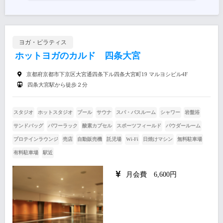
ヨガ・ピラティス
ホットヨガのカルド 四条大宮
京都府京都市下京区大宮通四条下ル四条大宮町19 マルヨシビル4F
四条大宮駅から徒歩２分
スタジオ
ホットスタジオ
プール
サウナ
スパ・バスルーム
シャワー
岩盤浴
サンドバッグ
パワーラック
酸素カプセル
スポーツフィールド
パウダールーム
プロテインラウンジ
売店
自動販売機
託児場
Wi-Fi
日焼けマシン
無料駐車場
有料駐車場
駅近
月会費 6,600円