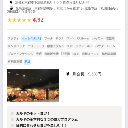
京都府京都市下京区順風町３０５ 四条河原町ビル 4F
阪急京都線「京都河原町駅」2B出口から徒歩1分 京阪本線「祇園四条駅」
3番出口から徒歩3分
4.92
★★★★★
スタジオ
ホットスタジオ
プール
サウナ
スパ・バスルーム
シャワー
岩盤浴
サンドバッグ
パワーラック
酸素カプセル
スポーツフィールド
パウダールーム
プロテインラウンジ
売店
自動販売機
託児場
Wi-Fi
日焼けマシン
無料駐車場
有料駐車場
駅近
月会費 9,350円
カルドのホットヨガ！！
カルドの基本的な３つのヨガプログラム
目的に合わせたヨガを楽しむ！！