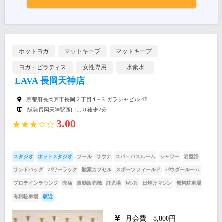
ホットヨガ
マットキープ
マットキープ
ヨガ・ピラティス
女性専用
水素水
LAVA 長岡天神店
京都府長岡京市長岡２丁目１−３ ガラシャビル 4F
阪急長岡天神駅西口より徒歩2分
3.00
★★★☆☆
スタジオ
ホットスタジオ
プール
サウナ
スパ・バスルーム
シャワー
岩盤浴
サンドバッグ
パワーラック
酸素カプセル
スポーツフィールド
パウダールーム
プロテインラウンジ
売店
自動販売機
託児場
Wi-Fi
日焼けマシン
無料駐車場
有料駐車場
駅近
月会費 8,800円