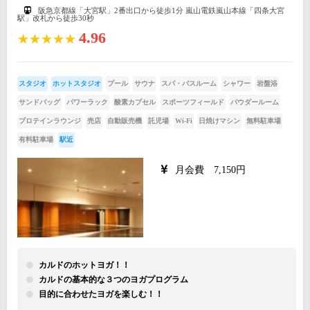
阪急京都線「大宮駅」2番出口から徒歩1分 嵐山電鉄嵐山本線「四条大宮
駅」改札から徒歩30秒
4.96
★★★★★
スタジオ
ホットスタジオ
プール
サウナ
スパ・バスルーム
シャワー
岩盤浴
サンドバッグ
パワーラック
酸素カプセル
スポーツフィールド
パウダールーム
プロテインラウンジ
売店
自動販売機
託児場
Wi-Fi
日焼けマシン
無料駐車場
有料駐車場
駅近
月会費 7,150円
カルドのホットヨガ！！
カルドの基本的な３つのヨガプログラム
目的に合わせたヨガを楽しむ！！