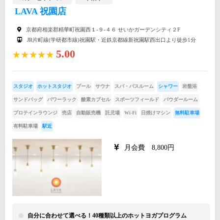
LAVA 祝園店
京都府相楽郡精華町祝園西１-９-４６ せいかガーデンシティ２F
JR片町線(学研都市線)祝園駅・近鉄京都線新祝園駅西出口より徒歩1分
5.00
★★★★★
スタジオ
ホットスタジオ
プール
サウナ
スパ・バスルーム
シャワー
岩盤浴
サンドバッグ
パワーラック
酸素カプセル
スポーツフィールド
パウダールーム
プロテインラウンジ
売店
自動販売機
託児場
Wi-Fi
日焼けマシン
無料駐車場
有料駐車場
駅近
月会費 8,800円
自分に合わせて選べる！40種類以上のホットヨガプログラム