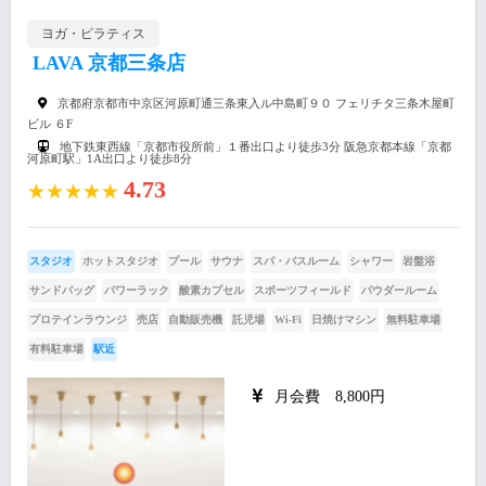
ヨガ・ピラティス
LAVA 京都三条店
京都府京都市中京区河原町通三条東入ル中島町９０ フェリチタ三条木屋町
ビル ６F
地下鉄東西線「京都市役所前」１番出口より徒歩3分 阪急京都本線「京都
河原町駅」1A出口より徒歩8分
4.73
★★★★★
スタジオ
ホットスタジオ
プール
サウナ
スパ・バスルーム
シャワー
岩盤浴
サンドバッグ
パワーラック
酸素カプセル
スポーツフィールド
パウダールーム
プロテインラウンジ
売店
自動販売機
託児場
Wi-Fi
日焼けマシン
無料駐車場
有料駐車場
駅近
月会費 8,800円