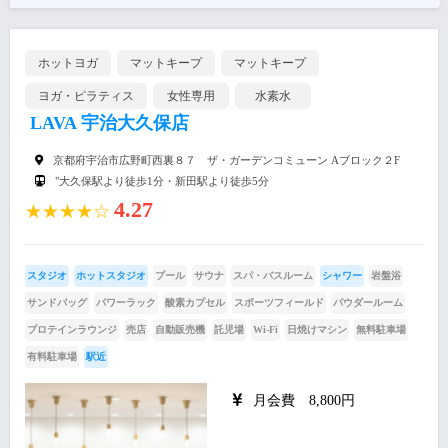
ホットヨガ
マットキープ
マットキープ
ヨガ・ピラティス
女性専用
水素水
LAVA 宇治大久保店
京都府宇治市広野町西裏８７ ザ・ガーデンコミューン Aブロック２F
"大久保駅より徒歩1分・新田駅より徒歩5分
4.27
★★★★☆
スタジオ
ホットスタジオ
プール
サウナ
スパ・バスルーム
シャワー
岩盤浴
サンドバッグ
パワーラック
酸素カプセル
スポーツフィールド
パウダールーム
プロテインラウンジ
売店
自動販売機
託児場
Wi-Fi
日焼けマシン
無料駐車場
有料駐車場
駅近
月会費 8,800円