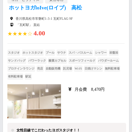
ホットヨガloIve(ロイブ) 高松
香川県高松市常磐町1-3-1 瓦町FLAG 9F
「瓦町駅」 直結
4.00
★★★★☆
スタジオ
ホットスタジオ
プール
サウナ
スパ・バスルーム
シャワー
岩盤浴
サンドバッグ
パワーラック
酸素カプセル
スポーツフィールド
パウダールーム
プロテインラウンジ
売店
自動販売機
託児場
Wi-Fi
日焼けマシン
無料駐車場
有料駐車場
駅近
月会費 8,470円
女性目線でこだわったヨガスタジオ！！