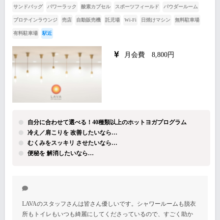
サンドバッグ
パワーラック
酸素カプセル
スポーツフィールド
パウダールーム
プロテインラウンジ
売店
自動販売機
託児場
Wi-Fi
日焼けマシン
無料駐車場
有料駐車場
駅近
月会費 8,800円
自分に合わせて選べる！40種類以上のホットヨガプログラム
冷え／肩こりを 改善したいなら…
むくみをスッキリ させたいなら…
便秘を 解消したいなら…
LAVAのスタッフさんは皆さん優しいです。シャワールームも脱衣
所もトイレもいつも綺麗にしてくださっているので、すごく助か