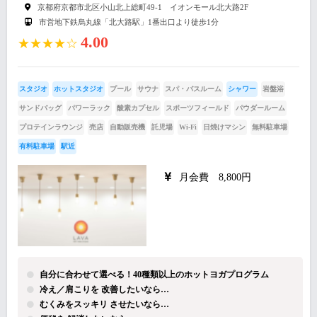
京都府京都市北区小山北上総町49-1 イオンモール北大路2F
市営地下鉄烏丸線「北大路駅」1番出口より徒歩1分
4.00
★★★★☆
スタジオ
ホットスタジオ
プール
サウナ
スパ・バスルーム
シャワー
岩盤浴
サンドバッグ
パワーラック
酸素カプセル
スポーツフィールド
パウダールーム
プロテインラウンジ
売店
自動販売機
託児場
Wi-Fi
日焼けマシン
無料駐車場
有料駐車場
駅近
月会費 8,800円
自分に合わせて選べる！40種類以上のホットヨガプログラム
冷え／肩こりを 改善したいなら…
むくみをスッキリ させたいなら…