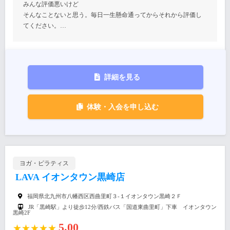
みんな評価悪いけど
そんなことないと思う。毎日一生懸命通ってからそれから評価し
てください。…
詳細を見る
体験・入会を申し込む
ヨガ・ピラティス
LAVA イオンタウン黒崎店
福岡県北九州市八幡西区西曲里町３-１イオンタウン黒崎２Ｆ
JR「黒崎駅」より徒歩12分/西鉄バス「国道東曲里町」下車 イオンタウン
黒崎2F
5.00
★★★★★