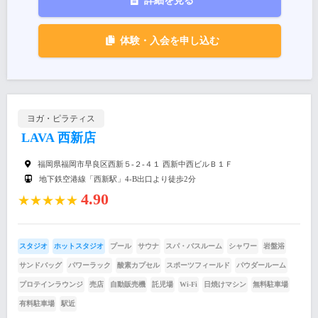
詳細を見る
体験・入会を申し込む
ヨガ・ピラティス
LAVA 西新店
福岡県福岡市早良区西新５-２-４１ 西新中西ビルＢ１Ｆ
地下鉄空港線「西新駅」4-B出口より徒歩2分
4.90
★★★★★
スタジオ
ホットスタジオ
プール
サウナ
スパ・バスルーム
シャワー
岩盤浴
サンドバッグ
パワーラック
酸素カプセル
スポーツフィールド
パウダールーム
プロテインラウンジ
売店
自動販売機
託児場
Wi-Fi
日焼けマシン
無料駐車場
有料駐車場
駅近