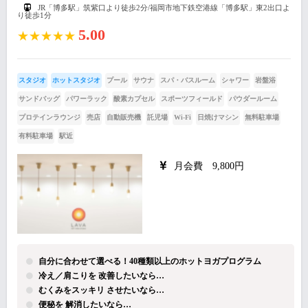
JR「博多駅」筑紫口より徒歩2分/福岡市地下鉄空港線「博多駅」東2出口よ
り徒歩1分
5.00
★★★★★
スタジオ
ホットスタジオ
プール
サウナ
スパ・バスルーム
シャワー
岩盤浴
サンドバッグ
パワーラック
酸素カプセル
スポーツフィールド
パウダールーム
プロテインラウンジ
売店
自動販売機
託児場
Wi-Fi
日焼けマシン
無料駐車場
有料駐車場
駅近
月会費 9,800円
自分に合わせて選べる！40種類以上のホットヨガプログラム
冷え／肩こりを 改善したいなら…
むくみをスッキリ させたいなら…
便秘を 解消したいなら…