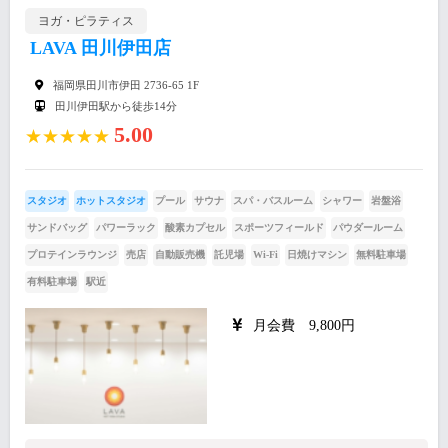
ヨガ・ピラティス
LAVA 田川伊田店
福岡県田川市伊田 2736‐65 1F
田川伊田駅から徒歩14分
5.00
★★★★★
スタジオ
ホットスタジオ
プール
サウナ
スパ・バスルーム
シャワー
岩盤浴
サンドバッグ
パワーラック
酸素カプセル
スポーツフィールド
パウダールーム
プロテインラウンジ
売店
自動販売機
託児場
Wi-Fi
日焼けマシン
無料駐車場
有料駐車場
駅近
月会費 9,800円