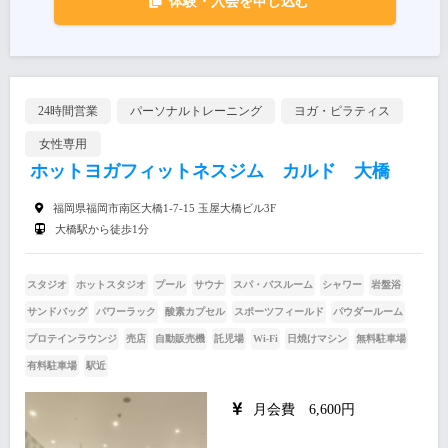
体験・入会を申し込む
24時間営業
パーソナルトレーニング
ヨガ・ピラティス
女性専用
ホットヨガフィットネスジム カルド 大橋
福岡県福岡市南区大橋1-7-15 玉屋大橋ビル3F
大橋駅から徒歩1分
スタジオ
ホットスタジオ
プール
サウナ
スパ・バスルーム
シャワー
岩盤浴
サンドバッグ
パワーラック
酸素カプセル
スポーツフィールド
パウダールーム
プロテインラウンジ
売店
自動販売機
託児場
Wi-Fi
日焼けマシン
無料駐車場
有料駐車場
駅近
月会費 6,600円