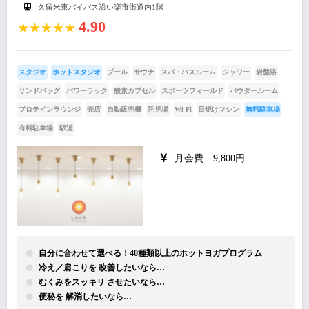
久留米東バイパス沿い楽市街道内1階
4.90
★★★★★
スタジオ
ホットスタジオ
プール
サウナ
スパ・バスルーム
シャワー
岩盤浴
サンドバッグ
パワーラック
酸素カプセル
スポーツフィールド
パウダールーム
プロテインラウンジ
売店
自動販売機
託児場
Wi-Fi
日焼けマシン
無料駐車場
有料駐車場
駅近
月会費 9,800円
自分に合わせて選べる！40種類以上のホットヨガプログラム
冷え／肩こりを 改善したいなら…
むくみをスッキリ させたいなら…
便秘を 解消したいなら…