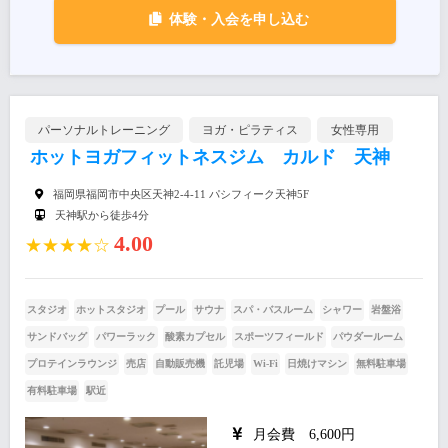
体験・入会を申し込む
パーソナルトレーニング
ヨガ・ピラティス
女性専用
ホットヨガフィットネスジム カルド 天神
福岡県福岡市中央区天神2-4-11 パシフィーク天神5F
天神駅から徒歩4分
4.00
★★★★☆
スタジオ
ホットスタジオ
プール
サウナ
スパ・バスルーム
シャワー
岩盤浴
サンドバッグ
パワーラック
酸素カプセル
スポーツフィールド
パウダールーム
プロテインラウンジ
売店
自動販売機
託児場
Wi-Fi
日焼けマシン
無料駐車場
有料駐車場
駅近
月会費 6,600円