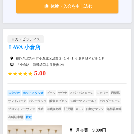
体験・入会を申し込む
ヨガ・ピラティス
LAVA 小倉店
福岡県北九州市小倉北区浅野２-１４-１ 小倉ＫＭＭビル１Ｆ
「小倉駅」新幹線口より徒歩1分
5.00
★★★★★
スタジオ
ホットスタジオ
プール
サウナ
スパ・バスルーム
シャワー
岩盤浴
サンドバッグ
パワーラック
酸素カプセル
スポーツフィールド
パウダールーム
プロテインラウンジ
売店
自動販売機
託児場
Wi-Fi
日焼けマシン
無料駐車場
有料駐車場
駅近
月会費 9,800円