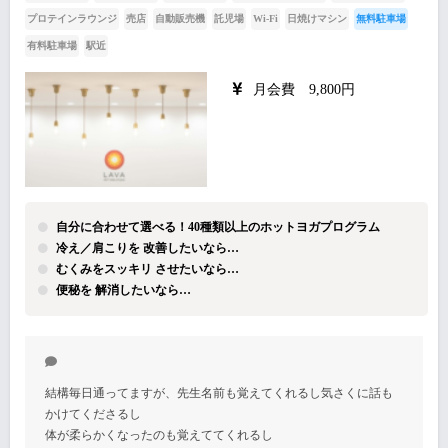
プロテインラウンジ
売店
自動販売機
託児場
Wi-Fi
日焼けマシン
無料駐車場
有料駐車場
駅近
月会費 9,800円
自分に合わせて選べる！40種類以上のホットヨガプログラム
冷え／肩こりを 改善したいなら…
むくみをスッキリ させたいなら…
便秘を 解消したいなら…
結構毎日通ってますが、先生名前も覚えてくれるし気さくに話も
かけてくださるし
体が柔らかくなったのも覚えててくれるし