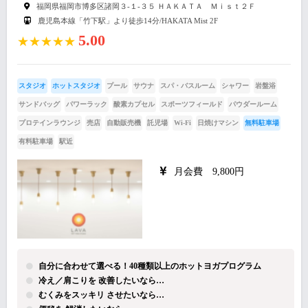
福岡県福岡市博多区諸岡３-１-３５ ＨＡＫＡＴＡ Ｍｉｓｔ２Ｆ
鹿児島本線「竹下駅」より徒歩14分/HAKATA Mist 2F
5.00
★★★★★
スタジオ
ホットスタジオ
プール
サウナ
スパ・バスルーム
シャワー
岩盤浴
サンドバッグ
パワーラック
酸素カプセル
スポーツフィールド
パウダールーム
プロテインラウンジ
売店
自動販売機
託児場
Wi-Fi
日焼けマシン
無料駐車場
有料駐車場
駅近
月会費 9,800円
自分に合わせて選べる！40種類以上のホットヨガプログラム
冷え／肩こりを 改善したいなら…
むくみをスッキリ させたいなら…