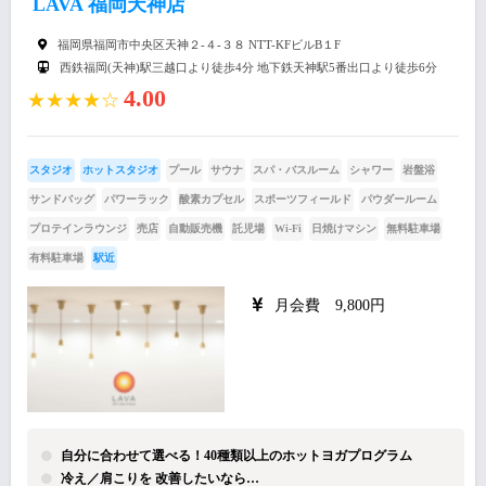
LAVA 福岡天神店
福岡県福岡市中央区天神２-４-３８ NTT-KFビルB１F
西鉄福岡(天神)駅三越口より徒歩4分 地下鉄天神駅5番出口より徒歩6分
4.00
★★★★☆
スタジオ
ホットスタジオ
プール
サウナ
スパ・バスルーム
シャワー
岩盤浴
サンドバッグ
パワーラック
酸素カプセル
スポーツフィールド
パウダールーム
プロテインラウンジ
売店
自動販売機
託児場
Wi-Fi
日焼けマシン
無料駐車場
有料駐車場
駅近
月会費 9,800円
自分に合わせて選べる！40種類以上のホットヨガプログラム
冷え／肩こりを 改善したいなら…