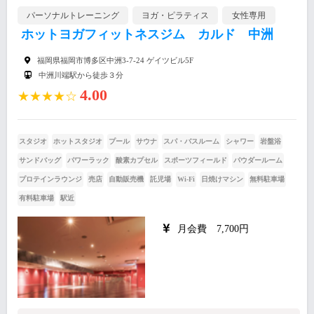
パーソナルトレーニング
ヨガ・ピラティス
女性専用
ホットヨガフィットネスジム カルド 中洲
福岡県福岡市博多区中洲3-7-24 ゲイツビル5F
中洲川端駅から徒歩３分
4.00
★★★★☆
スタジオ
ホットスタジオ
プール
サウナ
スパ・バスルーム
シャワー
岩盤浴
サンドバッグ
パワーラック
酸素カプセル
スポーツフィールド
パウダールーム
プロテインラウンジ
売店
自動販売機
託児場
Wi-Fi
日焼けマシン
無料駐車場
有料駐車場
駅近
月会費 7,700円