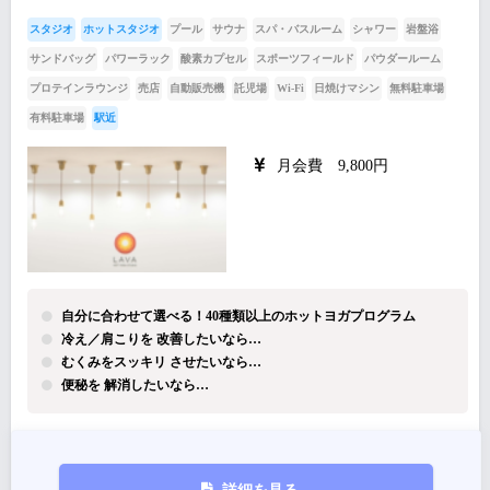
スタジオ
ホットスタジオ
プール
サウナ
スパ・バスルーム
シャワー
岩盤浴
サンドバッグ
パワーラック
酸素カプセル
スポーツフィールド
パウダールーム
プロテインラウンジ
売店
自動販売機
託児場
Wi-Fi
日焼けマシン
無料駐車場
有料駐車場
駅近
月会費 9,800円
自分に合わせて選べる！40種類以上のホットヨガプログラム
冷え／肩こりを 改善したいなら…
むくみをスッキリ させたいなら…
便秘を 解消したいなら…