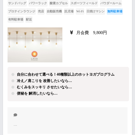
サンドバッグ
パワーラック
酸素カプセル
スポーツフィールド
パウダールーム
プロテインラウンジ
売店
自動販売機
託児場
Wi-Fi
日焼けマシン
無料駐車場
有料駐車場
駅近
月会費 9,800円
自分に合わせて選べる！40種類以上のホットヨガプログラム
冷え／肩こりを 改善したいなら…
むくみをスッキリ させたいなら…
便秘を 解消したいなら…
…