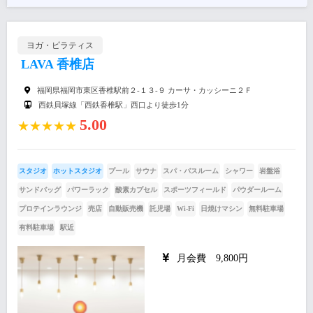
ヨガ・ピラティス
LAVA 香椎店
福岡県福岡市東区香椎駅前２-１３-９ カーサ・カッシーニ２Ｆ
西鉄貝塚線「西鉄香椎駅」西口より徒歩1分
5.00
★★★★★
スタジオ
ホットスタジオ
プール
サウナ
スパ・バスルーム
シャワー
岩盤浴
サンドバッグ
パワーラック
酸素カプセル
スポーツフィールド
パウダールーム
プロテインラウンジ
売店
自動販売機
託児場
Wi-Fi
日焼けマシン
無料駐車場
有料駐車場
駅近
月会費 9,800円