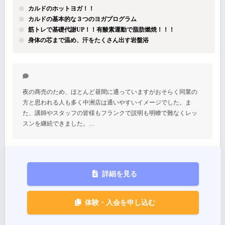
カルドのホットヨガ！！
カルドの基本的な３つのヨガプログラム
筋トレで基礎代謝UP！！有酸素運動で脂肪燃焼！！！
身体の芯まで温め、汗をたくさん出す岩盤浴
夜の商売のため、ほとんど昼間に通っていますがおそらく同業の
方と思われる人も多く中洲店は通いやすいイメージでした。ま
た、講師やスタッフの皆様もフランクで説明も明瞭で難なくレッ
スンを継続できました。…
詳細を見る
体験・入会を申し込む