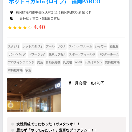
ホットヨガloIve(ロイブ) 福岡PARCO
福岡県福岡市中央区天神2-11-1福岡PARCO 新館 ６F
「天神駅」西口・5番出口直結
4.40
★★★★☆
スタジオ
ホットスタジオ
プール
サウナ
スパ・バスルーム
シャワー
岩盤浴
サンドバッグ
パワーラック
酸素カプセル
スポーツフィールド
パウダールーム
プロテインラウンジ
売店
自動販売機
託児場
Wi-Fi
日焼けマシン
無料駐車場
有料駐車場
駅近
月会費 8,470円
女性目線でこだわったヨガスタジオ！！
思わず「やってみたい！」豊富なプログラム！！！