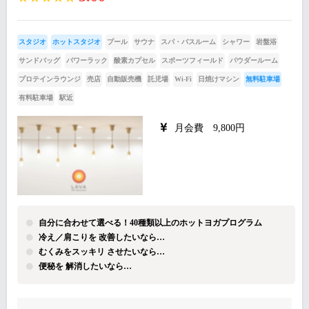
スタジオ
ホットスタジオ
プール
サウナ
スパ・バスルーム
シャワー
岩盤浴
サンドバッグ
パワーラック
酸素カプセル
スポーツフィールド
パウダールーム
プロテインラウンジ
売店
自動販売機
託児場
Wi-Fi
日焼けマシン
無料駐車場
有料駐車場
駅近
月会費 9,800円
自分に合わせて選べる！40種類以上のホットヨガプログラム
冷え／肩こりを 改善したいなら…
むくみをスッキリ させたいなら…
便秘を 解消したいなら…