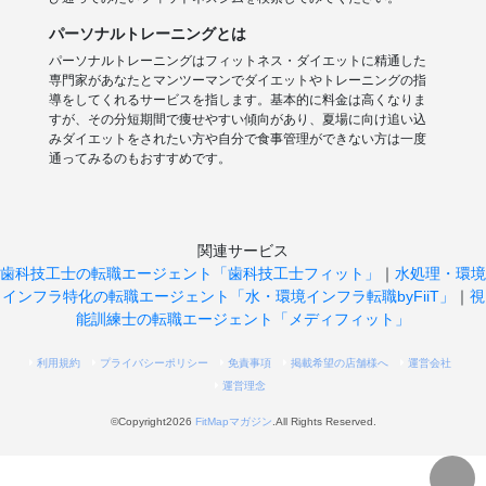
パーソナルトレーニングとは
パーソナルトレーニングはフィットネス・ダイエットに精通した
専門家があなたとマンツーマンでダイエットやトレーニングの指
導をしてくれるサービスを指します。基本的に料金は高くなりま
すが、その分短期間で痩せやすい傾向があり、夏場に向け追い込
みダイエットをされたい方や自分で食事管理ができない方は一度
通ってみるのもおすすめです。
関連サービス
歯科技工士の転職エージェント「歯科技工士フィット」
｜
水処理・環境
インフラ特化の転職エージェント「水・環境インフラ転職byFiiT」
｜
視
能訓練士の転職エージェント「メディフィット」
利用規約
プライバシーポリシー
免責事項
掲載希望の店舗様へ
運営会社
運営理念
©Copyright2026
FitMapマガジン
.All Rights Reserved.