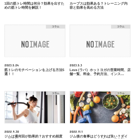
1回の筋トレ時間は何分？効果を出すた
カーブスは効果ある？トレーニング内
めの筋トレ時間を解説！
容と効果を高める方法
コラム
コラム
2023.5.24
2023.5.3
筋トレのモチベーションを上げる方法5
Lava (ラバ）ホットヨガの営業時間、店
選！！
舗一覧、料金、予約方法、インス…
コラム
コラム
2022.9.30
2022.11.1
ジムは週何回が効果的？おすすめ頻度
ジム後の食事はどうすれば良い？ダイ