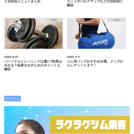
と目的別メニューまとめ
エットやバルクアップなどの目的別に
解説
コラム
コラム
2022.8.27
2022.9.9
パーソナルトレーニングは週1で効果は
ジム用バッグおすすめ20選。メンズか
出せる？結果を出すためのポイントも
らレディースまで！
解説
コラム