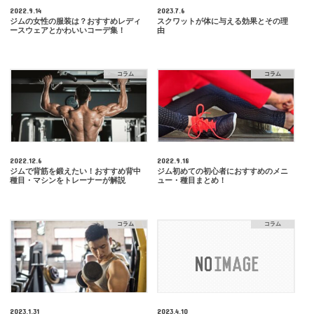
2022.9.14
2023.7.6
ジムの女性の服装は？おすすめレディ
スクワットが体に与える効果とその理
ースウェアとかわいいコーデ集！
由
コラム
コラム
2022.12.6
2022.9.18
ジムで背筋を鍛えたい！おすすめ背中
ジム初めての初心者におすすめのメニ
種目・マシンをトレーナーが解説
ュー・種目まとめ！
コラム
コラム
2023.1.31
2023.4.10