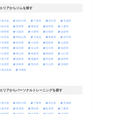
10:00〜21:00
ーニング室 10:00〜21:00
エリアからジムを探す
なし
水曜日
東京都
神奈川県
千葉県
埼玉県
茨城県
栃木県
群馬県
愛知県
岐阜県
三重県
ト
静岡県
大阪府
兵庫県
京都府
滋賀県
詳細の情報
詳細の情報
奈良県
和歌山県
北海道
青森県
岩手県
報
宮城県
秋田県
山形県
福島県
山梨県
長野県
新潟県
富山県
石川県
福井県
広島県
岡山県
鳥取県
島根県
山口県
香川県
徳島県
愛媛県
高知県
福岡県
佐賀県
長崎県
熊本県
大分県
宮崎県
鹿児島県
沖縄県
エリアからパーソナルトレーニングを探す
東京都
神奈川県
千葉県
埼玉県
茨城県
栃木県
群馬県
愛知県
岐阜県
三重県
静岡県
大阪府
兵庫県
京都府
滋賀県