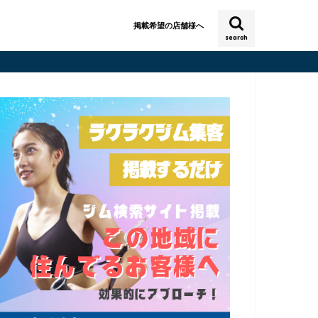
掲載希望の店舗様へ
search
A
ス 曳舟
BEYOND KINSHICHO
すみだスポーツ健康センター