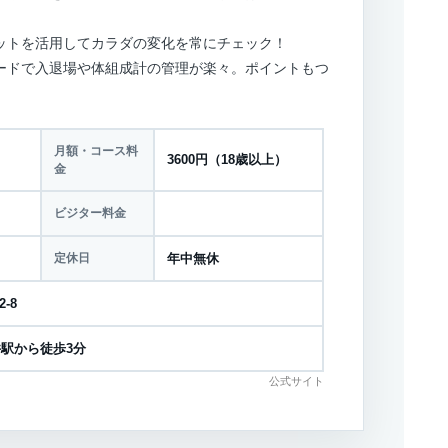
。
ットを活用してカラダの変化を常にチェック！
ードで入退場や体組成計の管理が楽々。ポイントもつ
月額・コース料
3600円（18歳以上）
金
ビジター料金
定休日
年中無休
-8
駅から徒歩3分
公式サイト