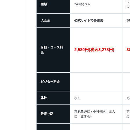
フ
種類
24時間ジム
ジ
入会金
公式サイトで要確認
3
月額・コース料
2,980円(税込3,278円)
3
金
ビジター料金
体験
なし
あ
東武亀戸線 / 小村井駅 出入
東
最寄り駅
口 徒歩4分
歩