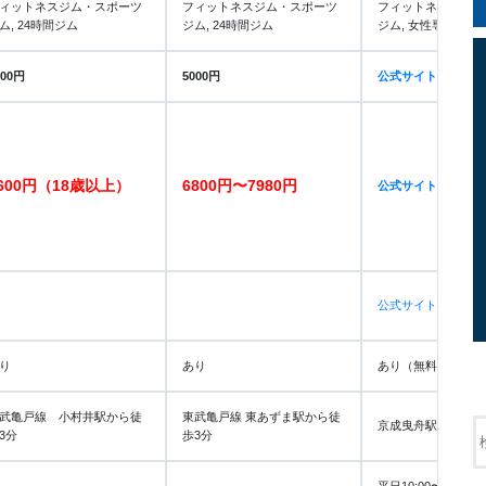
ィットネスジム・スポーツ
フィットネスジム・スポーツ
フィットネスジム・
ム, 24時間ジム
ジム, 24時間ジム
ジム, 女性専用
000円
5000円
公式サイト
で要確認
600円（18歳以上）
6800円〜7980円
公式サイト
で要確認
公式サイト
で要確認
り
あり
あり（無料）
武亀戸線 小村井駅から徒
東武亀戸線 東あずま駅から徒
京成曳舟駅から徒歩
3分
歩3分
平日10:00〜19:00