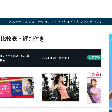
本ページはプロモーション・アフィリエイトリンクを含みます
金比較表・評判付き
4Hフィットネス 筋二郎
おすすめ
カーブ
JOY FIT 24 東あずま
花店