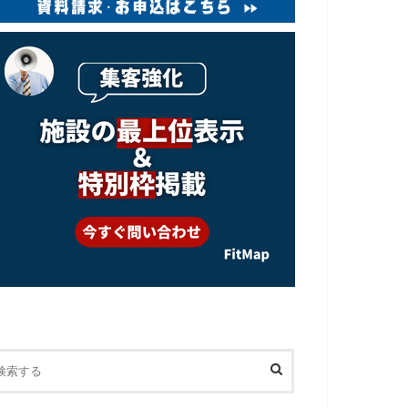
スポーツ
フィットネスジム・スポーツ
パーソナルジム
ジム
0円
0円
トレーニング 240円
プール 一般440円（平
256000円（2ヶ月12
日2時間）〜1100円
回）〜384000円（3ヶ
（土日1日）、小中学生
月24回）
220円（平日2時間）〜
550円（土日1日）
88000円（10回）〜225000円
（30回）
あり
あり
東武亀戸線 小村井駅から徒
3分
錦糸町駅南口から徒歩4分
歩１３分
 土曜日
プール 10:00〜20:00、トレ