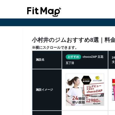
小村井のジムおすすめ8選｜料
※横にスクロールできます。
おすすめ
chocoZAP 立花
2
施設名
文
五丁目
施設イメージ