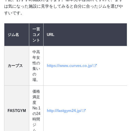
は気になった施設に見学をしてみると自分に合ったジムを選びや
すいです。
一言
ジム名
コメ
URL
ント
中高
年女
性の
カーブス
https://www.curves.co.jp/
集い
の
場。
価格
満足
度
No.1
FASTGYM
http://fastgym24.jp/
の24
時間
ジ
ム。