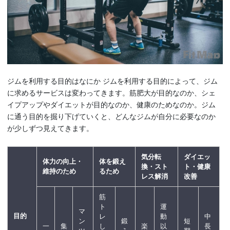
ジムを利用する目的はなにか ジムを利用する目的によって、ジム
に求めるサービスは変わってきます。筋肥大が目的なのか、シェ
イプアップやダイエットが目的なのか、健康のためなのか。ジム
に通う目的を掘り下げていくと、どんなジムが自分に必要なのか
が少しずつ見えてきます。
気分転
ダイエッ
体力の向上・
体を鍛え
換・スト
ト・健康
維持のため
るため
レス解消
改善
筋
ト
運
マ
目的
レ
動
中
ン
鍛
短
一
集
し
楽
以
長