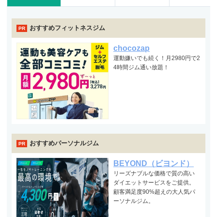
おすすめフィットネスジム
PR
chocozap
運動嫌いでも続く！月2980円で2
4時間ジム通い放題！
おすすめパーソナルジム
PR
BEYOND（ビヨンド）
リーズナブルな価格で質の高い
ダイエットサービスをご提供。
顧客満足度90%超えの大人気パ
ーソナルジム。