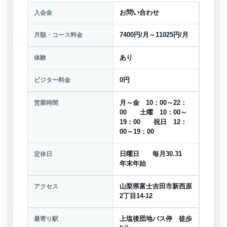
入会金
お問い合わせ
月額・コース料金
7400円/月～11025円/月
体験
あり
ビジター料金
0円
営業時間
月～金 10：00～22：
00 土曜 10：00～
19：00 祝日 12：
00～19：00
定休日
日曜日 毎月30.31
年末年始
アクセス
山梨県富士吉田市新西原
2丁目14-12
最寄り駅
上塩後団地バス停 徒歩