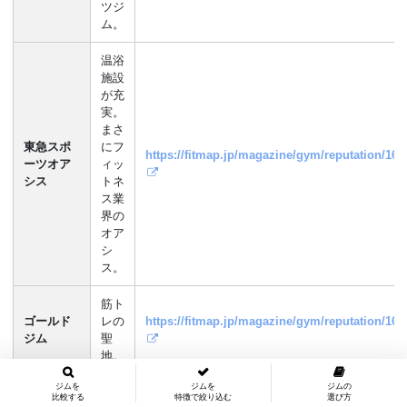
ツジ
ム。
温浴
施設
が充
実。
まさ
東急スポ
にフ
https://fitmap.jp/magazine/gym/reputation/168
ーツオア
ィッ
シス
トネ
ス業
界の
オア
シ
ス。
筋ト
ゴールド
レの
https://fitmap.jp/magazine/gym/reputation/168
ジム
聖
地。
ジムを
ジムを
ジムの
比較する
特徴で絞り込む
選び方