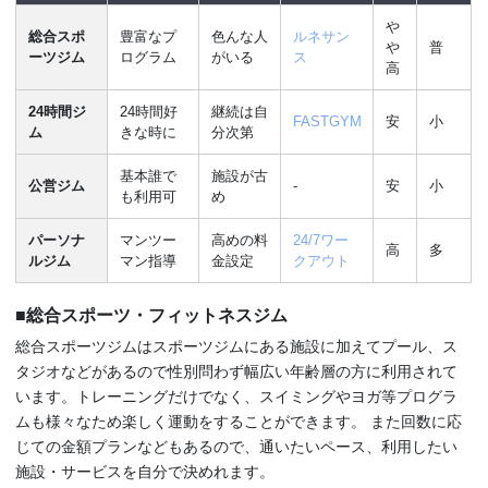
や
総合スポ
豊富なプ
色んな人
ルネサン
や
普
ーツジム
ログラム
がいる
ス
高
24時間ジ
24時間好
継続は自
FASTGYM
安
小
ム
きな時に
分次第
基本誰で
施設が古
公営ジム
-
安
小
も利用可
め
パーソナ
マンツー
高めの料
24/7ワー
高
多
ルジム
マン指導
金設定
クアウト
■総合スポーツ・フィットネスジム
総合スポーツジムはスポーツジムにある施設に加えてプール、ス
タジオなどがあるので性別問わず幅広い年齢層の方に利用されて
います。トレーニングだけでなく、スイミングやヨガ等プログラ
ムも様々なため楽しく運動をすることができます。 また回数に応
じての金額プランなどもあるので、通いたいペース、利用したい
施設・サービスを自分で決めれます。