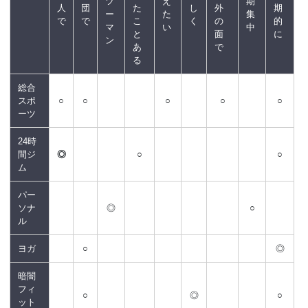
ツ
え
期
人
団
た
し
外
期
ー
た
集
で
で
こ
く
の
的
マ
い
中
と
面
に
ン
あ
で
る
総合
スポ
○
○
○
○
○
ーツ
24時
間ジ
◎
○
○
ム
パー
ソナ
◎
○
ル
ヨガ
○
◎
暗闇
フィ
○
◎
○
ット