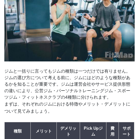
ジムと一括りに言ってもジムの種類は一つだけでは有りません。
ジムの選び方について考える前に、ジムにはどのような種類があ
るかを知ることが重要です。ジムは運営会社やサービス提供形態
の違いにより、公営ジム・パーソナルトレーニングジム・スポー
ツジム・フィットネスクラブの4種類に分けられます。
まずは、それぞれのジムにおける特徴やメリット・デメリットに
ついて見てみましょう。
デメリッ
Pick Upジ
費
サポ
種類
メリット
ト
ム
用
ート