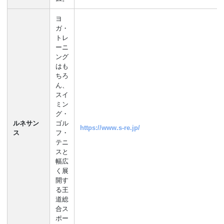
ヨ
ガ・
トレ
ーニ
ング
はも
ちろ
ん、
スイ
ミン
グ・
ルネサン
ゴル
https://www.s-re.jp/
ス
フ・
テニ
スと
幅広
く展
開す
る王
道総
合ス
ポー