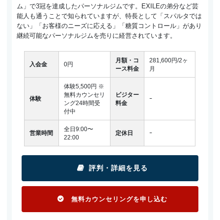
ム」で3冠を達成したパーソナルジムです。EXILEの弟分など芸
能人も通うことで知られていますが、特長として「スパルタでは
ない」「お客様のニーズに応える」「糖質コントロール」があり
継続可能なパーソナルジムを売りに経営されています。
月額・コ
281,600円/2ヶ
入会金
0円
ース料金
月
体験5,500円 ※
無料カウンセリ
ビジター
体験
ｰ
ング24時間受
料金
付中
全日9:00〜
営業時間
定休日
ｰ
22:00
評判・詳細を見る
無料カウンセリングを申し込む