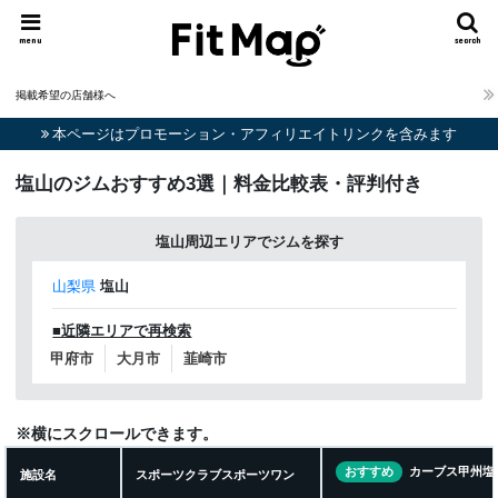
menu
search
掲載希望の店舗様へ
本ページはプロモーション・アフィリエイトリンクを含みます
塩山のジムおすすめ3選｜料金比較表・評判付き
塩山周辺エリアでジムを探す
山梨県
塩山
■近隣エリアで再検索
甲府市
大月市
韮崎市
※横にスクロールできます。
おすすめ
カーブス甲州塩
施設名
スポーツクラブスポーツワン