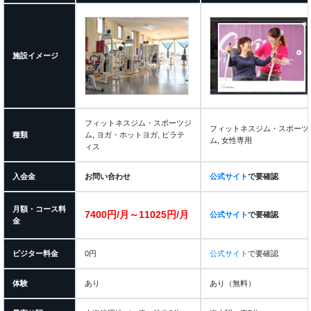
施設イメージ
フィットネスジム・スポーツジ
フィットネスジム・スポーツ
種類
ム, ヨガ・ホットヨガ, ピラテ
ム, 女性専用
ィス
入会金
お問い合わせ
公式サイト
で要確認
月額・コース料
7400円/月～11025円/月
公式サイト
で要確認
金
ビジター料金
0円
公式サイト
で要確認
体験
あり
あり（無料）