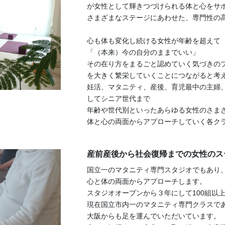
が女性として輝きつづけられる体と心をサ
さまざまなステージにあわせた、専門性の
心も体も変化し続ける女性が年齢を超えて
「（本来）今の自分のままでいい」
その在り方をまるごと認めていく気づきの
を大きく繁栄していくことにつながると考
妊活、マタニティ、産後、育児最中の主婦
してシニア世代まで
年齢や世代別といったあらゆる女性のさま
体と心の両面からアプローチしていく各ク
産前産後から社会復帰までの女性のス
国立一のマタニティ専門スタジオでもあり
心と体の両面からアプローチします。
スタジオオープンから３年にして100組以
現在国立市内一のマタニティ専門クラスで
大阪からも足を運んでいただいています。