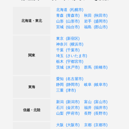
北海道
札幌市
青森
青森市
秋田
秋田市
北海道・東北
山形
山形市
岩手
盛岡市
宮城
仙台市
福島
郡山市
東京
新宿区
神奈川
横浜市
千葉
千葉市
関東
埼玉
さいたま市
栃木
宇都宮市
茨城
水戸市
群馬
前橋市
愛知
名古屋市
静岡
静岡市
岐阜
岐阜市
東海
三重
津市
新潟
新潟市
富山
富山市
石川
金沢市
福井
福井市
信越・北陸
山梨
甲府市
長野
長野市
大阪
大阪市
京都
京都市