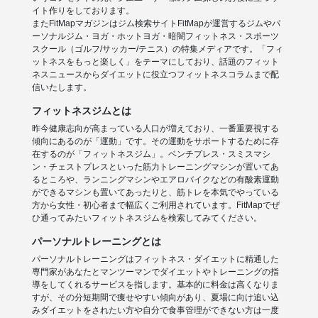
イト作りをしております。
またFitMapマガジンはジム検索サイトFitMapが運営するジムやパ
ーソナルジム・ヨガ・ホットヨガ・暗闇フィットネス・スポーツ
スクール（ゴルフ/サッカー/テニス）の特集メディアです。「フィ
ットネスをもっと楽しく」をテーマにしており、話題のフィット
ネスニュースからダイエットに役立つフィットネスコラムまで配
信いたします。
フィットネスジムとは
昨今健康志向が高まっている人口が増えており、一番重要視する
傾向にあるのが「運動」です。その運動をサポートするために存
在するのが「フィットネスジム」。ベンチプレス・スミスマシ
ン・チェストプレスといった筋力トレーニングマシンが置いてあ
るところや、ランニングマシンやエアロバイクなどの有酸素運動
ができるマシンも置いてあったりと、筋トレを本気でやっている
方から女性・初心者まで幅広くご利用されています。FitMapでぜ
ひ通ってみたいフィットネスジムを検索してみてください。
パーソナルトレーニングとは
パーソナルトレーニングはフィットネス・ダイエットに精通した
専門家があなたとマンツーマンでダイエットやトレーニングの指
導をしてくれるサービスを指します。基本的に料金は高くなりま
すが、その分短期間で痩せやすい傾向があり、夏場に向け追い込
みダイエットをされたい方や自分で食事管理ができない方は一度