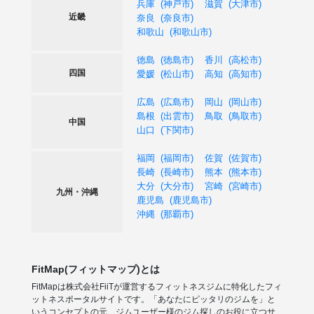
兵庫
神戸市
滋賀
大津市
近畿
奈良
奈良市
和歌山
和歌山市
徳島
徳島市
香川
高松市
四国
愛媛
松山市
高知
高知市
広島
広島市
岡山
岡山市
島根
出雲市
鳥取
鳥取市
中国
山口
下関市
福岡
福岡市
佐賀
佐賀市
長崎
長崎市
熊本
熊本市
大分
大分市
宮崎
宮崎市
九州・沖縄
鹿児島
鹿児島市
沖縄
那覇市
FitMap(フィットマップ)とは
FitMapは株式会社FiiTが運営するフィットネスジムに特化したフィ
ットネスポータルサイトです。「あなたにピッタリのジムを」と
いうコンセプトの元、ジムユーザー様のジム探しのお役に立つサ