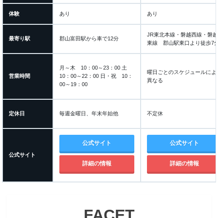
体験
あり
あり
JR東北本線・磐越西線・磐
最寄り駅
郡山富田駅から車で12分
東線 郡山駅東口より徒歩7
月～木 10：00～23：00 土
曜日ごとのスケジュールによ
営業時間
10：00～22：00 日・祝 10：
異なる
00～19：00
定休日
毎週金曜日、年末年始他
不定休
公式サイト
公式サイト
公式サイト
詳細の情報
詳細の情報
FACET