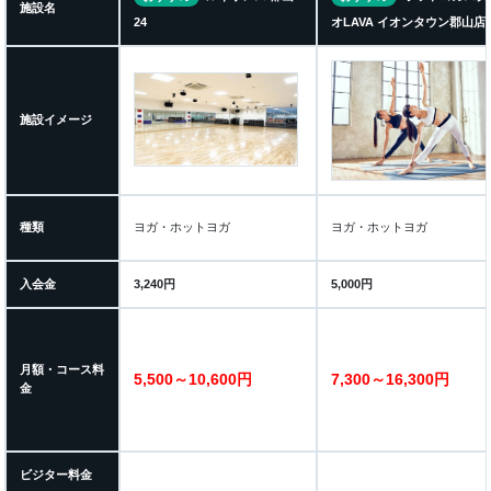
施設名
24
オLAVA イオンタウン郡山店
施設イメージ
種類
ヨガ・ホットヨガ
ヨガ・ホットヨガ
入会金
3,240円
5,000円
月額・コース料
5,500～10,600円
7,300～16,300円
金
ビジター料金