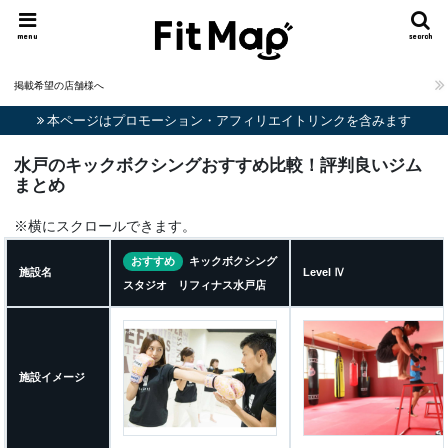
menu
search
掲載希望の店舗様へ
本ページはプロモーション・アフィリエイトリンクを含みます
水戸のキックボクシングおすすめ比較！評判良いジム
まとめ
※横にスクロールできます。
おすすめ
キックボクシング
施設名
Level Ⅳ
スタジオ リフィナス水戸店
施設イメージ