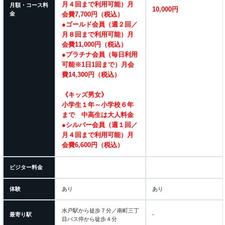
月４回まで利用可能）月
月額・コース料
10,000円
金
会費7,700円（税込）
●ゴールド会員（週２回／
月８回まで利用可能）月
会費11,000円（税込）
●プラチナ会員（毎日利用
可能※1日1回まで）月会
費14,300円（税込）
《キッズ男女》
小学生１年～小学校６年
まで 中高生は大人料金
●シルバー会員（週１回／
月４回まで利用可能）月
会費6,600円（税込）
ビジター料金
体験
あり
あり
水戸駅から徒歩７分／南町三丁
最寄り駅
-
目バス停から徒歩４分