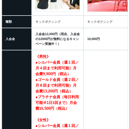
種類
キックボクシング
キックボクシング
入会金12,000円（現在、入会金
入会金
の12000円が無料になるキャン
10,000円
ペーン実施中！）
《男性》
●シルバー会員（週１回／
月４回まで利用可能）月
会費9,900円（税込）
●ゴールド会員（週２回／
月８回まで利用可能）月
会費13,200円（税込）
●プラチナ会員（毎日利用
可能※1日1回まで）月会
費16,500円（税込）
《女性》
●シルバー会員（週１回／