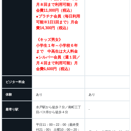
月８回まで利用可能）月
会費11,000円（税込）
●プラチナ会員（毎日利用
可能※1日1回まで）月会
費14,300円（税込）
《キッズ男女》
小学生１年～小学校６年
まで 中高生は大人料金
●シルバー会員（週１回／
月４回まで利用可能）月
会費6,600円（税込）
ビジター料金
体験
あり
あり
水戸駅から徒歩７分／南町三丁
最寄り駅
-
目バス停から徒歩４分
平日11：00～22：00（最終受
付21：00） 土曜10：00～20：