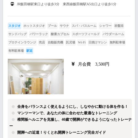
JR飯田橋駅東口より徒歩3分 東西線飯田橋駅A5出口より徒歩1分
スタジオ
ホットスタジオ
プール
サウナ
スパ・バスルーム
シャワー
岩盤浴
サンドバッグ
パワーラック
酸素カプセル
スポーツフィールド
パウダールーム
プロテインラウンジ
売店
自動販売機
託児場
Wi-Fi
日焼けマシン
無料駐車場
有料駐車場
駅近
月会費 3,500円
全身をバランスよく使えるようにし、しなやかに動ける体を作る！
マンツーマンで、あなたの体に合わせた最適なトレーニング
椎間板ヘルニアを克服し、40歳で開脚ができるようになったトレーナ
ー
開脚への近道！りくとれ開脚トレーニング完全ガイド