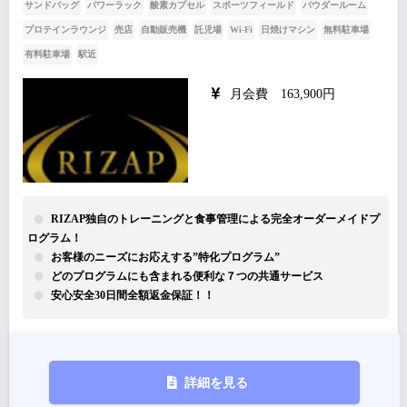
サンドバッグ
パワーラック
酸素カプセル
スポーツフィールド
パウダールーム
プロテインラウンジ
売店
自動販売機
託児場
Wi-Fi
日焼けマシン
無料駐車場
有料駐車場
駅近
月会費 163,900円
RIZAP独自のトレーニングと食事管理による完全オーダーメイドプ
ログラム！
お客様のニーズにお応えする”特化プログラム”
どのプログラムにも含まれる便利な７つの共通サービス
安心安全30日間全額返金保証！！
詳細を見る