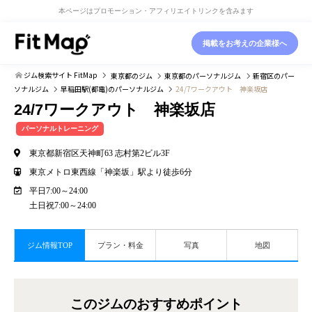
本ページはプロモーション・アフィリエイトリンクを含みます
掲載をお考えの企業様へ
ジム検索サイト FitMap
東京都
のジム
東京都
のパーソナルジム
新宿区
のパー
ソナルジム
早稲田駅(都電)
のパーソナルジム
24/7ワークアウト 神楽坂店
24/7ワークアウト 神楽坂店
パーソナルトレーニング
東京都新宿区天神町63 志村第2ビル3F
東京メトロ東西線「神楽坂」駅より徒歩6分
平日7:00～24:00
土日祝7:00～24:00
ジム情報TOP
プラン・料金
写真
地図
このジムのおすすめポイント