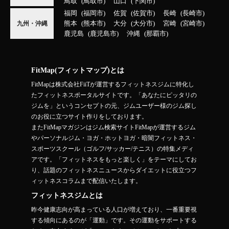
鳥取
鳥取市
山口
下関市
福岡
福岡市
佐賀
佐賀市
長崎
長崎市
熊本
熊本市
大分
大分市
宮崎
宮崎市
九州・沖縄
鹿児島
鹿児島市
沖縄
那覇市
FitMap(フィットマップ)とは
FitMapは株式会社FiiTが運営するフィットネスジムに特化し
たフィットネスポータルサイトです。「あなたにピッタリの
ジムを」というコンセプトの元、ジムユーザー様のジム探し
のお役に立つサイト作りをしております。
またFitMapマガジンはジム検索サイトFitMapが運営するジム
やパーソナルジム・ヨガ・ホットヨガ・暗闇フィットネス・
スポーツスクール（ゴルフ/サッカー/テニス）の特集メディ
アです。「フィットネスをもっと楽しく」をテーマにしてお
り、話題のフィットネスニュースからダイエットに役立つフ
ィットネスコラムまで配信いたします。
フィットネスジムとは
昨今健康志向が高まっている人口が増えており、一番重要視
する傾向にあるのが「運動」です。その運動をサポートする