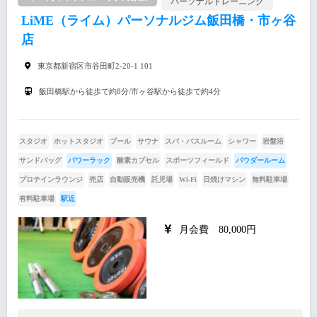
パーソナルトレーニング
LiME（ライム）パーソナルジム飯田橋・市ヶ谷
店
東京都新宿区市谷田町2-20-1 101
飯田橋駅から徒歩で約8分/市ヶ谷駅から徒歩で約4分
スタジオ
ホットスタジオ
プール
サウナ
スパ・バスルーム
シャワー
岩盤浴
サンドバッグ
パワーラック
酸素カプセル
スポーツフィールド
パウダールーム
プロテインラウンジ
売店
自動販売機
託児場
Wi-Fi
日焼けマシン
無料駐車場
有料駐車場
駅近
月会費 80,000円