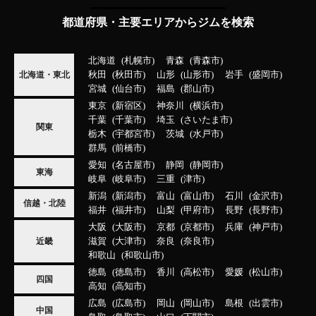
都道府県・主要エリアからジムを検索
北海道
札幌市
青森
青森市
秋田
秋田市
山形
山形市
岩手
盛岡市
北海道・東北
宮城
仙台市
福島
郡山市
東京
新宿区
神奈川
横浜市
千葉
千葉市
埼玉
さいたま市
関東
栃木
宇都宮市
茨城
水戸市
群馬
前橋市
愛知
名古屋市
静岡
静岡市
東海
岐阜
岐阜市
三重
津市
新潟
新潟市
富山
富山市
石川
金沢市
信越・北陸
福井
福井市
山梨
甲府市
長野
長野市
大阪
大阪市
京都
京都市
兵庫
神戸市
滋賀
大津市
奈良
奈良市
近畿
和歌山
和歌山市
徳島
徳島市
香川
高松市
愛媛
松山市
四国
高知
高知市
広島
広島市
岡山
岡山市
島根
出雲市
中国