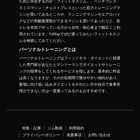
ために存在するのが「フィットネスジム」。ベンチプレス・
スミスマシン・チェストプレスといった筋力トレーニングマ
シンが置いてあるところや、ランニングマシンやエアロバイ
クなどの有酸素運動ができるマシンも置いてあったりと、筋
トレを本気でやっている方から女性・初心者まで幅広くご利
用されています。FitMapでぜひ通ってみたいフィットネスジ
ムを検索してみてください。
パーソナルトレーニングとは
パーソナルトレーニングはフィットネス・ダイエットに精通
した専門家があなたとマンツーマンでダイエットやトレーニ
ングの指導をしてくれるサービスを指します。基本的に料金
は高くなりますが、その分短期間で痩せやすい傾向があり、
夏場に向け追い込みダイエットをされたい方や自分で食事管
理ができない方は一度通ってみるのもおすすめです。
特集・記事
ジム動画
利用規約
プライバシーポリシー
免責事項
お問い合わせ