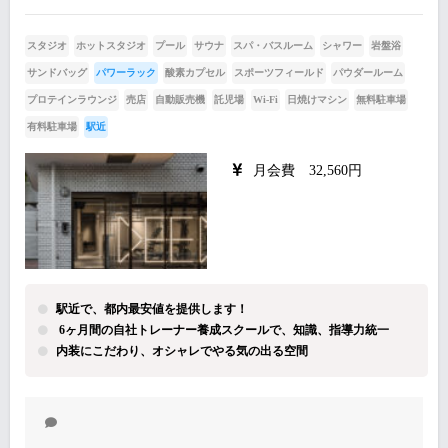
スタジオ
ホットスタジオ
プール
サウナ
スパ・バスルーム
シャワー
岩盤浴
サンドバッグ
パワーラック
酸素カプセル
スポーツフィールド
パウダールーム
プロテインラウンジ
売店
自動販売機
託児場
Wi-Fi
日焼けマシン
無料駐車場
有料駐車場
駅近
月会費 32,560円
駅近で、都内最安値を提供します！
6ヶ月間の自社トレーナー養成スクールで、知識、指導力統一
内装にこだわり、オシャレでやる気の出る空間