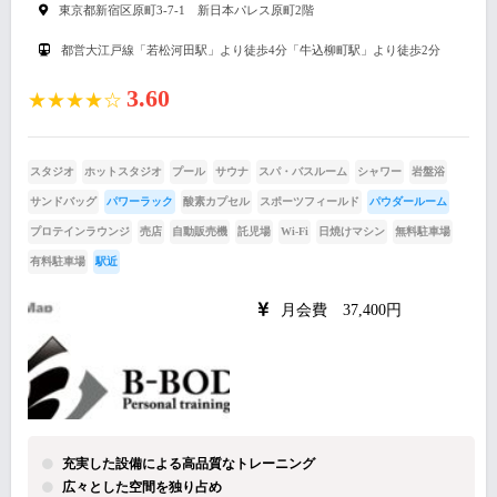
東京都新宿区原町3-7-1 新日本パレス原町2階
都営大江戸線「若松河田駅」より徒歩4分「牛込柳町駅」より徒歩2分
3.60
★★★★☆
スタジオ
ホットスタジオ
プール
サウナ
スパ・バスルーム
シャワー
岩盤浴
サンドバッグ
パワーラック
酸素カプセル
スポーツフィールド
パウダールーム
プロテインラウンジ
売店
自動販売機
託児場
Wi-Fi
日焼けマシン
無料駐車場
有料駐車場
駅近
月会費 37,400円
充実した設備による高品質なトレーニング
広々とした空間を独り占め