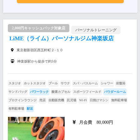
2,000円キャッシュバック対象店
パーソナルトレーニング
LiME（ライム）パーソナルジム神楽坂店
東京都新宿区西五軒町２−１０
神楽坂駅から徒歩で約5分
スタジオ
ホットスタジオ
プール
サウナ
スパ・バスルーム
シャワー
岩盤浴
サンドバッグ
パワーラック
酸素カプセル
スポーツフィールド
パウダールーム
プロテインラウンジ
売店
自動販売機
託児場
Wi-Fi
日焼けマシン
無料駐車場
有料駐車場
駅近
月会費 80,000円