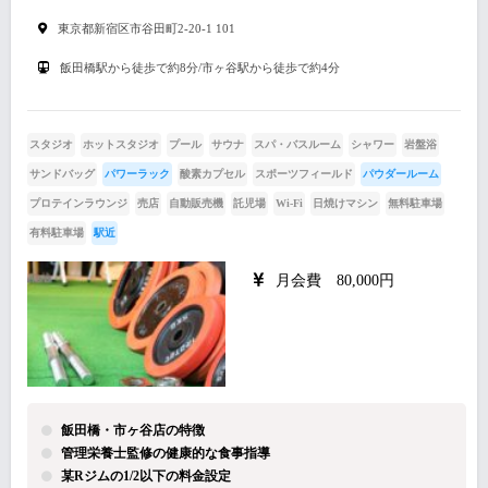
東京都新宿区市谷田町2-20-1 101
飯田橋駅から徒歩で約8分/市ヶ谷駅から徒歩で約4分
スタジオ
ホットスタジオ
プール
サウナ
スパ・バスルーム
シャワー
岩盤浴
サンドバッグ
パワーラック
酸素カプセル
スポーツフィールド
パウダールーム
プロテインラウンジ
売店
自動販売機
託児場
Wi-Fi
日焼けマシン
無料駐車場
有料駐車場
駅近
月会費 80,000円
飯田橋・市ヶ谷店の特徴
管理栄養士監修の健康的な食事指導
某Rジムの1/2以下の料金設定