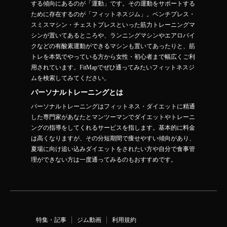
する傾向にあるのが「運動」です。その運動をサポートする
ために存在するのが「フィットネスジム」。ベンチプレス・
スミスマシン・チェストプレスといった筋力トレーニングマ
シンが置いてあるところや、ランニングマシンやエアロバイ
クなどの有酸素運動ができるマシンも置いてあったりと、筋
トレを本気でやっている方から女性・初心者まで幅広くご利
用されています。FitMapでぜひ通ってみたいフィットネスジ
ムを検索してみてください。
パーソナルトレーニングとは
パーソナルトレーニングはフィットネス・ダイエットに精通
した専門家があなたとマンツーマンでダイエットやトレーニ
ングの指導をしてくれるサービスを指します。基本的に料金
は高くなりますが、その分短期間で痩せやすい傾向があり、
夏場に向け追い込みダイエットをされたい方や自分で食事管
理ができない方は一度通ってみるのもおすすめです。
特集・記事
ジム動画
利用規約