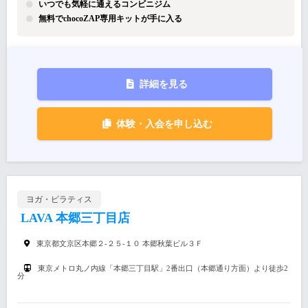
いつでも気軽に通えるコンビニジム
無料でchocoZAP専用キットが手に入る
詳細を見る
体験・入会を申し込む
ヨガ・ピラティス
LAVA 本郷三丁目店
東京都文京区本郷２-２５-１０ 本郷秋葉ビル３Ｆ
東京メトロ丸ノ内線「本郷三丁目駅」2番出口（本郷通り方面）より徒歩2
分