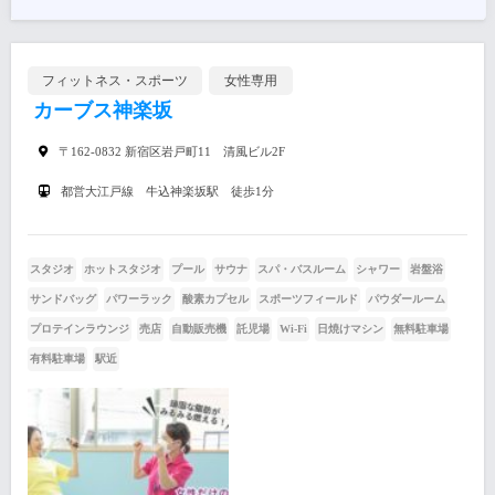
フィットネス・スポーツ
女性専用
カーブス神楽坂
〒162-0832 新宿区岩戸町11 清風ビル2F
都営大江戸線 牛込神楽坂駅 徒歩1分
スタジオ
ホットスタジオ
プール
サウナ
スパ・バスルーム
シャワー
岩盤浴
サンドバッグ
パワーラック
酸素カプセル
スポーツフィールド
パウダールーム
プロテインラウンジ
売店
自動販売機
託児場
Wi-Fi
日焼けマシン
無料駐車場
有料駐車場
駅近