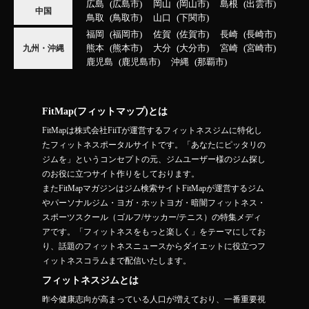
広島
広島市
岡山
岡山市
島根
出雲市
中国
鳥取
鳥取市
山口
下関市
福岡
福岡市
佐賀
佐賀市
長崎
長崎市
熊本
熊本市
大分
大分市
宮崎
宮崎市
九州・沖縄
鹿児島
鹿児島市
沖縄
那覇市
FitMap(フィットマップ)とは
FitMapは株式会社FiiTが運営するフィットネスジムに特化し
たフィットネスポータルサイトです。「あなたにピッタリの
ジムを」というコンセプトの元、ジムユーザー様のジム探し
のお役に立つサイト作りをしております。
またFitMapマガジンはジム検索サイトFitMapが運営するジム
やパーソナルジム・ヨガ・ホットヨガ・暗闇フィットネス・
スポーツスクール（ゴルフ/サッカー/テニス）の特集メディ
アです。「フィットネスをもっと楽しく」をテーマにしてお
り、話題のフィットネスニュースからダイエットに役立つフ
ィットネスコラムまで配信いたします。
フィットネスジムとは
昨今健康志向が高まっている人口が増えており、一番重要視