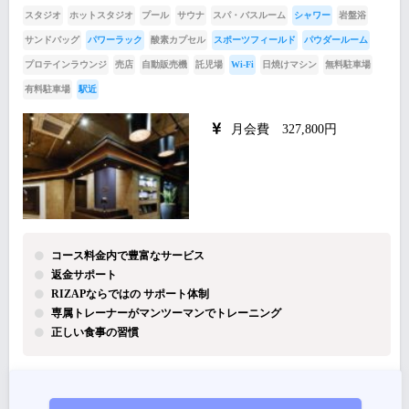
スタジオ
ホットスタジオ
プール
サウナ
スパ・バスルーム
シャワー
岩盤浴
サンドバッグ
パワーラック
酸素カプセル
スポーツフィールド
パウダールーム
プロテインラウンジ
売店
自動販売機
託児場
Wi-Fi
日焼けマシン
無料駐車場
有料駐車場
駅近
月会費 327,800円
コース料金内で豊富なサービス
返金サポート
RIZAPならではの サポート体制
専属トレーナーがマンツーマンでトレーニング
正しい食事の習慣