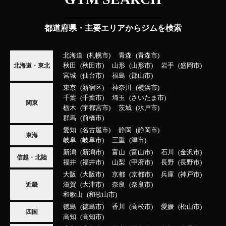
都道府県・主要エリアからジムを検索
北海道
札幌市
青森
青森市
秋田
秋田市
山形
山形市
岩手
盛岡市
北海道・東北
宮城
仙台市
福島
郡山市
東京
新宿区
神奈川
横浜市
千葉
千葉市
埼玉
さいたま市
関東
栃木
宇都宮市
茨城
水戸市
群馬
前橋市
愛知
名古屋市
静岡
静岡市
東海
岐阜
岐阜市
三重
津市
新潟
新潟市
富山
富山市
石川
金沢市
信越・北陸
福井
福井市
山梨
甲府市
長野
長野市
大阪
大阪市
京都
京都市
兵庫
神戸市
滋賀
大津市
奈良
奈良市
近畿
和歌山
和歌山市
徳島
徳島市
香川
高松市
愛媛
松山市
四国
高知
高知市