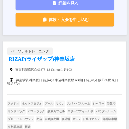
詳細を見る
体験・入会を申し込む
パーソナルトレーニング
RIZAP(ライザップ)神楽坂店
東京都新宿区白銀町5-18 Colline白銀102
神楽坂駅 神楽坂口 徒歩4分 牛込神楽坂駅 A3出口 徒歩8分 飯田橋駅 東口
徒歩12分
スタジオ
ホットスタジオ
プール
サウナ
スパ・バスルーム
シャワー
岩盤浴
サンドバッグ
パワーラック
酸素カプセル
スポーツフィールド
パウダールーム
プロテインラウンジ
売店
自動販売機
託児場
Wi-Fi
日焼けマシン
無料駐車場
有料駐車場
駅近