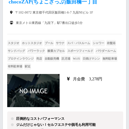
chocoZAP(ちょこざっぷ)飯田橋一丁目
〒102-0072 東京都千代田区飯田橋1-6-7 九段NIビル 1F
東京メトロ東西線「九段下」駅7番出口徒歩5分
スタジオ
ホットスタジオ
プール
サウナ
スパ・バスルーム
シャワー
岩盤浴
サンドバッグ
パワーラック
酸素カプセル
スポーツフィールド
パウダールーム
プロテインラウンジ
売店
自動販売機
託児場
Wi-Fi
日焼けマシン
無料駐車場
有料駐車場
駅近
月会費 3,278円
圧倒的なコストパフォーマンス
ジムだけじゃない！セルフエステや脱毛も利用可能