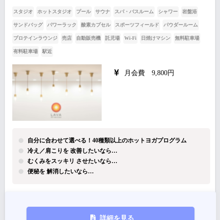
スタジオ
ホットスタジオ
プール
サウナ
スパ・バスルーム
シャワー
岩盤浴
サンドバッグ
パワーラック
酸素カプセル
スポーツフィールド
パウダールーム
プロテインラウンジ
売店
自動販売機
託児場
Wi-Fi
日焼けマシン
無料駐車場
有料駐車場
駅近
月会費 9,800円
自分に合わせて選べる！40種類以上のホットヨガプログラム
冷え／肩こりを 改善したいなら…
むくみをスッキリ させたいなら…
便秘を 解消したいなら…
詳細を見る