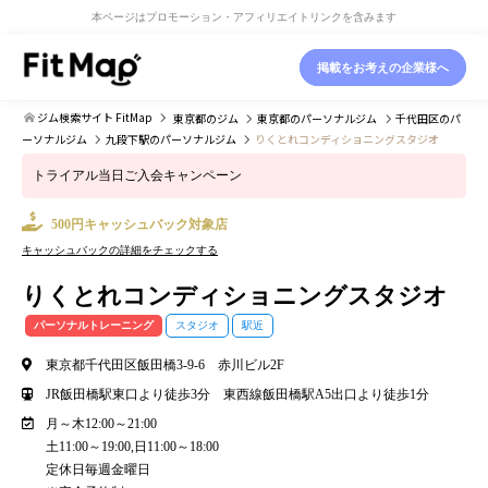
本ページはプロモーション・アフィリエイトリンクを含みます
掲載をお考えの企業様へ
ジム検索サイト FitMap
東京都
のジム
東京都
のパーソナルジム
千代田区
のパ
ーソナルジム
九段下駅
のパーソナルジム
りくとれコンディショニングスタジオ
トライアル当日ご入会キャンペーン
500円キャッシュバック対象店
キャッシュバックの詳細をチェックする
りくとれコンディショニングスタジオ
パーソナルトレーニング
スタジオ
駅近
東京都千代田区飯田橋3‐9‐6 赤川ビル2F
JR飯田橋駅東口より徒歩3分 東西線飯田橋駅A5出口より徒歩1分
月～木12:00～21:00
土11:00～19:00,日11:00～18:00
定休日毎週金曜日