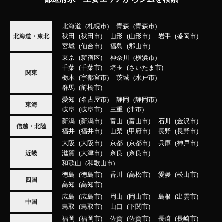
北海道
札幌市
青森
青森市
秋田
秋田市
山形
山形市
岩手
盛岡市
北海道・東北
宮城
仙台市
福島
郡山市
東京
新宿区
神奈川
横浜市
千葉
千葉市
埼玉
さいたま市
関東
栃木
宇都宮市
茨城
水戸市
群馬
前橋市
愛知
名古屋市
静岡
静岡市
東海
岐阜
岐阜市
三重
津市
新潟
新潟市
富山
富山市
石川
金沢市
信越・北陸
福井
福井市
山梨
甲府市
長野
長野市
大阪
大阪市
京都
京都市
兵庫
神戸市
滋賀
大津市
奈良
奈良市
近畿
和歌山
和歌山市
徳島
徳島市
香川
高松市
愛媛
松山市
四国
高知
高知市
広島
広島市
岡山
岡山市
島根
出雲市
中国
鳥取
鳥取市
山口
下関市
福岡
福岡市
佐賀
佐賀市
長崎
長崎市