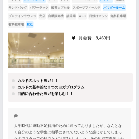
サンドバッグ
パワーラック
酸素カプセル
スポーツフィールド
パウダールーム
プロテインラウンジ
売店
自動販売機
託児場
Wi-Fi
日焼けマシン
無料駐車場
有料駐車場
駅近
月会費 9,460円
カルドのホットヨガ！！
カルドの基本的な３つのヨガプログラム
目的に合わせたヨガを楽しむ！！
大学時代に運動不足解消のために通っておりましたが、なんとな
く自分のような学生は相手にされてないような感じがしてしまっ
たのでスタッフの対応などは星3としました。その他授業自体はわ