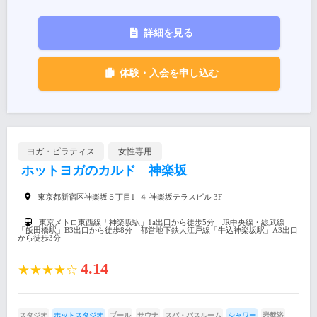
詳細を見る
体験・入会を申し込む
ヨガ・ピラティス
女性専用
ホットヨガのカルド 神楽坂
東京都新宿区神楽坂５丁目1−４ 神楽坂テラスビル 3F
東京メトロ東西線「神楽坂駅」1a出口から徒歩5分 JR中央線・総武線
「飯田橋駅」B3出口から徒歩8分 都営地下鉄大江戸線「牛込神楽坂駅」A3出口
から徒歩3分
4.14
★★★★☆
スタジオ
ホットスタジオ
プール
サウナ
スパ・バスルーム
シャワー
岩盤浴