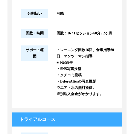
分割払い
可能
回数・時間
回数：16 / 1セッション60分 / 2ヶ月
サポート範
トレーニング回数16回、食事指導60
囲
日、マンツーマン指導
■下記条件
・SNS写真投稿
・クチコミ投稿
・BeforeAfterの写真撮影
ウエア・水の無料提供。
※別途入会金がかかります。
トライアルコース