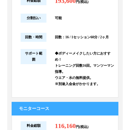
193,600
料金総額
円(税込)
分割払い
可能
回数・時間
回数：16 / 1セッション60分 / 2ヶ月
サポート範
◆ボディーメイクしたい方におすす
囲
め！
トレーニング回数16回。マンツーマン
指導。
ウエア・水の無料提供。
※別途入会金がかかります。
モニターコース
116,160
料金総額
円(税込)