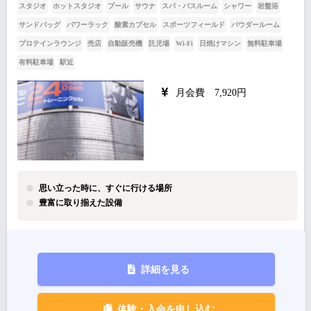
スタジオ
ホットスタジオ
プール
サウナ
スパ・バスルーム
シャワー
岩盤浴
サンドバッグ
パワーラック
酸素カプセル
スポーツフィールド
パウダールーム
プロテインラウンジ
売店
自動販売機
託児場
Wi-Fi
日焼けマシン
無料駐車場
有料駐車場
駅近
月会費 7,920円
思い立った時に、すぐに行ける場所
豊富に取り揃えた設備
詳細を見る
体験・入会を申し込む