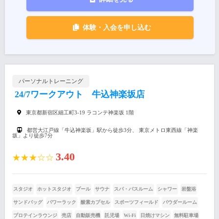
体験・入会を申し込む
パーソナルトレーニング
24/7ワークアウト 牛込神楽坂店
東京都新宿区細工町3-19 ラコンテ神楽坂 1階
都営大江戸線「牛込神楽坂」駅から徒歩3分、 東京メトロ東西線「神楽
坂」より徒歩7分
3.40
★★★☆☆
スタジオ
ホットスタジオ
プール
サウナ
スパ・バスルーム
シャワー
岩盤浴
サンドバッグ
パワーラック
酸素カプセル
スポーツフィールド
パウダールーム
プロテインラウンジ
売店
自動販売機
託児場
Wi-Fi
日焼けマシン
無料駐車場