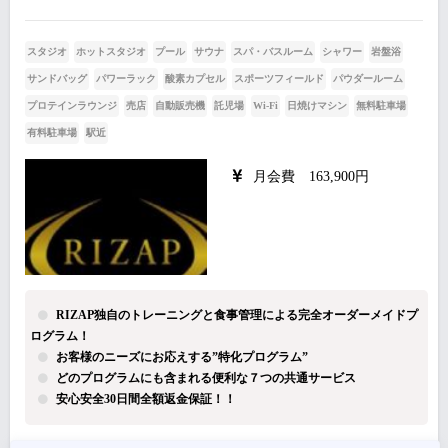
スタジオ
ホットスタジオ
プール
サウナ
スパ・バスルーム
シャワー
岩盤浴
サンドバッグ
パワーラック
酸素カプセル
スポーツフィールド
パウダールーム
プロテインラウンジ
売店
自動販売機
託児場
Wi-Fi
日焼けマシン
無料駐車場
有料駐車場
駅近
月会費 163,900円
RIZAP独自のトレーニングと食事管理による完全オーダーメイドプ
ログラム！
お客様のニーズにお応えする”特化プログラム”
どのプログラムにも含まれる便利な７つの共通サービス
安心安全30日間全額返金保証！！