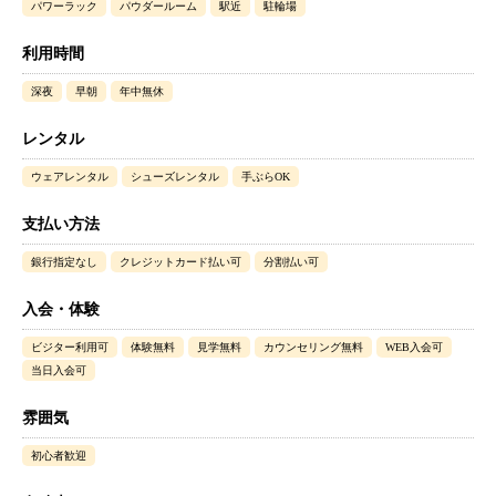
パワーラック
パウダールーム
駅近
駐輪場
利用時間
深夜
早朝
年中無休
レンタル
ウェアレンタル
シューズレンタル
手ぶらOK
支払い方法
銀行指定なし
クレジットカード払い可
分割払い可
入会・体験
ビジター利用可
体験無料
見学無料
カウンセリング無料
WEB入会可
当日入会可
雰囲気
初心者歓迎