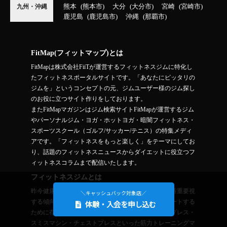
熊本
熊本市
大分
大分市
宮崎
宮崎市
九州・沖縄
鹿児島
鹿児島市
沖縄
那覇市
FitMap(フィットマップ)とは
FitMapは株式会社FiiTが運営するフィットネスジムに特化し
たフィットネスポータルサイトです。「あなたにピッタリの
ジムを」というコンセプトの元、ジムユーザー様のジム探し
のお役に立つサイト作りをしております。
またFitMapマガジンはジム検索サイトFitMapが運営するジム
やパーソナルジム・ヨガ・ホットヨガ・暗闇フィットネス・
スポーツスクール（ゴルフ/サッカー/テニス）の特集メディ
アです。「フィットネスをもっと楽しく」をテーマにしてお
り、話題のフィットネスニュースからダイエットに役立つフ
ィットネスコラムまで配信いたします。
フィットネスジムとは
昨今健康志向が高まっている人口が増えており、一番重要視
＼キャッシュバック対象店／
する傾向にあるのが「運動」です。その運動をサポートする
体験・入会を申し込む
ために存在するのが「フィットネスジム」。ベンチプレス・
スミスマシン・チェストプレスといった筋力トレーニングマ