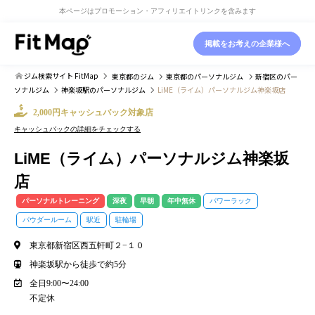
本ページはプロモーション・アフィリエイトリンクを含みます
掲載をお考えの企業様へ
ジム検索サイト FitMap
東京都
のジム
東京都
のパーソナルジム
新宿区
のパー
ソナルジム
神楽坂駅
のパーソナルジム
LiME（ライム）パーソナルジム神楽坂店
2,000円キャッシュバック対象店
キャッシュバックの詳細をチェックする
LiME（ライム）パーソナルジム神楽坂
店
パーソナルトレーニング
深夜
早朝
年中無休
パワーラック
パウダールーム
駅近
駐輪場
東京都新宿区西五軒町２−１０
神楽坂駅から徒歩で約5分
全日9:00〜24:00
不定休