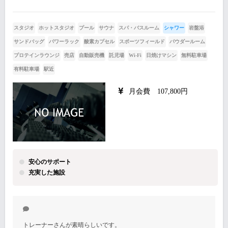
スタジオ
ホットスタジオ
プール
サウナ
スパ・バスルーム
シャワー
岩盤浴
サンドバッグ
パワーラック
酸素カプセル
スポーツフィールド
パウダールーム
プロテインラウンジ
売店
自動販売機
託児場
Wi-Fi
日焼けマシン
無料駐車場
有料駐車場
駅近
月会費 107,800円
安心のサポート
充実した施設
トレーナーさんが素晴らしいです。