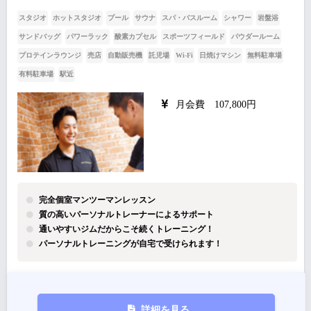
スタジオ
ホットスタジオ
プール
サウナ
スパ・バスルーム
シャワー
岩盤浴
サンドバッグ
パワーラック
酸素カプセル
スポーツフィールド
パウダールーム
プロテインラウンジ
売店
自動販売機
託児場
Wi-Fi
日焼けマシン
無料駐車場
有料駐車場
駅近
月会費 107,800円
完全個室マンツーマンレッスン
質の高いパーソナルトレーナーによるサポート
通いやすいジムだからこそ続くトレーニング！
パーソナルトレーニングが自宅で受けられます！
詳細を見る