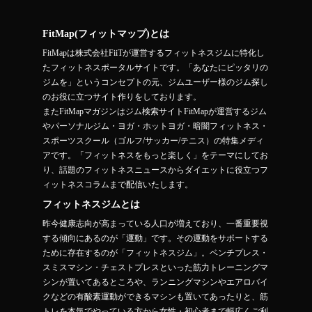
FitMap(フィットマップ)とは
FitMapは株式会社FiiTが運営するフィットネスジムに特化し
たフィットネスポータルサイトです。「あなたにピッタリの
ジムを」というコンセプトの元、ジムユーザー様のジム探し
のお役に立つサイト作りをしております。
またFitMapマガジンはジム検索サイトFitMapが運営するジム
やパーソナルジム・ヨガ・ホットヨガ・暗闇フィットネス・
スポーツスクール（ゴルフ/サッカー/テニス）の特集メディ
アです。「フィットネスをもっと楽しく」をテーマにしてお
り、話題のフィットネスニュースからダイエットに役立つフ
ィットネスコラムまで配信いたします。
フィットネスジムとは
昨今健康志向が高まっている人口が増えており、一番重要視
する傾向にあるのが「運動」です。その運動をサポートする
ために存在するのが「フィットネスジム」。ベンチプレス・
スミスマシン・チェストプレスといった筋力トレーニングマ
シンが置いてあるところや、ランニングマシンやエアロバイ
クなどの有酸素運動ができるマシンも置いてあったりと、筋
トレを本気でやっている方から女性・初心者まで幅広くご利