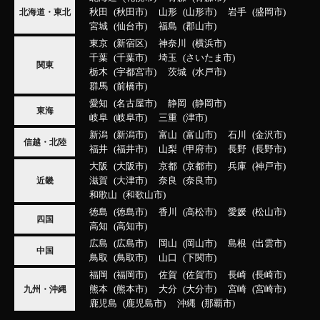
秋田
秋田市
山形
山形市
岩手
盛岡市
北海道・東北
宮城
仙台市
福島
郡山市
東京
新宿区
神奈川
横浜市
千葉
千葉市
埼玉
さいたま市
関東
栃木
宇都宮市
茨城
水戸市
群馬
前橋市
愛知
名古屋市
静岡
静岡市
東海
岐阜
岐阜市
三重
津市
新潟
新潟市
富山
富山市
石川
金沢市
信越・北陸
福井
福井市
山梨
甲府市
長野
長野市
大阪
大阪市
京都
京都市
兵庫
神戸市
滋賀
大津市
奈良
奈良市
近畿
和歌山
和歌山市
徳島
徳島市
香川
高松市
愛媛
松山市
四国
高知
高知市
広島
広島市
岡山
岡山市
島根
出雲市
中国
鳥取
鳥取市
山口
下関市
福岡
福岡市
佐賀
佐賀市
長崎
長崎市
熊本
熊本市
大分
大分市
宮崎
宮崎市
九州・沖縄
鹿児島
鹿児島市
沖縄
那覇市