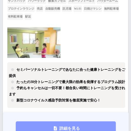
サンドバッグ
パワーラック
酸素カプセル
スポーツフィールド
パウダールーム
プロテインラウンジ
売店
自動販売機
託児場
Wi-Fi
日焼けマシン
無料駐車場
有料駐車場
駅近
セミパーソナルトレーニングであなたに合った健康トレーニングをご
提供
たったの30分トレーニングで最大限の効果を発揮するプログラム設計
予約もキャンセルは一切不要！都合良い時間にトレーニングを受けれ
ます
新型コロナウイルス感染予防対策を徹底実施で安心！
詳細を見る