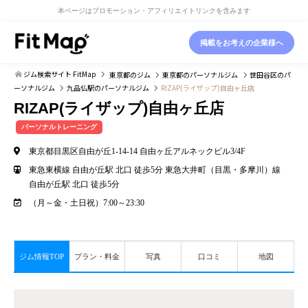
本ページはプロモーション・アフィリエイトリンクを含みます
掲載をお考えの企業様へ
ジム検索サイト FitMap
東京都
のジム
東京都
のパーソナルジム
世田谷区
のパ
ーソナルジム
九品仏駅
のパーソナルジム
RIZAP(ライザップ)自由ヶ丘店
RIZAP(ライザップ)自由ヶ丘店
パーソナルトレーニング
東京都目黒区自由が丘1-14-14 自由ヶ丘アルネックビル3/4F
東急東横線 自由が丘駅 北口 徒歩5分 東急大井町（目黒・多摩川）線
自由が丘駅 北口 徒歩5分
（月～金・土日祝）7:00～23:30
ジム情報TOP
プラン・料金
写真
口コミ
地図