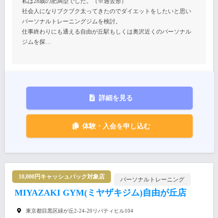
私は28歳の肥満型でした。（※過去形）
社会人になりブクブク太ってきたのでダイエットをしたいと思い
パーソナルトレーニングジムを検討。
仕事終わりにも通える自由が丘駅もしくは奥沢近くのパーソナル
ジムを探…
詳細を見る
体験・入会を申し込む
10,000円キャッシュバック対象店
パーソナルトレーニング
MIYAZAKI GYM(ミヤザキジム)自由が丘店
東京都目黒区緑が丘2-24-20リバティヒル104