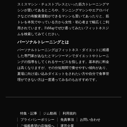
スミスマシン・チェストプレスといった筋力トレーニングマ
シンが置いてあるところや、ランニングマシンやエアロバイ
クなどの有酸素運動ができるマシンも置いてあったりと、筋
トレを本気でやっている方から女性・初心者まで幅広くご利
用されています。FitMapでぜひ通ってみたいフィットネスジ
ムを検索してみてください。
パーソナルトレーニングとは
パーソナルトレーニングはフィットネス・ダイエットに精通
した専門家があなたとマンツーマンでダイエットやトレーニ
ングの指導をしてくれるサービスを指します。基本的に料金
は高くなりますが、その分短期間で痩せやすい傾向があり、
夏場に向け追い込みダイエットをされたい方や自分で食事管
理ができない方は一度通ってみるのもおすすめです。
特集・記事
ジム動画
利用規約
プライバシーポリシー
免責事項
お問い合わせ
ご掲載希望の店舗様へ
運営企業