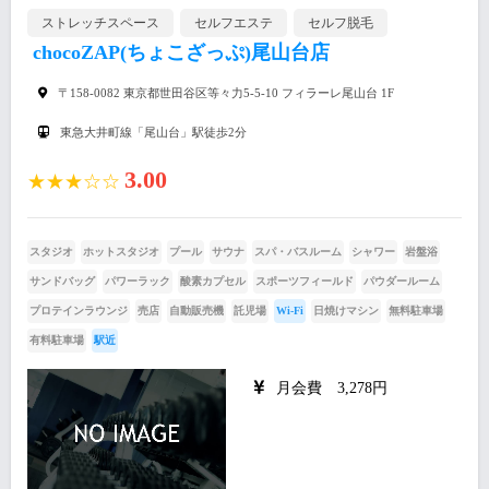
ストレッチスペース
セルフエステ
セルフ脱毛
chocoZAP(ちょこざっぷ)尾山台店
〒158-0082 東京都世田谷区等々力5-5-10 フィラーレ尾山台 1F
東急大井町線「尾山台」駅徒歩2分
3.00
★★★☆☆
スタジオ
ホットスタジオ
プール
サウナ
スパ・バスルーム
シャワー
岩盤浴
サンドバッグ
パワーラック
酸素カプセル
スポーツフィールド
パウダールーム
プロテインラウンジ
売店
自動販売機
託児場
Wi-Fi
日焼けマシン
無料駐車場
有料駐車場
駅近
月会費 3,278円