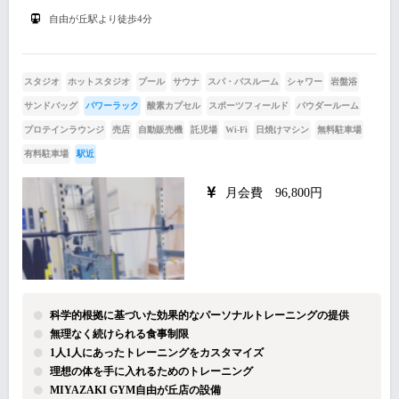
自由が丘駅より徒歩4分
スタジオ
ホットスタジオ
プール
サウナ
スパ・バスルーム
シャワー
岩盤浴
サンドバッグ
パワーラック
酸素カプセル
スポーツフィールド
パウダールーム
プロテインラウンジ
売店
自動販売機
託児場
Wi-Fi
日焼けマシン
無料駐車場
有料駐車場
駅近
月会費 96,800円
科学的根拠に基づいた効果的なパーソナルトレーニングの提供
無理なく続けられる食事制限
1人1人にあったトレーニングをカスタマイズ
理想の体を手に入れるためのトレーニング
MIYAZAKI GYM自由が丘店の設備