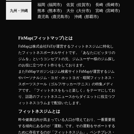
福岡
福岡市
佐賀
佐賀市
長崎
長崎市
熊本
熊本市
大分
大分市
宮崎
宮崎市
九州・沖縄
鹿児島
鹿児島市
沖縄
那覇市
FitMap(フィットマップ)とは
FitMapは株式会社FiiTが運営するフィットネスジムに特化し
たフィットネスポータルサイトです。「あなたにピッタリの
ジムを」というコンセプトの元、ジムユーザー様のジム探し
のお役に立つサイト作りをしております。
またFitMapマガジンはジム検索サイトFitMapが運営するジム
やパーソナルジム・ヨガ・ホットヨガ・暗闇フィットネス・
スポーツスクール（ゴルフ/サッカー/テニス）の特集メディ
アです。「フィットネスをもっと楽しく」をテーマにしてお
り、話題のフィットネスニュースからダイエットに役立つフ
ィットネスコラムまで配信いたします。
フィットネスジムとは
昨今健康志向が高まっている人口が増えており、一番重要視
する傾向にあるのが「運動」です。その運動をサポートする
ために存在するのが「フィットネスジム」。ベンチプレス・