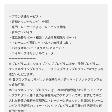
ーーーーーーーーー
＜プラン共通サービス＞
・定期カウンセリング（全3回）
・専門トレーナーによるトレーニング指導
・食事アドバイス
・電話栄養サポート相談（入会者無期限サポート）
・トレーニング用Tシャツ,短パン無料貸し出し
・バスタオル/フェイスタオル/アメニティ
・ライザップオリジナルウォーター
ーーーーーーーーー
※プログラムは、シェイプアッププログラムほか、美脚プログラム、
マッスルゲインプログラム、アクティブエイジプログラムの4つからお
選びいただけます。
※ 各プログラムにリバウンド保険付きボディマネジメントプログラム
を追加可能。
ボディマネジメントプログラムは、29,800円(税別)月に2回 シェイプア
ッププログラム修了後のお客様限定のプログラムです。苦労して手に
入れた身体の維持を定期的にトレーナーとチェック。月2回のトレーニ
ングと生活習慣のフィードバックでプログラム終了後の生活習慣を継
続的にサポート。