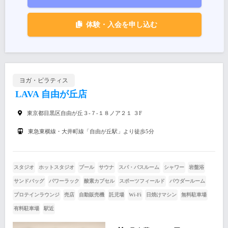
体験・入会を申し込む
ヨガ・ピラティス
LAVA 自由が丘店
東京都目黒区自由が丘３-７-１８ノア２１ ３F
東急東横線・大井町線「自由が丘駅」より徒歩5分
スタジオ
ホットスタジオ
プール
サウナ
スパ・バスルーム
シャワー
岩盤浴
サンドバッグ
パワーラック
酸素カプセル
スポーツフィールド
パウダールーム
プロテインラウンジ
売店
自動販売機
託児場
Wi-Fi
日焼けマシン
無料駐車場
有料駐車場
駅近