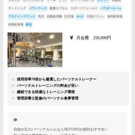
スタジオ
ホットスタジオ
プール
サウナ
スパ・バスルーム
シャワー
岩盤浴
サンドバッグ
パワーラック
酸素カプセル
スポーツフィールド
パウダールーム
プロテインラウンジ
売店
自動販売機
託児場
Wi-Fi
日焼けマシン
無料駐車場
有料駐車場
駅近
月会費 250,000円
採用倍率70倍から厳選したパーソナルトレーナー
パーソナルトレーニングの料金が安い
継続できる快適なトレーニング環境
管理栄養士監修のパーソナル食事管理
自由が丘のパーソナルジムならBEYONDが絶対おすすめ！