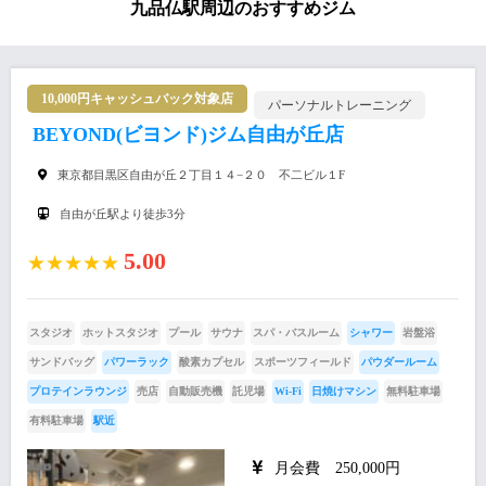
九品仏駅周辺のおすすめジム
10,000円キャッシュバック対象店
パーソナルトレーニング
BEYOND(ビヨンド)ジム自由が丘店
東京都目黒区自由が丘２丁目１４−２０ 不二ビル１F
自由が丘駅より徒歩3分
5.00
★★★★★
スタジオ
ホットスタジオ
プール
サウナ
スパ・バスルーム
シャワー
岩盤浴
サンドバッグ
パワーラック
酸素カプセル
スポーツフィールド
パウダールーム
プロテインラウンジ
売店
自動販売機
託児場
Wi-Fi
日焼けマシン
無料駐車場
有料駐車場
駅近
月会費 250,000円