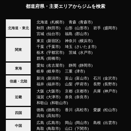
都道府県・主要エリアからジムを検索
北海道
札幌市
青森
青森市
秋田
秋田市
山形
山形市
岩手
盛岡市
北海道・東北
宮城
仙台市
福島
郡山市
東京
新宿区
神奈川
横浜市
千葉
千葉市
埼玉
さいたま市
関東
栃木
宇都宮市
茨城
水戸市
群馬
前橋市
愛知
名古屋市
静岡
静岡市
東海
岐阜
岐阜市
三重
津市
新潟
新潟市
富山
富山市
石川
金沢市
信越・北陸
福井
福井市
山梨
甲府市
長野
長野市
大阪
大阪市
京都
京都市
兵庫
神戸市
滋賀
大津市
奈良
奈良市
近畿
和歌山
和歌山市
徳島
徳島市
香川
高松市
愛媛
松山市
四国
高知
高知市
広島
広島市
岡山
岡山市
島根
出雲市
中国
鳥取
鳥取市
山口
下関市