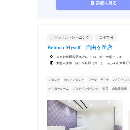
詳細を見る
パーソナルトレーニング
女性専用
Reborn Myself 自由ヶ丘店
東京都世田谷区奥沢6-33-14 第一大塚ビル1F
東急東横線 自由が丘駅（南口） 徒歩4分 大井町
スタジオ
ホットスタジオ
プール
サウナ
スパ・バス
パウダールーム
プロテインラウンジ
売店
自動販売機