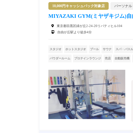
10,000円キャッシュバック対象店
パーソナル
MIYAZAKI GYM(ミヤザキジム)
東京都目黒区緑が丘2-24-20リバティヒル104
自由が丘駅より徒歩4分
スタジオ
ホットスタジオ
プール
サウナ
スパ・バス
パウダールーム
プロテインラウンジ
売店
自動販売機