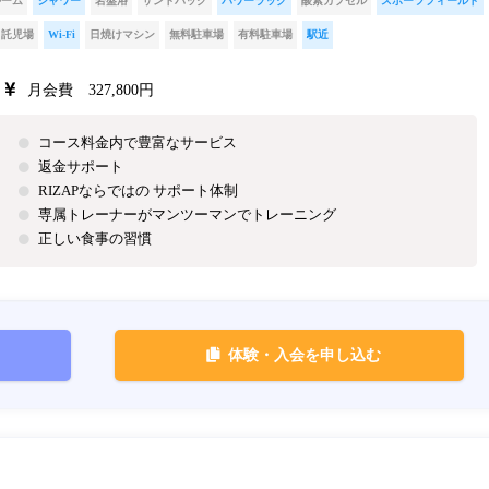
ルーム
シャワー
岩盤浴
サンドバッグ
パワーラック
酸素カプセル
スポーツフィールド
託児場
Wi-Fi
日焼けマシン
無料駐車場
有料駐車場
駅近
月会費 327,800円
コース料金内で豊富なサービス
返金サポート
RIZAPならではの サポート体制
専属トレーナーがマンツーマンでトレーニング
正しい食事の習慣
体験・入会を申し込む