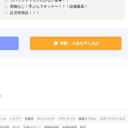
リバウンドリスクの少ない食事！！
荷物なし！手ぶらでオッケー！！！設備最高！
託児所併設！！！
体験・入会を申し込む
F
ルーム
シャワー
岩盤浴
サンドバッグ
パワーラック
酸素カプセル
スポーツフィールド
託児場
Wi-Fi
日焼けマシン
無料駐車場
有料駐車場
駅近