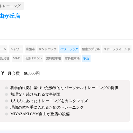
トレーニング
自由が丘店
ルーム
シャワー
岩盤浴
サンドバッグ
パワーラック
酸素カプセル
スポーツフィールド
託児場
Wi-Fi
日焼けマシン
無料駐車場
有料駐車場
駅近
月会費 96,800円
科学的根拠に基づいた効果的なパーソナルトレーニングの提供
無理なく続けられる食事制限
1人1人にあったトレーニングをカスタマイズ
理想の体を手に入れるためのトレーニング
MIYAZAKI GYM自由が丘店の設備