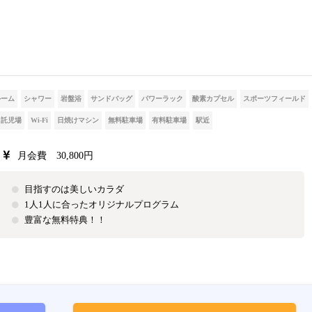
ルーム
シャワー
岩盤浴
サンドバッグ
パワーラック
酸素カプセル
スポーツフィールド
託児場
Wi-Fi
日焼けマシン
無料駐車場
有料駐車場
駅近
月会費 30,800円
目指すのは美しいカラダ
1人1人に合ったオリジナルプログラム
豊富な無料特典！！