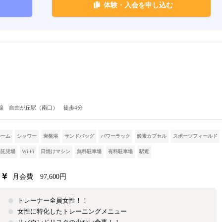
体験・入会を申し込む
線 自由が丘駅（南口） 徒歩4分
ルーム
シャワー
岩盤浴
サンドバッグ
パワーラック
酸素カプセル
スポーツフィールド
託児場
Wi-Fi
日焼けマシン
無料駐車場
有料駐車場
駅近
月会費 97,600円
トレーナー全員女性！！
女性に特化したトレーニングメニュー