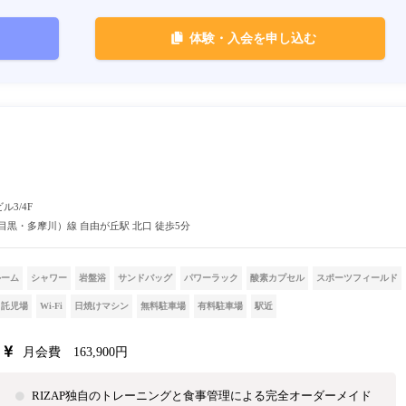
体験・入会を申し込む
ル3/4F
目黒・多摩川）線 自由が丘駅 北口 徒歩5分
ルーム
シャワー
岩盤浴
サンドバッグ
パワーラック
酸素カプセル
スポーツフィールド
託児場
Wi-Fi
日焼けマシン
無料駐車場
有料駐車場
駅近
月会費 163,900円
RIZAP独自のトレーニングと食事管理による完全オーダーメイド