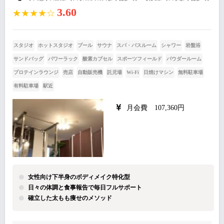
3.60
★★★★☆
スタジオ
ホットスタジオ
プール
サウナ
スパ・バスルーム
シャワー
岩盤浴
サンドバッグ
パワーラック
酸素カプセル
スポーツフィールド
パウダールーム
プロテインラウンジ
売店
自動販売機
託児場
Wi-Fi
日焼けマシン
無料駐車場
有料駐車場
駅近
月会費 107,360円
女性向け下半身のボディメイク特化型
日々の体調と食事報告で毎日フルサポート
確立した太もも痩せのメソッド