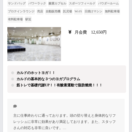
サンドバッグ
パワーラック
酸素カプセル
スポーツフィールド
パウダールーム
プロテインラウンジ
売店
自動販売機
託児場
Wi-Fi
日焼けマシン
無料駐車場
有料駐車場
駅近
月会費 12,650円
カルドのホットヨガ！！
カルドの基本的な３つのヨガプログラム
筋トレで基礎代謝UP！！有酸素運動で脂肪燃焼！！！
主に仕事終わりに通っております。頭の切り替えと身体的なリフ
レッシュに非常に効果があり満足しております。また、スタッフ
さんの対応も非常に良いです。…