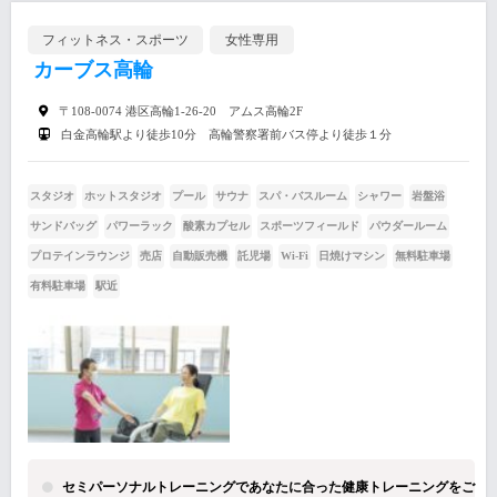
フィットネス・スポーツ
女性専用
カーブス高輪
〒108-0074 港区高輪1-26-20 アムス高輪2F
白金高輪駅より徒歩10分 高輪警察署前バス停より徒歩１分
スタジオ
ホットスタジオ
プール
サウナ
スパ・バスルーム
シャワー
岩盤浴
サンドバッグ
パワーラック
酸素カプセル
スポーツフィールド
パウダールーム
プロテインラウンジ
売店
自動販売機
託児場
Wi-Fi
日焼けマシン
無料駐車場
有料駐車場
駅近
セミパーソナルトレーニングであなたに合った健康トレーニングをご