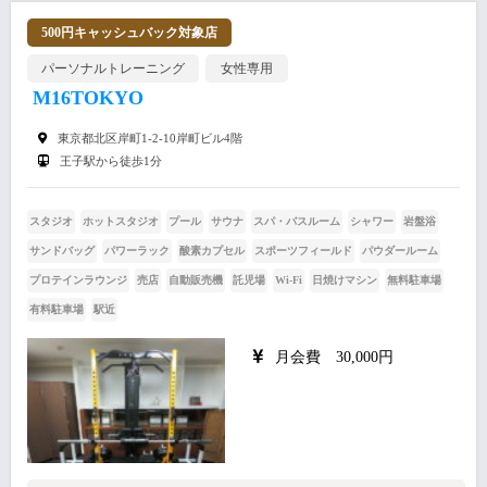
500円キャッシュバック対象店
パーソナルトレーニング
女性専用
M16TOKYO
東京都北区岸町1-2-10岸町ビル4階
王子駅から徒歩1分
スタジオ
ホットスタジオ
プール
サウナ
スパ・バスルーム
シャワー
岩盤浴
サンドバッグ
パワーラック
酸素カプセル
スポーツフィールド
パウダールーム
プロテインラウンジ
売店
自動販売機
託児場
Wi-Fi
日焼けマシン
無料駐車場
有料駐車場
駅近
月会費 30,000円