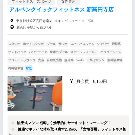
フィットネス・スポーツ
女性専用
アルペンクイックフィットネス 新高円寺店
東京都杉並区高円寺南3-1-4 キングスコートⅡ 3階
新高円寺駅から徒歩1分
スタジオ
ホットスタジオ
プール
サウナ
スパ・バスルーム
シャワー
岩盤浴
サンドバッグ
パワーラック
酸素カプセル
スポーツフィールド
パウダールーム
プロテインラウンジ
売店
自動販売機
託児場
Wi-Fi
日焼けマシン
無料駐車場
有料駐車場
駅近
月会費 6,160円
油圧式マシンで楽しく効果的にサーキットトレーニング！
健康でキレイな体を取り戻すための、「女性専用」フィットネス施