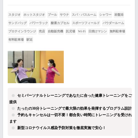
スタジオ
ホットスタジオ
プール
サウナ
スパ・バスルーム
シャワー
岩盤浴
サンドバッグ
パワーラック
酸素カプセル
スポーツフィールド
パウダールーム
プロテインラウンジ
売店
自動販売機
託児場
Wi-Fi
日焼けマシン
無料駐車場
有料駐車場
駅近
セミパーソナルトレーニングであなたに合った健康トレーニングをご
提供
たったの30分トレーニングで最大限の効果を発揮するプログラム設計
予約もキャンセルは一切不要！都合良い時間にトレーニングを受けれ
ます
新型コロナウイルス感染予防対策を徹底実施で安心！