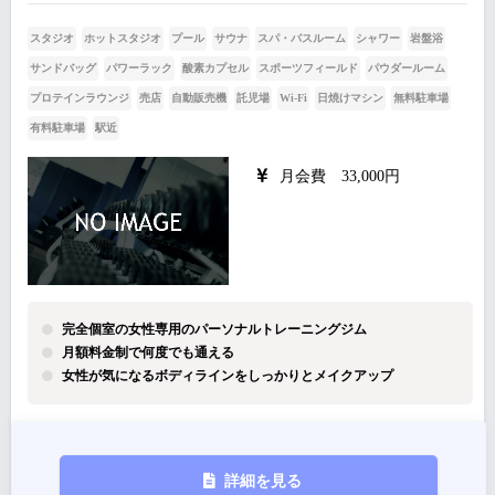
スタジオ
ホットスタジオ
プール
サウナ
スパ・バスルーム
シャワー
岩盤浴
サンドバッグ
パワーラック
酸素カプセル
スポーツフィールド
パウダールーム
プロテインラウンジ
売店
自動販売機
託児場
Wi-Fi
日焼けマシン
無料駐車場
有料駐車場
駅近
月会費 33,000円
完全個室の女性専用のパーソナルトレーニングジム
月額料金制で何度でも通える
女性が気になるボディラインをしっかりとメイクアップ
詳細を見る