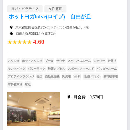
ヨガ・ピラティス
女性専用
ホットヨガloIve(ロイブ) 自由が丘
東京都世田谷区奥沢5-25-7アポラン自由が丘3、4階
自由が丘駅南口から徒歩2分
4.60
★★★★★
スタジオ
ホットスタジオ
プール
サウナ
スパ・バスルーム
シャワー
岩盤浴
サンドバッグ
パワーラック
酸素カプセル
スポーツフィールド
パウダールーム
プロテインラウンジ
売店
自動販売機
託児場
Wi-Fi
日焼けマシン
無料駐車場
有料駐車場
駅近
月会費 9,570円