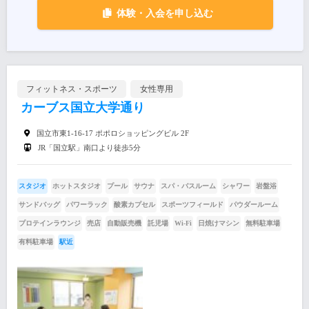
体験・入会を申し込む
フィットネス・スポーツ
女性専用
カーブス国立大学通り
国立市東1-16-17 ポポロショッピングビル 2F
JR「国立駅」南口より徒歩5分
スタジオ
ホットスタジオ
プール
サウナ
スパ・バスルーム
シャワー
岩盤浴
サンドバッグ
パワーラック
酸素カプセル
スポーツフィールド
パウダールーム
プロテインラウンジ
売店
自動販売機
託児場
Wi-Fi
日焼けマシン
無料駐車場
有料駐車場
駅近