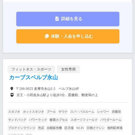
詳細を見る
体験・入会を申し込む
フィットネス・スポーツ
女性専用
カーブスベルブ永山
〒206-0025 多摩市永山1-5 ベルブ永山4F
京王・小田急永山駅より徒歩3分、図書館、郵便局の上
スタジオ
ホットスタジオ
プール
サウナ
スパ・バスルーム
シャワー
岩盤浴
サンドバッグ
パワーラック
酸素カプセル
スポーツフィールド
パウダールーム
プロテインラウンジ
売店
自動販売機
託児場
Wi-Fi
日焼けマシン
無料駐車場