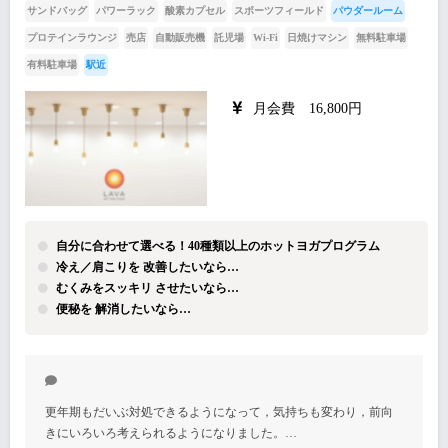
サンドバッグ
パワーラック
酸素カプセル
スポーツフィールド
パウダールーム
プロテインラウンジ
売店
自動販売機
託児場
Wi-Fi
日焼けマシン
無料駐車場
有料駐車場
駅近
月会費 16,800円
自分に合わせて選べる！40種類以上のホットヨガプログラム
冷え／肩こりを 改善したいなら…
むくみをスッキリ させたいなら…
便秘を 解消したいなら…
更年期もだいぶ対処できるようになって，気持ちも変わり，前向
きにいろいろ考えられるようになりました。…