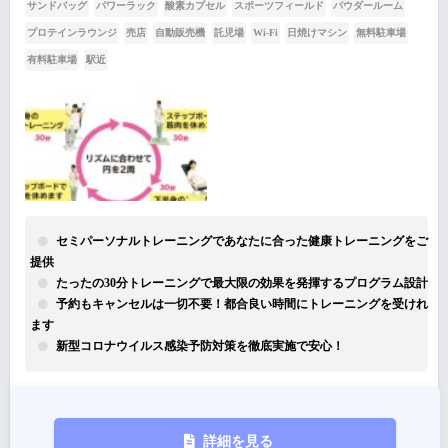
サンドバッグ
パワーラック
酸素カプセル
スポーツフィールド
パウダールーム
プロテインラウンジ
売店
自動販売機
託児場
Wi-Fi
日焼けマシン
無料駐車場
有料駐車場
駅近
セミパーソナルトレーニングであなたに合った健康トレーニングをご
提供
たったの30分トレーニングで最大限の効果を発揮するプログラム設計
予約もキャンセルは一切不要！都合良い時間にトレーニングを受けれ
ます
新型コロナウイルス感染予防対策を徹底実施で安心！
詳細を見る