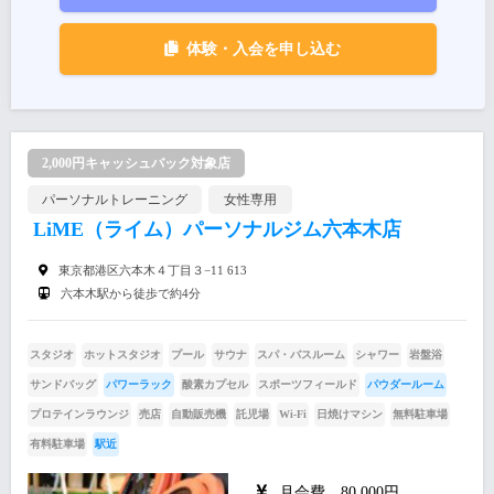
体験・入会を申し込む
2,000円キャッシュバック対象店
パーソナルトレーニング
女性専用
LiME（ライム）パーソナルジム六本木店
東京都港区六本木４丁目３−11 613
六本木駅から徒歩で約4分
スタジオ
ホットスタジオ
プール
サウナ
スパ・バスルーム
シャワー
岩盤浴
サンドバッグ
パワーラック
酸素カプセル
スポーツフィールド
パウダールーム
プロテインラウンジ
売店
自動販売機
託児場
Wi-Fi
日焼けマシン
無料駐車場
有料駐車場
駅近
月会費 80,000円