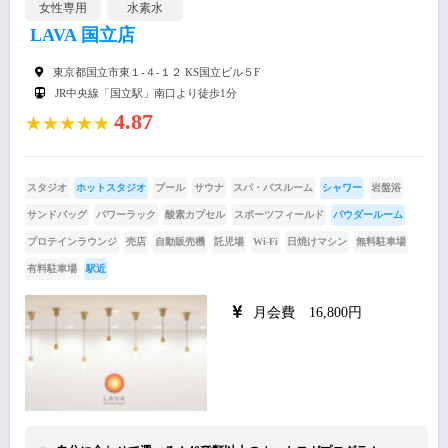
女性専用
水素水
LAVA 国立店
東京都国立市東１-４-１２ KS国立ビル５F
JR中央線「国立駅」南口より徒歩1分
4.87
★★★★★
スタジオ
ホットスタジオ
プール
サウナ
スパ・バスルーム
シャワー
岩盤浴
サンドバッグ
パワーラック
酸素カプセル
スポーツフィールド
パウダールーム
プロテインラウンジ
売店
自動販売機
託児場
Wi-Fi
日焼けマシン
無料駐車場
有料駐車場
駅近
月会費 16,800円