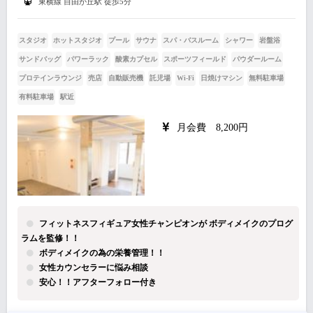
東横線 自由が丘駅 徒歩5分
スタジオ
ホットスタジオ
プール
サウナ
スパ・バスルーム
シャワー
岩盤浴
サンドバッグ
パワーラック
酸素カプセル
スポーツフィールド
パウダールーム
プロテインラウンジ
売店
自動販売機
託児場
Wi-Fi
日焼けマシン
無料駐車場
有料駐車場
駅近
月会費 8,200円
フィットネスフィギュア女性チャンピオンが ボディメイクのプログ
ラムを監修！！
ボディメイクの為の栄養管理！！
女性カウンセラーに悩み相談
安心！！アフターフォロー付き