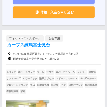
体験・入会を申し込む
フィットネス・スポーツ
女性専用
カーブス練馬富士見台
〒176-0021 練馬区貫井3-4 ブランシカ練馬富士見台 3階
西武池袋線富士見台駅南口から徒歩2分
スタジオ
ホットスタジオ
プール
サウナ
スパ・バスルーム
シャワー
岩盤浴
サンドバッグ
パワーラック
酸素カプセル
スポーツフィールド
パウダールーム
プロテインラウンジ
売店
自動販売機
託児場
Wi-Fi
日焼けマシン
無料駐車場
有料駐車場
駅近