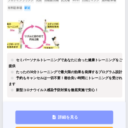
プロテインラウンジ
売店
自動販売機
託児場
Wi-Fi
日焼けマシン
無料駐車場
有料駐車場
駅近
セミパーソナルトレーニングであなたに合った健康トレーニングをご
提供
たったの30分トレーニングで最大限の効果を発揮するプログラム設計
予約もキャンセルは一切不要！都合良い時間にトレーニングを受けれ
ます
新型コロナウイルス感染予防対策を徹底実施で安心！
詳細を見る