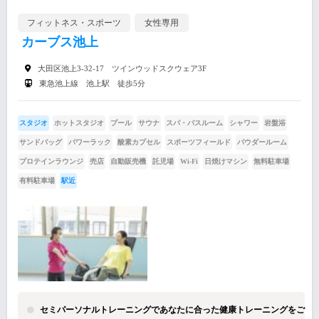
フィットネス・スポーツ
女性専用
カーブス池上
大田区池上3-32-17 ツインウッドスクウェア3F
東急池上線 池上駅 徒歩5分
スタジオ
ホットスタジオ
プール
サウナ
スパ・バスルーム
シャワー
岩盤浴
サンドバッグ
パワーラック
酸素カプセル
スポーツフィールド
パウダールーム
プロテインラウンジ
売店
自動販売機
託児場
Wi-Fi
日焼けマシン
無料駐車場
有料駐車場
駅近
セミパーソナルトレーニングであなたに合った健康トレーニングをご