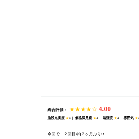
4.00
★★★★☆
総合評価
：
施設充実度
★
4｜
価格満足度
★
4｜
清潔度
★
4｜
雰囲気
★
今回で…２回目‹約２ヶ月ぶり›♪