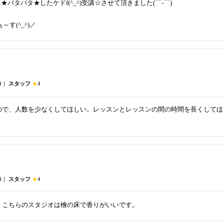
ギリ★バタバタ★したケドf(^_^)受講☆させて頂きました(⌒‐⌒)
す(^_^)／
4｜
スタッフ
★
4
ので、人数を少なくしてほしい。レッスンとレッスンの間の時間を長くしてほ
4｜
スタッフ
★
4
。こちらのスタジオは檜の床で香りがいいです。