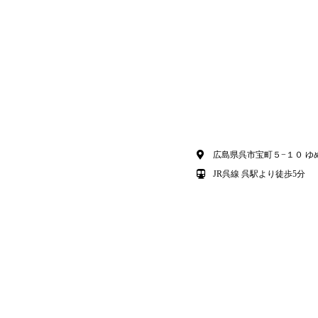
広島県呉市宝町５−１０ ゆめ
JR呉線 呉駅より徒歩5分