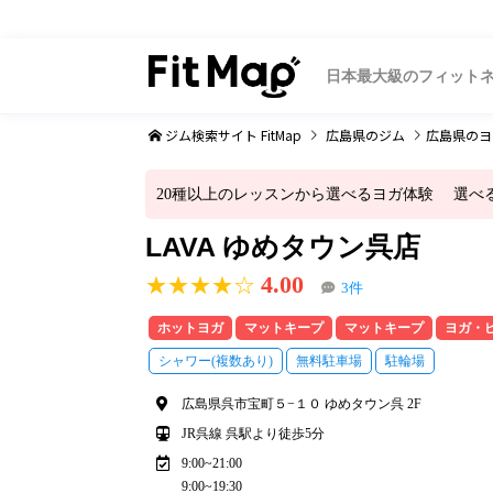
日本最大級のフィット
ジム検索サイト FitMap
広島県
のジム
広島県
のヨ
20種以上のレッスンから選べるヨガ体験 選べる体
LAVA ゆめタウン呉店
4.00
★★★★☆
3件
ホットヨガ
マットキープ
マットキープ
ヨガ・
シャワー(複数あり)
無料駐車場
駐輪場
広島県呉市宝町５−１０ ゆめタウン呉 2F
JR呉線 呉駅より徒歩5分
9:00~21:00
9:00~19:30