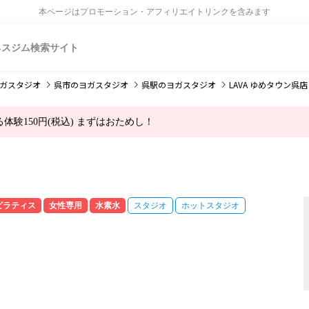
本ページはプロモーション・アフィリエイトリンクを含みます
ネスジム検索サイト
ガスタジオ
呉市
のヨガスタジオ
呉駅
のヨガスタジオ
LAVA ゆめタウン呉店
験150円(税込) まずはおためし！
ピラティス
女性専用
水素水
スタジオ
ホットスタジオ