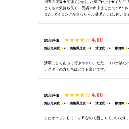
到着の逆算★間違え(>д<)した様で(^_^;) ★ギリ
とても☆気持ち良く♪♪受講☆出来ましたd(＾∀＾)b
また､タイミングが合ったら♪♪受講☆しに､伺いまぁ～
4.00
★★★★☆
総合評価
：
施設充実度
★
4｜
価格満足度
★
4｜
清潔度
★
4｜
雰囲気
★
清潔にしてあって行きやすい。ただ、コロナ禍な
ラクターの方たちはとても良いです。
4.00
★★★★☆
総合評価
：
施設充実度
★
4｜
価格満足度
★
4｜
清潔度
★
4｜
雰囲気
★
まだオープンして１ヶ月なので新しくていいです