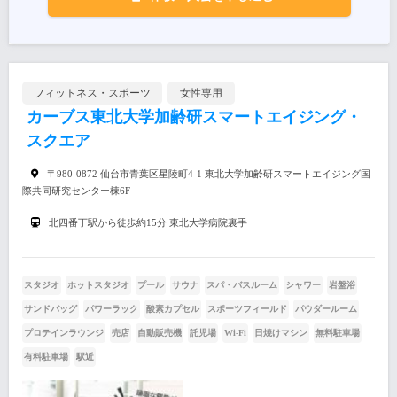
フィットネス・スポーツ
女性専用
カーブス東北大学加齢研スマートエイジング・
スクエア
〒980-0872 仙台市青葉区星陵町4-1 東北大学加齢研スマートエイジング国
際共同研究センター棟6F
北四番丁駅から徒歩約15分 東北大学病院裏手
スタジオ
ホットスタジオ
プール
サウナ
スパ・バスルーム
シャワー
岩盤浴
サンドバッグ
パワーラック
酸素カプセル
スポーツフィールド
パウダールーム
プロテインラウンジ
売店
自動販売機
託児場
Wi-Fi
日焼けマシン
無料駐車場
有料駐車場
駅近