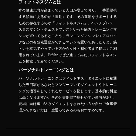
フィットネスジムとは
昨今健康志向が高まっている人口が増えており、一番重要視
する傾向にあるのが「運動」です。その運動をサポートする
ために存在するのが「フィットネスジム」。ベンチプレス・
スミスマシン・チェストプレスといった筋力トレーニングマ
シンが置いてあるところや、ランニングマシンやエアロバイ
クなどの有酸素運動ができるマシンも置いてあったりと、筋
トレを本気でやっている方から女性・初心者まで幅広くご利
用されています。FitMapでぜひ通ってみたいフィットネスジ
ムを検索してみてください。
パーソナルトレーニングとは
パーソナルトレーニングはフィットネス・ダイエットに精通
した専門家があなたとマンツーマンでダイエットやトレーニ
ングの指導をしてくれるサービスを指します。基本的に料金
は高くなりますが、その分短期間で痩せやすい傾向があり、
夏場に向け追い込みダイエットをされたい方や自分で食事管
理ができない方は一度通ってみるのもおすすめです。