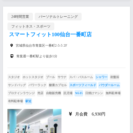
24時間営業
パーソナルトレーニング
フィットネス・スポーツ
スマートフィット100仙台一番町店
宮城県仙台市青葉区一番町2-5-5 2F
青葉通一番町駅より徒歩1分
スタジオ
ホットスタジオ
プール
サウナ
スパ・バスルーム
シャワー
岩盤浴
サンドバッグ
パワーラック
酸素カプセル
スポーツフィールド
パウダールーム
プロテインラウンジ
売店
自動販売機
託児場
Wi-Fi
日焼けマシン
無料駐車場
有料駐車場
駅近
月会費 6,930円