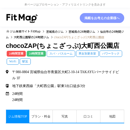
本ページはプロモーション・アフィリエイトリンクを含みます
掲載をお考えの企業様へ
ジム検索サイト FitMap
宮城県
のジム
宮城県
の24時間ジム
仙台市
の24時間ジ
ム
大町西公園駅
の24時間ジム
chocoZAP(ちょこざっぷ)大町西公園店
chocoZAP(ちょこざっぷ)大町西公園店
24時間営業
24時間営業
スパ・バスルーム
男女別更衣室
パワーラック
Wi-Fi
駅近
〒980-0804 宮城県仙台市青葉区大町2-10-14 TAKAYUパークサイドビ
ル 1F
地下鉄東西線「大町西公園」駅東1出口徒歩3分
24時間
24時間
ジム情報TOP
プラン・料金
写真
口コミ
地図