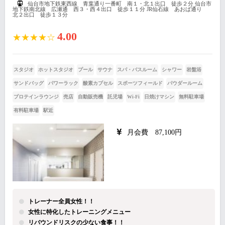
仙台市地下鉄東西線 青葉通り一番町 南１・北１出口 徒歩２分 仙台市
地下鉄南北線 広瀬通 西３・西４出口 徒歩１１分 JR仙石線 あおば通り
北２出口 徒歩１３分
4.00
★★★★☆
スタジオ
ホットスタジオ
プール
サウナ
スパ・バスルーム
シャワー
岩盤浴
サンドバッグ
パワーラック
酸素カプセル
スポーツフィールド
パウダールーム
プロテインラウンジ
売店
自動販売機
託児場
Wi-Fi
日焼けマシン
無料駐車場
有料駐車場
駅近
月会費 87,100円
トレーナー全員女性！！
女性に特化したトレーニングメニュー
リバウンドリスクの少ない食事！！