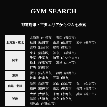
GYM SEARCH
都道府県・主要エリアからジムを検索
北海道
札幌市
青森
青森市
秋田
秋田市
山形
山形市
岩手
盛岡市
北海道・東北
宮城
仙台市
福島
郡山市
東京
新宿区
神奈川
横浜市
千葉
千葉市
埼玉
さいたま市
関東
栃木
宇都宮市
茨城
水戸市
群馬
前橋市
愛知
名古屋市
静岡
静岡市
東海
岐阜
岐阜市
三重
津市
新潟
新潟市
富山
富山市
石川
金沢市
信越・北陸
福井
福井市
山梨
甲府市
長野
長野市
大阪
大阪市
京都
京都市
兵庫
神戸市
滋賀
大津市
奈良
奈良市
近畿
和歌山
和歌山市