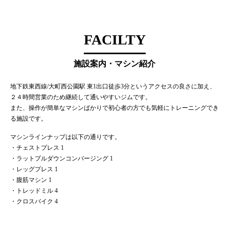
FACILTY
施設案内・マシン紹介
地下鉄東西線/大町西公園駅 東1出口徒歩3分というアクセスの良さに加え、
２４時間営業のため継続して通いやすいジムです。
また、操作が簡単なマシンばかりで初心者の方でも気軽にトレーニングでき
る施設です。
マシンラインナップは以下の通りです。
・チェストプレス 1
・ラットプルダウンコンバージング 1
・レッグプレス 1
・腹筋マシン 1
・トレッドミル 4
・クロスバイク 4