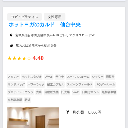
ヨガ・ピラティス
女性専用
ホットヨガのカルド 仙台中央
宮城県仙台市青葉区中央2-4-10 ガレリアクリスロード5F
JRあおば通り駅から徒歩３分
4.40
★★★★☆
スタジオ
ホットスタジオ
プール
サウナ
スパ・バスルーム
シャワー
岩盤浴
サンドバッグ
パワーラック
酸素カプセル
スポーツフィールド
パウダールーム
プロテインラウンジ
売店
自動販売機
託児場
Wi-Fi
日焼けマシン
無料駐車場
有料駐車場
駅近
月会費 8,800円