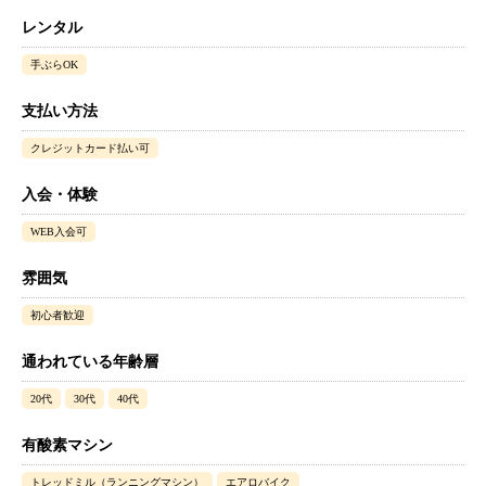
レンタル
手ぶらOK
支払い方法
クレジットカード払い可
入会・体験
WEB入会可
雰囲気
初心者歓迎
通われている年齢層
20代
30代
40代
有酸素マシン
トレッドミル（ランニングマシン）
エアロバイク