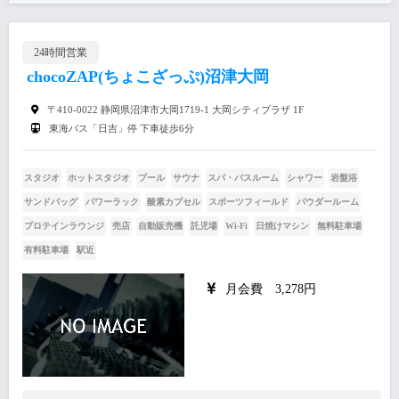
24時間営業
chocoZAP(ちょこざっぷ)沼津大岡
〒410-0022 静岡県沼津市大岡1719-1 大岡シティプラザ 1F
東海バス「日吉」停 下車徒歩6分
スタジオ
ホットスタジオ
プール
サウナ
スパ・バスルーム
シャワー
岩盤浴
サンドバッグ
パワーラック
酸素カプセル
スポーツフィールド
パウダールーム
プロテインラウンジ
売店
自動販売機
託児場
Wi-Fi
日焼けマシン
無料駐車場
有料駐車場
駅近
月会費 3,278円