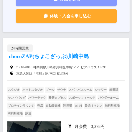
体験・入会を申し込む
24時間営業
chocoZAP(ちょこざっぷ)川崎中島
〒210-0806 神奈川県川崎市川崎区中島1-1-1 ピアハウス 1F/2F
京急大師線「港町」駅 南口 徒歩9分
スタジオ
ホットスタジオ
プール
サウナ
スパ・バスルーム
シャワー
岩盤浴
サンドバッグ
パワーラック
酸素カプセル
スポーツフィールド
パウダールーム
プロテインラウンジ
売店
自動販売機
託児場
Wi-Fi
日焼けマシン
無料駐車場
有料駐車場
駅近
月会費 3,278円