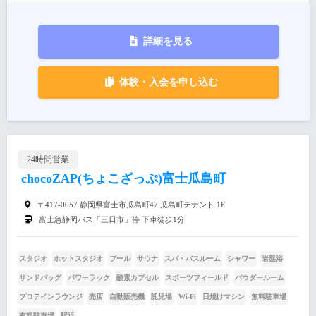
詳細を見る
体験・入会を申し込む
24時間営業
chocoZAP(ちょこざっぷ)富士瓜島町
〒417-0057 静岡県富士市瓜島町47 瓜島町テナント 1F
富士急静岡バス「三日市」停 下車徒歩1分
スタジオ
ホットスタジオ
プール
サウナ
スパ・バスルーム
シャワー
岩盤浴
サンドバッグ
パワーラック
酸素カプセル
スポーツフィールド
パウダールーム
プロテインラウンジ
売店
自動販売機
託児場
Wi-Fi
日焼けマシン
無料駐車場
有料駐車場
駅近