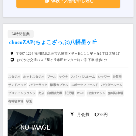
体験・入会を申し込む
24時間営業
chocoZAP(ちょこざっぷ)八幡星ヶ丘
〒807-1264 福岡県北九州市八幡西区星ヶ丘1-1-1 星ヶ丘1丁目店舗 1F
おでかけ交通バス「星ヶ丘市民センター前」停 下車 徒歩1分
スタジオ
ホットスタジオ
プール
サウナ
スパ・バスルーム
シャワー
岩盤浴
サンドバッグ
パワーラック
酸素カプセル
スポーツフィールド
パウダールーム
プロテインラウンジ
売店
自動販売機
託児場
Wi-Fi
日焼けマシン
無料駐車場
有料駐車場
駅近
月会費 3,278円