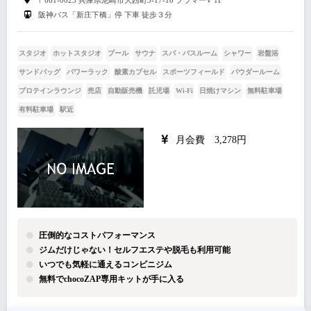
阪神バス「新庄下橋」停 下車 徒歩３分
スタジオ
ホットスタジオ
プール
サウナ
スパ・バスルーム
シャワー
岩盤浴
サンドバッグ
パワーラック
酸素カプセル
スポーツフィールド
パウダールーム
プロテインラウンジ
売店
自動販売機
託児場
Wi-Fi
日焼けマシン
無料駐車場
有料駐車場
駅近
月会費 3,278円
圧倒的なコストパフォーマンス
ジムだけじゃない！セルフエステや脱毛も利用可能
いつでも気軽に通えるコンビニジム
無料でchocoZAP専用キットが手に入る