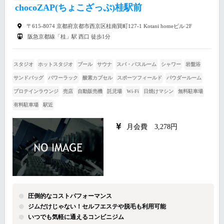
chocoZAP(ちょこざっぷ)桂駅前
〒615-8074 京都府京都市西京区桂南巽町127-1 Kotani homeビル 2F
阪急京都線「桂」駅 西口 徒歩1分
スタジオ
ホットスタジオ
プール
サウナ
スパ・バスルーム
シャワー
岩盤浴
サンドバッグ
パワーラック
酸素カプセル
スポーツフィールド
パウダールーム
プロテインラウンジ
売店
自動販売機
託児場
Wi-Fi
日焼けマシン
無料駐車場
有料駐車場
駅近
月会費 3,278円
圧倒的なコストパフォーマンス
ジムだけじゃない！セルフエステや脱毛も利用可能
いつでも気軽に通えるコンビニジム