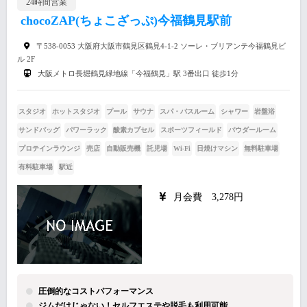
24時間営業
chocoZAP(ちょこざっぷ)今福鶴見駅前
〒538-0053 大阪府大阪市鶴見区鶴見4-1-2 ソーレ・ブリアンテ今福鶴見ビ
ル 2F
大阪メトロ長堀鶴見緑地線「今福鶴見」駅 3番出口 徒歩1分
スタジオ
ホットスタジオ
プール
サウナ
スパ・バスルーム
シャワー
岩盤浴
サンドバッグ
パワーラック
酸素カプセル
スポーツフィールド
パウダールーム
プロテインラウンジ
売店
自動販売機
託児場
Wi-Fi
日焼けマシン
無料駐車場
有料駐車場
駅近
月会費 3,278円
圧倒的なコストパフォーマンス
ジムだけじゃない！セルフエステや脱毛も利用可能