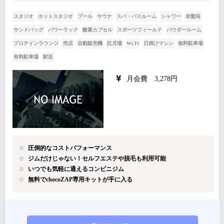
スタジオ
ホットスタジオ
プール
サウナ
スパ・バスルーム
シャワー
岩盤浴
サンドバッグ
パワーラック
酸素カプセル
スポーツフィールド
パウダールーム
プロテインラウンジ
売店
自動販売機
託児場
Wi-Fi
日焼けマシン
無料駐車場
有料駐車場
駅近
月会費 3,278円
圧倒的なコストパフォーマンス
ジムだけじゃない！セルフエステや脱毛も利用可能
いつでも気軽に通えるコンビニジム
無料でchocoZAP専用キットが手に入る