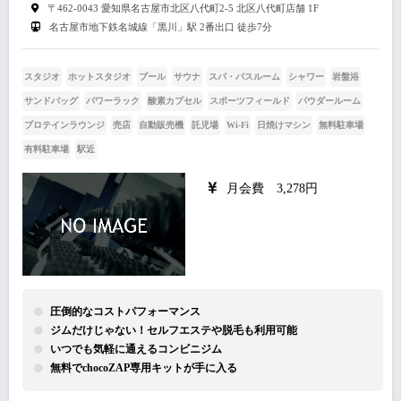
〒462-0043 愛知県名古屋市北区八代町2-5 北区八代町店舗 1F
名古屋市地下鉄名城線「黒川」駅 2番出口 徒歩7分
スタジオ
ホットスタジオ
プール
サウナ
スパ・バスルーム
シャワー
岩盤浴
サンドバッグ
パワーラック
酸素カプセル
スポーツフィールド
パウダールーム
プロテインラウンジ
売店
自動販売機
託児場
Wi-Fi
日焼けマシン
無料駐車場
有料駐車場
駅近
月会費 3,278円
圧倒的なコストパフォーマンス
ジムだけじゃない！セルフエステや脱毛も利用可能
いつでも気軽に通えるコンビニジム
無料でchocoZAP専用キットが手に入る