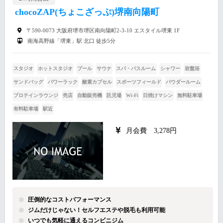
chocoZAP(ちょこざっぷ)堺南向陽町
〒590-0073 大阪府堺市堺区南向陽町2-3-10 エスタイル堺東 1F
南海高野線「堺東」駅 北口 徒歩5分
スタジオ
ホットスタジオ
プール
サウナ
スパ・バスルーム
シャワー
岩盤浴
サンドバッグ
パワーラック
酸素カプセル
スポーツフィールド
パウダールーム
プロテインラウンジ
売店
自動販売機
託児場
Wi-Fi
日焼けマシン
無料駐車場
有料駐車場
駅近
月会費 3,278円
圧倒的なコストパフォーマンス
ジムだけじゃない！セルフエステや脱毛も利用可能
いつでも気軽に通えるコンビニジム