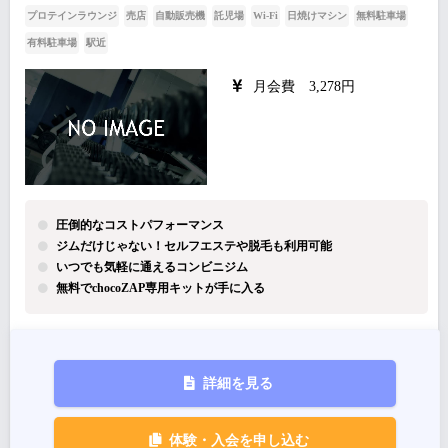
プロテインラウンジ
売店
自動販売機
託児場
Wi-Fi
日焼けマシン
無料駐車場
有料駐車場
駅近
月会費 3,278円
圧倒的なコストパフォーマンス
ジムだけじゃない！セルフエステや脱毛も利用可能
いつでも気軽に通えるコンビニジム
無料でchocoZAP専用キットが手に入る
詳細を見る
体験・入会を申し込む