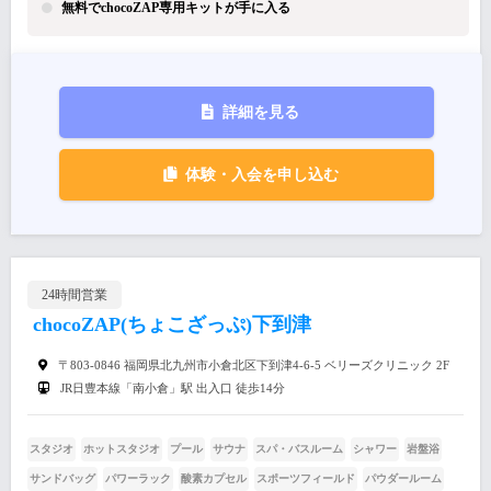
無料でchocoZAP専用キットが手に入る
詳細を見る
体験・入会を申し込む
24時間営業
chocoZAP(ちょこざっぷ)下到津
〒803-0846 福岡県北九州市小倉北区下到津4-6-5 ベリーズクリニック 2F
JR日豊本線「南小倉」駅 出入口 徒歩14分
スタジオ
ホットスタジオ
プール
サウナ
スパ・バスルーム
シャワー
岩盤浴
サンドバッグ
パワーラック
酸素カプセル
スポーツフィールド
パウダールーム