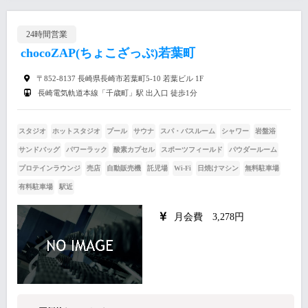
24時間営業
chocoZAP(ちょこざっぷ)若葉町
〒852-8137 長崎県長崎市若葉町5-10 若葉ビル 1F
長崎電気軌道本線「千歳町」駅 出入口 徒歩1分
スタジオ
ホットスタジオ
プール
サウナ
スパ・バスルーム
シャワー
岩盤浴
サンドバッグ
パワーラック
酸素カプセル
スポーツフィールド
パウダールーム
プロテインラウンジ
売店
自動販売機
託児場
Wi-Fi
日焼けマシン
無料駐車場
有料駐車場
駅近
月会費 3,278円