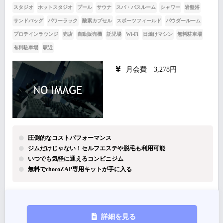
スタジオ
ホットスタジオ
プール
サウナ
スパ・バスルーム
シャワー
岩盤浴
サンドバッグ
パワーラック
酸素カプセル
スポーツフィールド
パウダールーム
プロテインラウンジ
売店
自動販売機
託児場
Wi-Fi
日焼けマシン
無料駐車場
有料駐車場
駅近
月会費 3,278円
圧倒的なコストパフォーマンス
ジムだけじゃない！セルフエステや脱毛も利用可能
いつでも気軽に通えるコンビニジム
無料でchocoZAP専用キットが手に入る
詳細を見る