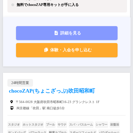
無料でchocoZAP専用キットが手に入る
詳細を見る
体験・入会を申し込む
24時間営業
chocoZAP(ちょこざっぷ)吹田昭和町
〒564-0028 大阪府吹田市昭和町16-23 グランクレスト 1F
JR京都線「吹田」駅 南口徒歩5分
スタジオ
ホットスタジオ
プール
サウナ
スパ・バスルーム
シャワー
岩盤浴
サンドバッグ
パワーラック
酸素カプセル
スポーツフィールド
パウダールーム