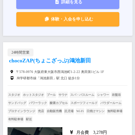
詳細を見る
体験・入会を申し込む
24時間営業
chocoZAP(ちょこざっぷ)鴻池新田
〒578-0976 大阪府東大阪市西鴻池町1-2-22 奥田第1ビル 1F
JR学研都市線「鴻池新田」駅 北口 徒歩1分
スタジオ
ホットスタジオ
プール
サウナ
スパ・バスルーム
シャワー
岩盤浴
サンドバッグ
パワーラック
酸素カプセル
スポーツフィールド
パウダールーム
プロテインラウンジ
売店
自動販売機
託児場
Wi-Fi
日焼けマシン
無料駐車場
有料駐車場
駅近
月会費 3,278円