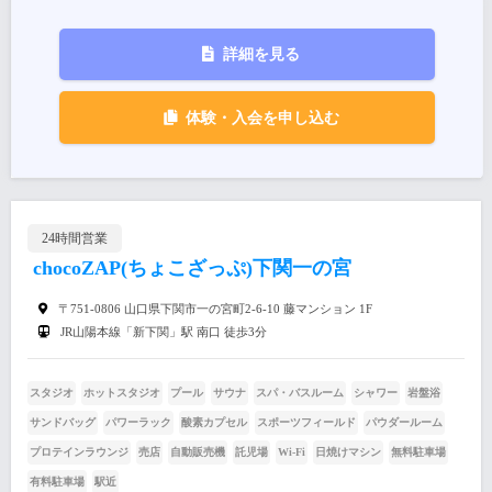
詳細を見る
体験・入会を申し込む
24時間営業
chocoZAP(ちょこざっぷ)下関一の宮
〒751-0806 山口県下関市一の宮町2-6-10 藤マンション 1F
JR山陽本線「新下関」駅 南口 徒歩3分
スタジオ
ホットスタジオ
プール
サウナ
スパ・バスルーム
シャワー
岩盤浴
サンドバッグ
パワーラック
酸素カプセル
スポーツフィールド
パウダールーム
プロテインラウンジ
売店
自動販売機
託児場
Wi-Fi
日焼けマシン
無料駐車場
有料駐車場
駅近