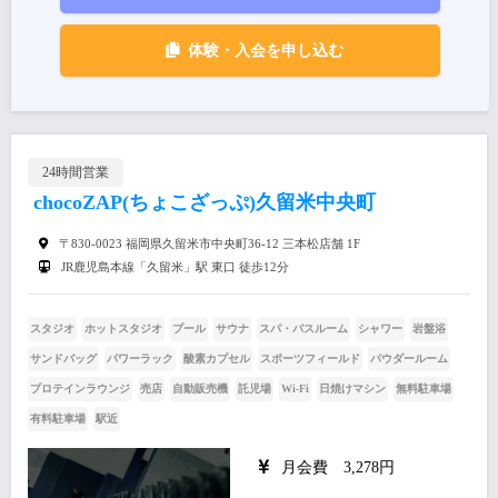
体験・入会を申し込む
24時間営業
chocoZAP(ちょこざっぷ)久留米中央町
〒830-0023 福岡県久留米市中央町36-12 三本松店舗 1F
JR鹿児島本線「久留米」駅 東口 徒歩12分
スタジオ
ホットスタジオ
プール
サウナ
スパ・バスルーム
シャワー
岩盤浴
サンドバッグ
パワーラック
酸素カプセル
スポーツフィールド
パウダールーム
プロテインラウンジ
売店
自動販売機
託児場
Wi-Fi
日焼けマシン
無料駐車場
有料駐車場
駅近
月会費 3,278円