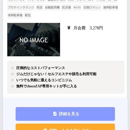
プロテインラウンジ
売店
自動販売機
託児場
Wi-Fi
日焼けマシン
無料駐車場
有料駐車場
駅近
月会費 3,278円
圧倒的なコストパフォーマンス
ジムだけじゃない！セルフエステや脱毛も利用可能
いつでも気軽に通えるコンビニジム
無料でchocoZAP専用キットが手に入る
詳細を見る