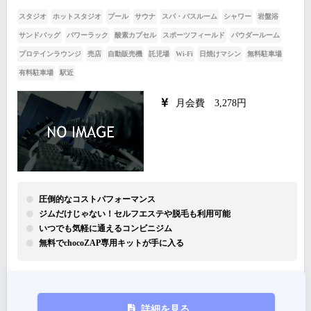
スタジオ
ホットスタジオ
プール
サウナ
スパ・バスルーム
シャワー
岩盤浴
サンドバッグ
パワーラック
酸素カプセル
スポーツフィールド
パウダールーム
プロテインラウンジ
売店
自動販売機
託児場
Wi-Fi
日焼けマシン
無料駐車場
有料駐車場
駅近
月会費 3,278円
圧倒的なコストパフォーマンス
ジムだけじゃない！セルフエステや脱毛も利用可能
いつでも気軽に通えるコンビニジム
無料でchocoZAP専用キットが手に入る
詳細を見る