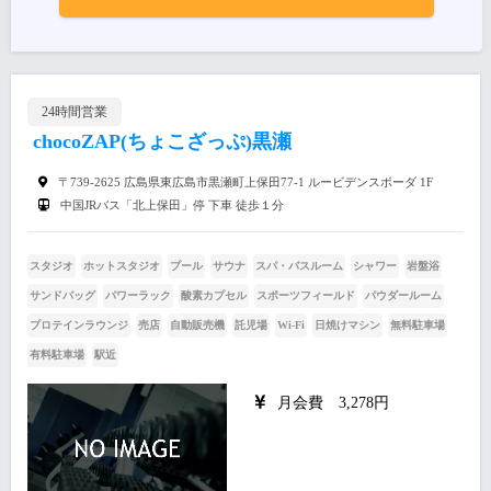
24時間営業
chocoZAP(ちょこざっぷ)黒瀬
〒739-2625 広島県東広島市黒瀬町上保田77-1 ルービデンスボーダ 1F
中国JRバス「北上保田」停 下車 徒歩１分
スタジオ
ホットスタジオ
プール
サウナ
スパ・バスルーム
シャワー
岩盤浴
サンドバッグ
パワーラック
酸素カプセル
スポーツフィールド
パウダールーム
プロテインラウンジ
売店
自動販売機
託児場
Wi-Fi
日焼けマシン
無料駐車場
有料駐車場
駅近
月会費 3,278円