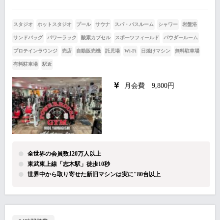
スタジオ
ホットスタジオ
プール
サウナ
スパ・バスルーム
シャワー
岩盤浴
サンドバッグ
パワーラック
酸素カプセル
スポーツフィールド
パウダールーム
プロテインラウンジ
売店
自動販売機
託児場
Wi-Fi
日焼けマシン
無料駐車場
有料駐車場
駅近
月会費 9,800円
全世界の会員数120万人以上
東武東上線「志木駅」徒歩10秒
世界中から取り寄せた新旧マシンは実に"80台以上