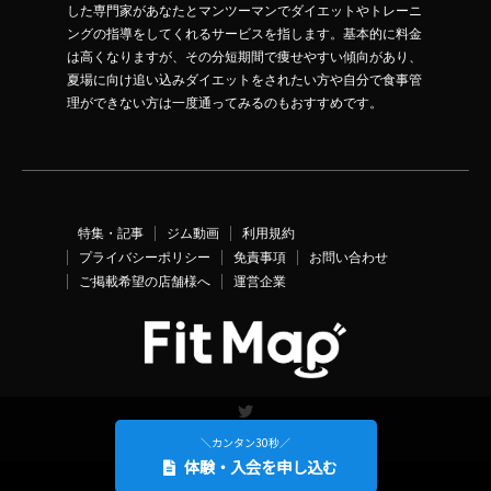
した専門家があなたとマンツーマンでダイエットやトレーニ
ングの指導をしてくれるサービスを指します。基本的に料金
は高くなりますが、その分短期間で痩せやすい傾向があり、
夏場に向け追い込みダイエットをされたい方や自分で食事管
理ができない方は一度通ってみるのもおすすめです。
特集・記事
ジム動画
利用規約
プライバシーポリシー
免責事項
お問い合わせ
ご掲載希望の店舗様へ
運営企業
Twitter
＼カンタン30秒／
体験・入会を申し込む
©
FitMap
. All Rights Reserved.