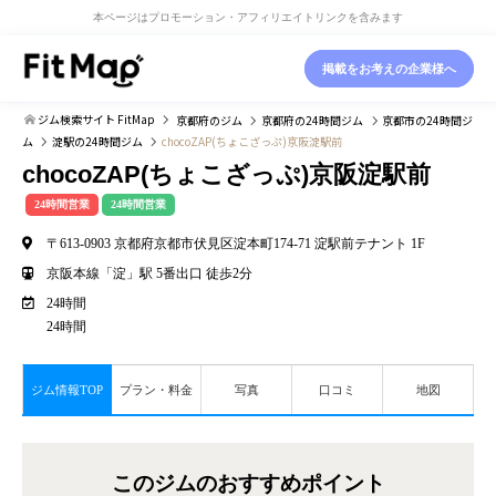
本ページはプロモーション・アフィリエイトリンクを含みます
掲載をお考えの企業様へ
ジム検索サイト FitMap
京都府
のジム
京都府
の24時間ジム
京都市
の24時間ジ
ム
淀駅
の24時間ジム
chocoZAP(ちょこざっぷ)京阪淀駅前
chocoZAP(ちょこざっぷ)京阪淀駅前
24時間営業
24時間営業
〒613-0903 京都府京都市伏見区淀本町174-71 淀駅前テナント 1F
京阪本線「淀」駅 5番出口 徒歩2分
24時間
24時間
ジム情報TOP
プラン・料金
写真
口コミ
地図
このジムのおすすめポイント