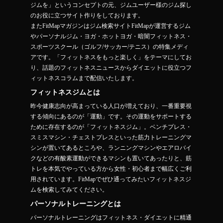
ジムを」というコンセプトの元、ジムユーザー様のジム探し
のお役に立つサイト作りをしております。
またFitMapマガジンはジム検索サイトFitMapが運営するジム
やパーソナルジム・ヨガ・ホットヨガ・暗闇フィットネス・
スポーツスクール（ゴルフ/サッカー/テニス）の特集メディ
アです。「フィットネスをもっと楽しく」をテーマにしてお
り、話題のフィットネスニュースからダイエットに役立つフ
ィットネスコラムまで配信いたします。
フィットネスジムとは
昨今健康志向が高まっている人口が増えており、一番重要視
する傾向にあるのが「運動」です。その運動をサポートする
ために存在するのが「フィットネスジム」。ベンチプレス・
スミスマシン・チェストプレスといった筋力トレーニングマ
シンが置いてあるところや、ランニングマシンやエアロバイ
クなどの有酸素運動ができるマシンも置いてあったりと、筋
トレを本気でやっている方から女性・初心者まで幅広くご利
用されています。FitMapでぜひ通ってみたいフィットネスジ
ムを検索してみてください。
パーソナルトレーニングとは
パーソナルトレーニングはフィットネス・ダイエットに精通