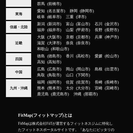
群馬
前橋市
愛知
名古屋市
静岡
静岡市
東海
岐阜
岐阜市
三重
津市
新潟
新潟市
富山
富山市
石川
金沢市
信越・北陸
福井
福井市
山梨
甲府市
長野
長野市
大阪
大阪市
京都
京都市
兵庫
神戸市
滋賀
大津市
奈良
奈良市
近畿
和歌山
和歌山市
徳島
徳島市
香川
高松市
愛媛
松山市
四国
高知
高知市
広島
広島市
岡山
岡山市
島根
出雲市
中国
鳥取
鳥取市
山口
下関市
福岡
福岡市
佐賀
佐賀市
長崎
長崎市
熊本
熊本市
大分
大分市
宮崎
宮崎市
九州・沖縄
鹿児島
鹿児島市
沖縄
那覇市
FitMap(フィットマップ)とは
FitMapは株式会社FiiTが運営するフィットネスジムに特化し
たフィットネスポータルサイトです。「あなたにピッタリの