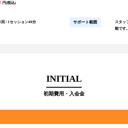
8
円(税込)
回 / 1セッション40分
スタッ
サポート範囲
能です
INITIAL
初期費用・入会金