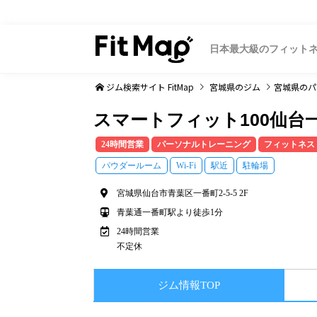
日本最大級のフィット
ジム検索サイト FitMap
宮城県
のジム
宮城県
のパ
スマートフィット100仙台
24時間営業
パーソナルトレーニング
フィットネス
パウダールーム
Wi-Fi
駅近
駐輪場
宮城県仙台市青葉区一番町2-5-5 2F
青葉通一番町駅より徒歩1分
24時間営業
不定休
ジム情報TOP