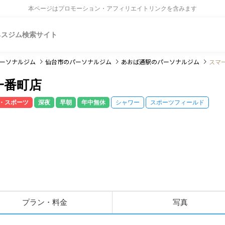
本ページはプロモーション・アフィリエイトリンクを含みます
ネスジム検索サイト
ーソナルジム
仙台市
のパーソナルジム
あおば通駅
のパーソナルジム
スマ
一番町店
・スポーツ
深夜
早朝
年中無休
シャワー
スポーツフィールド
プラン・料金
写真