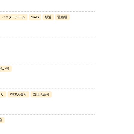
パウダールーム
Wi-Fi
駅近
駐輪場
払い可
あり
WEB入会可
当日入会可
迎