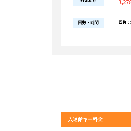
料金総額
3,27
回数：1
回数・時間
入退館キー料金