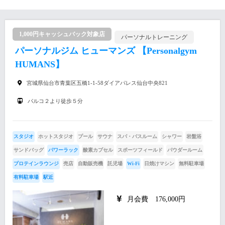
1,000円キャッシュバック対象店
パーソナルトレーニング
パーソナルジム ヒューマンズ 【Personalgym
HUMANS】
宮城県仙台市青葉区五橋1-1-58ダイアパレス仙台中央821
パルコ２より徒歩５分
スタジオ
ホットスタジオ
プール
サウナ
スパ・バスルーム
シャワー
岩盤浴
サンドバッグ
パワーラック
酸素カプセル
スポーツフィールド
パウダールーム
プロテインラウンジ
売店
自動販売機
託児場
Wi-Fi
日焼けマシン
無料駐車場
有料駐車場
駅近
月会費 176,000円