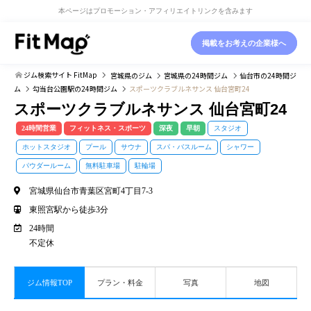
本ページはプロモーション・アフィリエイトリンクを含みます
掲載をお考えの企業様へ
ジム検索サイト FitMap
宮城県
のジム
宮城県
の24時間ジム
仙台市
の24時間ジ
ム
勾当台公園駅
の24時間ジム
スポーツクラブルネサンス 仙台宮町24
スポーツクラブルネサンス 仙台宮町24
24時間営業
フィットネス・スポーツ
深夜
早朝
スタジオ
ホットスタジオ
プール
サウナ
スパ・バスルーム
シャワー
パウダールーム
無料駐車場
駐輪場
宮城県仙台市青葉区宮町4丁目7-3
東照宮駅から徒歩3分
24時間
不定休
ジム情報TOP
プラン・料金
写真
地図