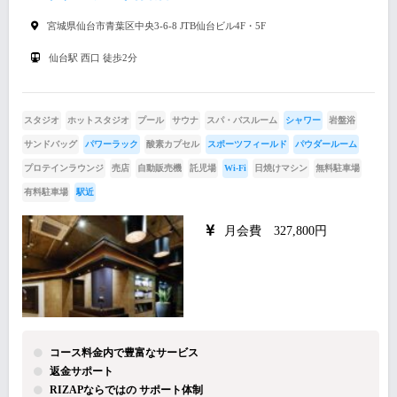
宮城県仙台市青葉区中央3-6-8 JTB仙台ビル4F・5F
仙台駅 西口 徒歩2分
スタジオ
ホットスタジオ
プール
サウナ
スパ・バスルーム
シャワー
岩盤浴
サンドバッグ
パワーラック
酸素カプセル
スポーツフィールド
パウダールーム
プロテインラウンジ
売店
自動販売機
託児場
Wi-Fi
日焼けマシン
無料駐車場
有料駐車場
駅近
月会費 327,800円
コース料金内で豊富なサービス
返金サポート
RIZAPならではの サポート体制