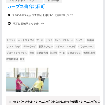
フィットネス・スポーツ
女性専用
カーブス仙台北目町
〒980-0023 仙台市青葉区北目町4-3 北目町SKビル2F
地下鉄五橋駅より徒歩７分
スタジオ
ホットスタジオ
プール
サウナ
スパ・バスルーム
シャワー
岩盤浴
サンドバッグ
パワーラック
酸素カプセル
スポーツフィールド
パウダールーム
プロテインラウンジ
売店
自動販売機
託児場
Wi-Fi
日焼けマシン
無料駐車場
有料駐車場
駅近
セミパーソナルトレーニングであなたに合った健康トレーニングをご