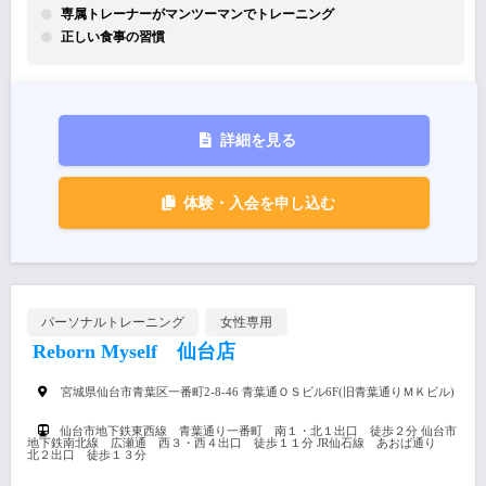
専属トレーナーがマンツーマンでトレーニング
正しい食事の習慣
詳細を見る
体験・入会を申し込む
パーソナルトレーニング
女性専用
Reborn Myself 仙台店
宮城県仙台市青葉区一番町2-8-46 青葉通ＯＳビル6F(旧青葉通りＭＫビル)
仙台市地下鉄東西線 青葉通り一番町 南１・北１出口 徒歩２分 仙台市
地下鉄南北線 広瀬通 西３・西４出口 徒歩１１分 JR仙石線 あおば通り
北２出口 徒歩１３分