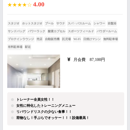
4.00
★★★★☆
スタジオ
ホットスタジオ
プール
サウナ
スパ・バスルーム
シャワー
岩盤浴
サンドバッグ
パワーラック
酸素カプセル
スポーツフィールド
パウダールーム
プロテインラウンジ
売店
自動販売機
託児場
Wi-Fi
日焼けマシン
無料駐車場
有料駐車場
駅近
月会費 87,100円
トレーナー全員女性！！
女性に特化したトレーニングメニュー
リバウンドリスクの少ない食事！！
荷物なし！手ぶらでオッケー！！！設備最高！