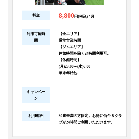
8,800
料金
円(税込) / 月
利用可能時
【全エリア】
間
通常営業時間
【ジムエリア】
休館時間を除く24時間利用可。
【休館時間】
(月)23:00～(水)6:00
年末年始他
キャンペー
ン
利用範囲
30歳未満の方限定。お得に仙台３クラ
ブが24時間ご利用いただけます。