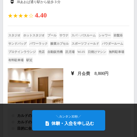
JRあおば通り駅から徒歩３分
4.40
★★★★☆
スタジオ
ホットスタジオ
プール
サウナ
スパ・バスルーム
シャワー
岩盤浴
サンドバッグ
パワーラック
酸素カプセル
スポーツフィールド
パウダールーム
プロテインラウンジ
売店
自動販売機
託児場
Wi-Fi
日焼けマシン
無料駐車場
有料駐車場
駅近
月会費 8,800円
カルドのホットヨガ！！
＼カンタン30秒／
体験・入会を申し込む
カルドの基本的な３つのヨガプログラム
目的に合わせたヨガを楽しむ！！