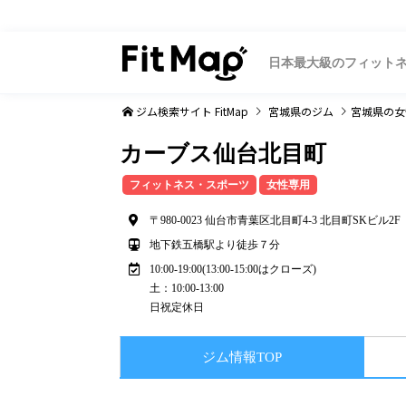
日本最大級のフィット
ジム検索サイト FitMap
宮城県
のジム
宮城県
の女
カーブス仙台北目町
フィットネス・スポーツ
女性専用
〒980-0023 仙台市青葉区北目町4-3 北目町SKビル2F
地下鉄五橋駅より徒歩７分
10:00-19:00(13:00-15:00はクローズ)
土：10:00-13:00
日祝定休日
ジム情報TOP