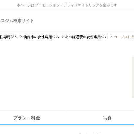
本ページはプロモーション・アフィリエイトリンクを含みます
ネスジム検索サイト
性専用ジム
仙台市
の女性専用ジム
あおば通駅
の女性専用ジム
カーブス仙
プラン・料金
写真