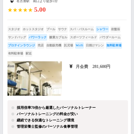
名古屋駅 南口より徒歩5分
5.00
★★★★★
スタジオ
ホットスタジオ
プール
サウナ
スパ・バスルーム
シャワー
岩盤浴
サンドバッグ
パワーラック
酸素カプセル
スポーツフィールド
パウダールーム
プロテインラウンジ
売店
自動販売機
託児場
Wi-Fi
日焼けマシン
無料駐車場
有料駐車場
駅近
月会費 281,600円
採用倍率70倍から厳選したパーソナルトレーナー
パーソナルトレーニングの料金が安い
継続できる快適なトレーニング環境
管理栄養士監修のパーソナル食事管理