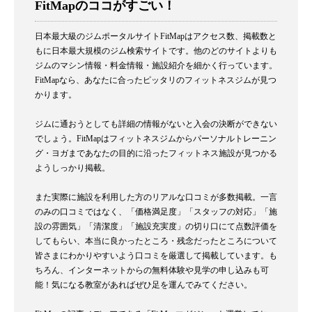
FitMapのココがすごい！
日本最大級のジムポータルサイトFitMapはアクセス数、掲載数と
もに日本最大規模のジム検索サイトです。他のどのサイトよりも
ジムのマシン情報・料金情報・施設紹介を細かく行っています。
FitMapなら、あなたに合ったピッタリのフィットネスジムが見つ
かります。
ジムに通おうとしても詳細の情報がないと入会の決断ができない
でしょう。FitMapはフィットネスジムからパーソナルトレーニン
グ・ヨガまであなたの目的に沿ったフィットネス施設が見つかる
ようしっかり掲載。
また実際に施設を利用した方のリアルな口コミが多数掲載。一言
のみの口コミではなく、「価格満足度」「スタッフの対応」「施
設の雰囲気」「清潔度」「施設充実度」の切り口にて点数評価を
してもらい、本当に良かったところ・残念だったところについて
皆さまにわかりやすいよう口コミを厳選して掲載しています。も
ちろん、インターネットからの無料体験や見学の申し込みも可
能！気になる教室があればぜひ足を運んでみてください。