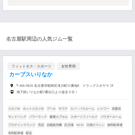
名古屋駅周辺の人気ジム一覧
フィットネス・スポーツ
女性専用
カーブスいりなか
〒466-0826 名古屋市昭和区滝川町31番地8 ドラッグスギヤマ 2F
地下鉄いりなか駅2番出口より徒歩２分！
スタジオ
ホットスタジオ
プール
サウナ
スパ・バスルーム
シャワー
岩盤浴
サンドバッグ
パワーラック
酸素カプセル
スポーツフィールド
パウダールーム
プロテインラウンジ
売店
自動販売機
託児場
Wi-Fi
日焼けマシン
無料駐車場
有料駐車場
駅近