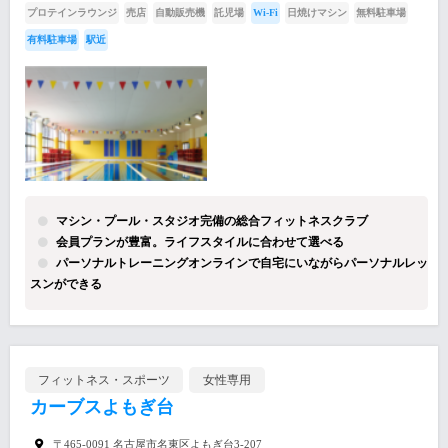
プロテインラウンジ
売店
自動販売機
託児場
Wi-Fi
日焼けマシン
無料駐車場
有料駐車場
駅近
マシン・プール・スタジオ完備の総合フィットネスクラブ
会員プランが豊富。ライフスタイルに合わせて選べる
パーソナルトレーニングオンラインで自宅にいながらパーソナルレッ
スンができる
フィットネス・スポーツ
女性専用
カーブスよもぎ台
〒465-0091 名古屋市名東区よもぎ台3-207