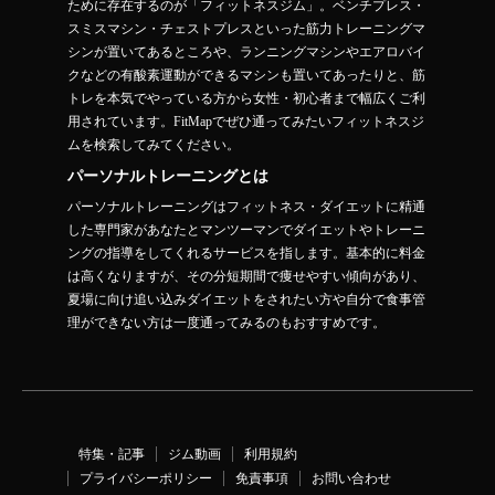
ために存在するのが「フィットネスジム」。ベンチプレス・
スミスマシン・チェストプレスといった筋力トレーニングマ
シンが置いてあるところや、ランニングマシンやエアロバイ
クなどの有酸素運動ができるマシンも置いてあったりと、筋
トレを本気でやっている方から女性・初心者まで幅広くご利
用されています。FitMapでぜひ通ってみたいフィットネスジ
ムを検索してみてください。
パーソナルトレーニングとは
パーソナルトレーニングはフィットネス・ダイエットに精通
した専門家があなたとマンツーマンでダイエットやトレーニ
ングの指導をしてくれるサービスを指します。基本的に料金
は高くなりますが、その分短期間で痩せやすい傾向があり、
夏場に向け追い込みダイエットをされたい方や自分で食事管
理ができない方は一度通ってみるのもおすすめです。
特集・記事
ジム動画
利用規約
プライバシーポリシー
免責事項
お問い合わせ