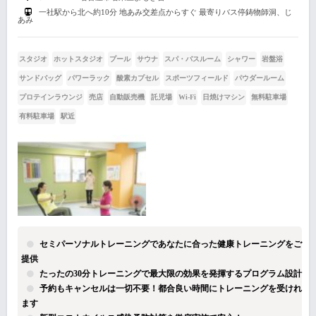
一社駅から北へ約10分 地あみ交差点からすぐ 最寄りバス停鋳物師洞、じ
あみ
スタジオ
ホットスタジオ
プール
サウナ
スパ・バスルーム
シャワー
岩盤浴
サンドバッグ
パワーラック
酸素カプセル
スポーツフィールド
パウダールーム
プロテインラウンジ
売店
自動販売機
託児場
Wi-Fi
日焼けマシン
無料駐車場
有料駐車場
駅近
セミパーソナルトレーニングであなたに合った健康トレーニングをご
提供
たったの30分トレーニングで最大限の効果を発揮するプログラム設計
予約もキャンセルは一切不要！都合良い時間にトレーニングを受けれ
ます