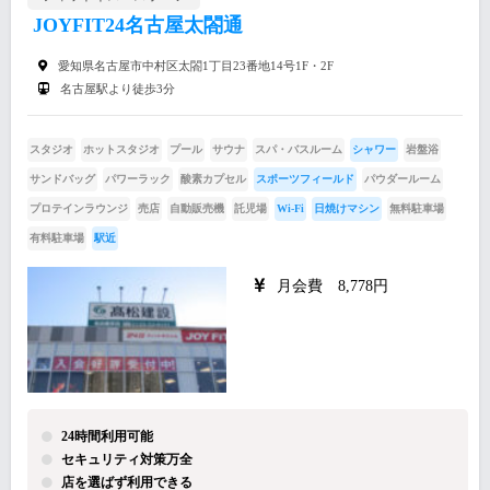
JOYFIT24名古屋太閤通
愛知県名古屋市中村区太閤1丁目23番地14号1F・2F
名古屋駅より徒歩3分
スタジオ
ホットスタジオ
プール
サウナ
スパ・バスルーム
シャワー
岩盤浴
サンドバッグ
パワーラック
酸素カプセル
スポーツフィールド
パウダールーム
プロテインラウンジ
売店
自動販売機
託児場
Wi-Fi
日焼けマシン
無料駐車場
有料駐車場
駅近
月会費 8,778円
24時間利用可能
セキュリティ対策万全
店を選ばず利用できる