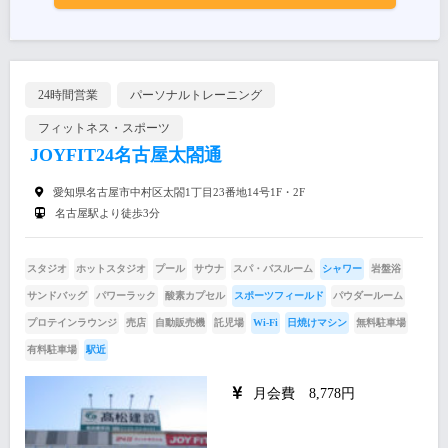
24時間営業
パーソナルトレーニング
フィットネス・スポーツ
JOYFIT24名古屋太閤通
愛知県名古屋市中村区太閤1丁目23番地14号1F・2F
名古屋駅より徒歩3分
スタジオ
ホットスタジオ
プール
サウナ
スパ・バスルーム
シャワー
岩盤浴
サンドバッグ
パワーラック
酸素カプセル
スポーツフィールド
パウダールーム
プロテインラウンジ
売店
自動販売機
託児場
Wi-Fi
日焼けマシン
無料駐車場
有料駐車場
駅近
月会費 8,778円