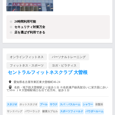
24時間利用可能
セキュリティ対策万全
店を選ばず利用できる
オンラインフィットネス
パーソナルトレーニング
フィットネス・スポーツ
ヨガ・ピラティス
セントラルフィットネスクラブ 大曽根
愛知県名古屋市東区東大曽根町46-24
名鉄・地下鉄大曽根駅より徒歩１分 ※名鉄瀬戸線高架沿いに栄方面に歩い
て50ｍ ＪＲ大曽根駅南口を出て右方向、徒歩１分
スタジオ
ホットスタジオ
プール
サウナ
スパ・バスルーム
シャワー
岩盤浴
サンドバッグ
パワーラック
酸素カプセル
スポーツフィールド
パウダールーム