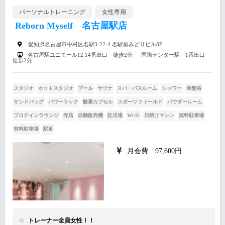
パーソナルトレーニング
女性専用
Reborn Myself 名古屋駅店
愛知県名古屋市中村区名駅3-22-4 名駅前みどりビル8F
名古屋駅ユニモール12.14番出口 徒歩2分 国際センター駅 1番出口
徒歩2分
スタジオ
ホットスタジオ
プール
サウナ
スパ・バスルーム
シャワー
岩盤浴
サンドバッグ
パワーラック
酸素カプセル
スポーツフィールド
パウダールーム
プロテインラウンジ
売店
自動販売機
託児場
Wi-Fi
日焼けマシン
無料駐車場
有料駐車場
駅近
月会費 97,600円
トレーナー全員女性！！