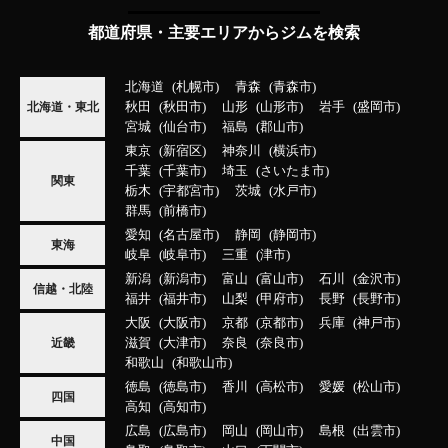
都道府県・主要エリアからジムを検索
北海道
札幌市
青森
青森市
秋田
秋田市
山形
山形市
岩手
盛岡市
北海道・東北
宮城
仙台市
福島
郡山市
東京
新宿区
神奈川
横浜市
千葉
千葉市
埼玉
さいたま市
関東
栃木
宇都宮市
茨城
水戸市
群馬
前橋市
愛知
名古屋市
静岡
静岡市
東海
岐阜
岐阜市
三重
津市
新潟
新潟市
富山
富山市
石川
金沢市
信越・北陸
福井
福井市
山梨
甲府市
長野
長野市
大阪
大阪市
京都
京都市
兵庫
神戸市
滋賀
大津市
奈良
奈良市
近畿
和歌山
和歌山市
徳島
徳島市
香川
高松市
愛媛
松山市
四国
高知
高知市
広島
広島市
岡山
岡山市
島根
出雲市
中国