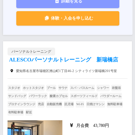
詳細を見る
体験・入会を申し込む
パーソナルトレーニング
ALESCOパーソナルトレーニング 新瑞橋店
愛知県名古屋市瑞穂区洲山町1丁目46-2 シティライツ新端橋201号室
スタジオ
ホットスタジオ
プール
サウナ
スパ・バスルーム
シャワー
岩盤浴
サンドバッグ
パワーラック
酸素カプセル
スポーツフィールド
パウダールーム
プロテインラウンジ
売店
自動販売機
託児場
Wi-Fi
日焼けマシン
無料駐車場
有料駐車場
駅近
月会費 43,780円