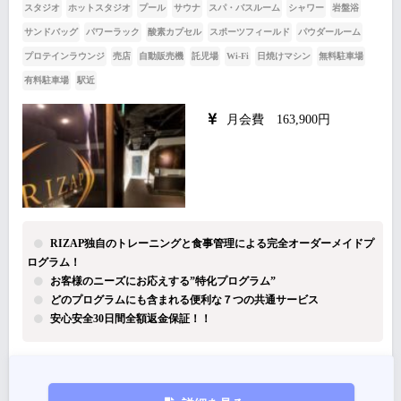
スタジオ
ホットスタジオ
プール
サウナ
スパ・バスルーム
シャワー
岩盤浴
サンドバッグ
パワーラック
酸素カプセル
スポーツフィールド
パウダールーム
プロテインラウンジ
売店
自動販売機
託児場
Wi-Fi
日焼けマシン
無料駐車場
有料駐車場
駅近
月会費 163,900円
RIZAP独自のトレーニングと食事管理による完全オーダーメイドプ
ログラム！
お客様のニーズにお応えする”特化プログラム”
どのプログラムにも含まれる便利な７つの共通サービス
安心安全30日間全額返金保証！！