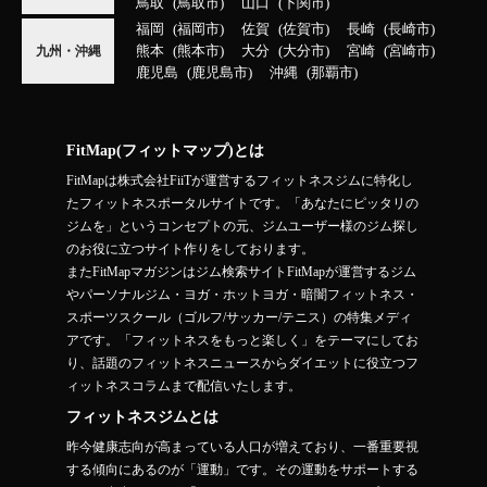
鳥取
鳥取市
山口
下関市
福岡
福岡市
佐賀
佐賀市
長崎
長崎市
熊本
熊本市
大分
大分市
宮崎
宮崎市
九州・沖縄
鹿児島
鹿児島市
沖縄
那覇市
FitMap(フィットマップ)とは
FitMapは株式会社FiiTが運営するフィットネスジムに特化し
たフィットネスポータルサイトです。「あなたにピッタリの
ジムを」というコンセプトの元、ジムユーザー様のジム探し
のお役に立つサイト作りをしております。
またFitMapマガジンはジム検索サイトFitMapが運営するジム
やパーソナルジム・ヨガ・ホットヨガ・暗闇フィットネス・
スポーツスクール（ゴルフ/サッカー/テニス）の特集メディ
アです。「フィットネスをもっと楽しく」をテーマにしてお
り、話題のフィットネスニュースからダイエットに役立つフ
ィットネスコラムまで配信いたします。
フィットネスジムとは
昨今健康志向が高まっている人口が増えており、一番重要視
する傾向にあるのが「運動」です。その運動をサポートする