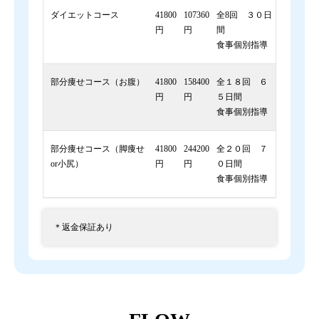
ダイエットコース
41800
107360
全8回 ３０日
円
円
間
食事個別指導
部分痩せコース（お腹）
41800
158400
全１８回 ６
円
円
５日間
食事個別指導
部分痩せコース（脚痩せ
41800
244200
全２０回 ７
or小尻）
円
円
０日間
食事個別指導
＊返金保証あり