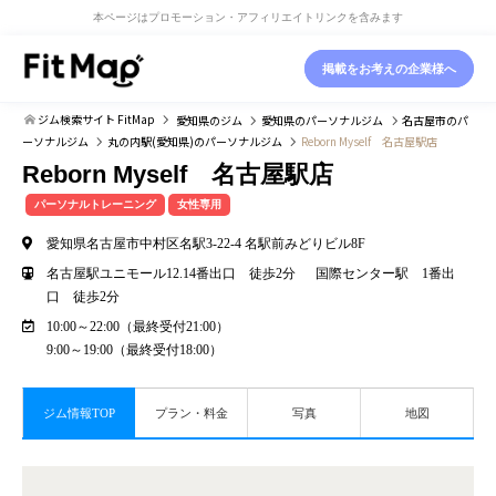
本ページはプロモーション・アフィリエイトリンクを含みます
掲載をお考えの企業様へ
ジム検索サイト FitMap
愛知県
のジム
愛知県
のパーソナルジム
名古屋市
のパ
ーソナルジム
丸の内駅(愛知県)
のパーソナルジム
Reborn Myself 名古屋駅店
Reborn Myself 名古屋駅店
パーソナルトレーニング
女性専用
愛知県名古屋市中村区名駅3-22-4 名駅前みどりビル8F
名古屋駅ユニモール12.14番出口 徒歩2分 国際センター駅 1番出
口 徒歩2分
10:00～22:00（最終受付21:00）
9:00～19:00（最終受付18:00）
ジム情報TOP
プラン・料金
写真
地図