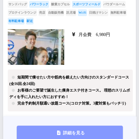
サンドバッグ
パワーラック
酸素カプセル
スポーツフィールド
パウダールーム
プロテインラウンジ
売店
自動販売機
託児場
Wi-Fi
日焼けマシン
無料駐車場
有料駐車場
駅近
月会費 6,980円
短期間で痩せたい方や筋肉を鍛えたい方向けのスタンダードコース
(全16回.全24回)
お客様のご要望で誕生した痩身エステ付きコース。 理想のスリムボ
ディを手に入れたい方におすすめ！
完全予約制月額通い放題コース(コロナ対策。3蜜対策もバッチリ)
詳細を見る