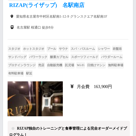
RIZAP(ライザップ) 名駅南店
愛知県名古屋市中村区名駅南1-12-9 グランスクエア名駅南1F
名古屋駅 桜通口 徒歩8分
スタジオ
ホットスタジオ
プール
サウナ
スパ・バスルーム
シャワー
岩盤浴
サンドバッグ
パワーラック
酸素カプセル
スポーツフィールド
パウダールーム
プロテインラウンジ
売店
自動販売機
託児場
Wi-Fi
日焼けマシン
無料駐車場
有料駐車場
駅近
月会費 163,900円
RIZAP独自のトレーニングと食事管理による完全オーダーメイドプ
ログラム！