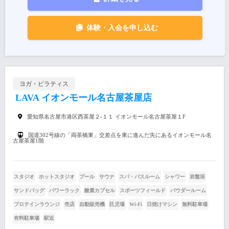
体験・入会を申し込む
ヨガ・ピラティス
LAVA イオンモール名古屋茶屋店
愛知県名古屋市港区西茶屋２-１１ イオンモール名古屋茶屋１F
国道302号線の「両茶橋東」交差点を東に進んだ先にあるイオンモール名
古屋茶屋1階
スタジオ
ホットスタジオ
プール
サウナ
スパ・バスルーム
シャワー
岩盤浴
サンドバッグ
パワーラック
酸素カプセル
スポーツフィールド
パウダールーム
プロテインラウンジ
売店
自動販売機
託児場
Wi-Fi
日焼けマシン
無料駐車場
有料駐車場
駅近