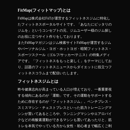
FitMap(フィットマップ)とは
FitMapは株式会社FiiTが運営するフィットネスジムに特化し
たフィットネスポータルサイトです。「あなたにピッタリの
ジムを」というコンセプトの元、ジムユーザー様のジム探し
のお役に立つサイト作りをしております。
またFitMapマガジンはジム検索サイトFitMapが運営するジム
やパーソナルジム・ヨガ・ホットヨガ・暗闇フィットネス・
スポーツスクール（ゴルフ/サッカー/テニス）の特集メディ
アです。「フィットネスをもっと楽しく」をテーマにしてお
り、話題のフィットネスニュースからダイエットに役立つフ
ィットネスコラムまで配信いたします。
フィットネスジムとは
昨今健康志向が高まっている人口が増えており、一番重要視
する傾向にあるのが「運動」です。その運動をサポートする
ために存在するのが「フィットネスジム」。ベンチプレス・
スミスマシン・チェストプレスといった筋力トレーニングマ
シンが置いてあるところや、ランニングマシンやエアロバイ
クなどの有酸素運動ができるマシンも置いてあったりと、筋
トレを本気でやっている方から女性・初心者まで幅広くご利