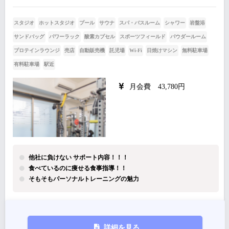
スタジオ
ホットスタジオ
プール
サウナ
スパ・バスルーム
シャワー
岩盤浴
サンドバッグ
パワーラック
酸素カプセル
スポーツフィールド
パウダールーム
プロテインラウンジ
売店
自動販売機
託児場
Wi-Fi
日焼けマシン
無料駐車場
有料駐車場
駅近
月会費 43,780円
他社に負けない サポート内容！！！
食べているのに痩せる食事指導！！
そもそもパーソナルトレーニングの魅力
詳細を見る