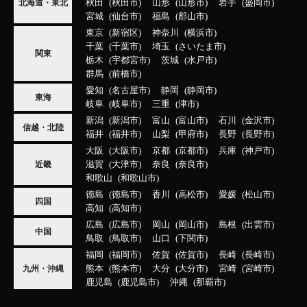
秋田
秋田市
山形
山形市
岩手
盛岡市
北海道・東北
宮城
仙台市
福島
郡山市
東京
新宿区
神奈川
横浜市
千葉
千葉市
埼玉
さいたま市
関東
栃木
宇都宮市
茨城
水戸市
群馬
前橋市
愛知
名古屋市
静岡
静岡市
東海
岐阜
岐阜市
三重
津市
新潟
新潟市
富山
富山市
石川
金沢市
信越・北陸
福井
福井市
山梨
甲府市
長野
長野市
大阪
大阪市
京都
京都市
兵庫
神戸市
滋賀
大津市
奈良
奈良市
近畿
和歌山
和歌山市
徳島
徳島市
香川
高松市
愛媛
松山市
四国
高知
高知市
広島
広島市
岡山
岡山市
島根
出雲市
中国
鳥取
鳥取市
山口
下関市
福岡
福岡市
佐賀
佐賀市
長崎
長崎市
熊本
熊本市
大分
大分市
宮崎
宮崎市
九州・沖縄
鹿児島
鹿児島市
沖縄
那覇市