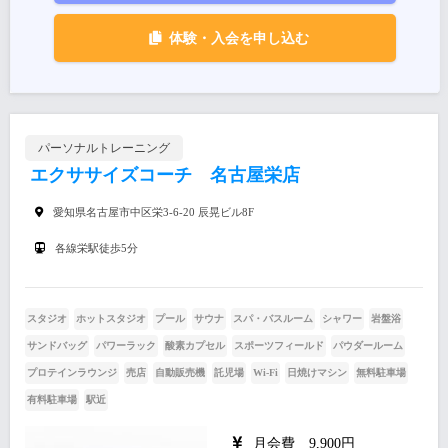
体験・入会を申し込む
パーソナルトレーニング
エクササイズコーチ 名古屋栄店
愛知県名古屋市中区栄3-6-20 辰晃ビル8F
各線栄駅徒歩5分
スタジオ
ホットスタジオ
プール
サウナ
スパ・バスルーム
シャワー
岩盤浴
サンドバッグ
パワーラック
酸素カプセル
スポーツフィールド
パウダールーム
プロテインラウンジ
売店
自動販売機
託児場
Wi-Fi
日焼けマシン
無料駐車場
有料駐車場
駅近
月会費 9,900円