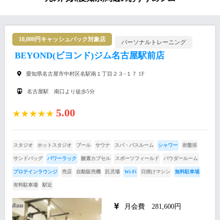
10,000円キャッシュバック対象店
パーソナルトレーニング
BEYOND(ビヨンド)ジム名古屋駅前店
愛知県名古屋市中村区名駅南１丁目２３−１７ 1F
名古屋駅 南口より徒歩5分
5.00
★★★★★
スタジオ
ホットスタジオ
プール
サウナ
スパ・バスルーム
シャワー
岩盤浴
サンドバッグ
パワーラック
酸素カプセル
スポーツフィールド
パウダールーム
プロテインラウンジ
売店
自動販売機
託児場
Wi-Fi
日焼けマシン
無料駐車場
有料駐車場
駅近
月会費 281,600円