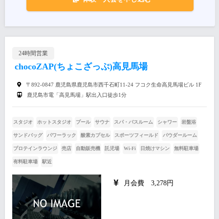
24時間営業
chocoZAP(ちょこざっぷ)高見馬場
〒892-0847 鹿児島県鹿児島市西千石町11-24 フコク生命高見馬場ビル 1F
鹿児島市電「高見馬場」駅出入口徒歩1分
スタジオ
ホットスタジオ
プール
サウナ
スパ・バスルーム
シャワー
岩盤浴
サンドバッグ
パワーラック
酸素カプセル
スポーツフィールド
パウダールーム
プロテインラウンジ
売店
自動販売機
託児場
Wi-Fi
日焼けマシン
無料駐車場
有料駐車場
駅近
月会費 3,278円