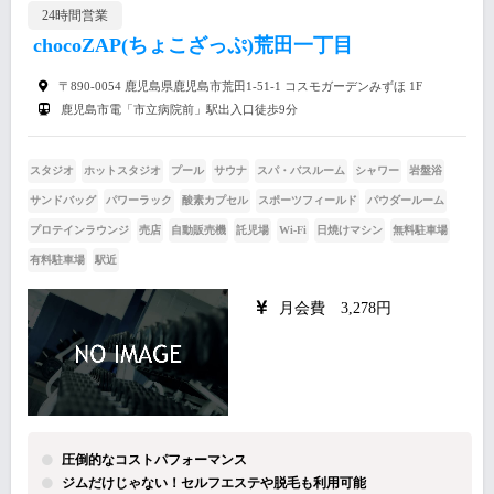
24時間営業
chocoZAP(ちょこざっぷ)荒田一丁目
〒890-0054 鹿児島県鹿児島市荒田1-51-1 コスモガーデンみずほ 1F
鹿児島市電「市立病院前」駅出入口徒歩9分
スタジオ
ホットスタジオ
プール
サウナ
スパ・バスルーム
シャワー
岩盤浴
サンドバッグ
パワーラック
酸素カプセル
スポーツフィールド
パウダールーム
プロテインラウンジ
売店
自動販売機
託児場
Wi-Fi
日焼けマシン
無料駐車場
有料駐車場
駅近
月会費 3,278円
圧倒的なコストパフォーマンス
ジムだけじゃない！セルフエステや脱毛も利用可能