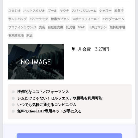
スタジオ
ホットスタジオ
プール
サウナ
スパ・バスルーム
シャワー
岩盤浴
サンドバッグ
パワーラック
酸素カプセル
スポーツフィールド
パウダールーム
プロテインラウンジ
売店
自動販売機
託児場
Wi-Fi
日焼けマシン
無料駐車場
有料駐車場
駅近
月会費 3,278円
圧倒的なコストパフォーマンス
ジムだけじゃない！セルフエステや脱毛も利用可能
いつでも気軽に通えるコンビニジム
無料でchocoZAP専用キットが手に入る