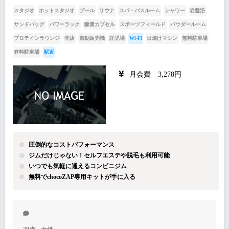
スタジオ
ホットスタジオ
プール
サウナ
スパ・バスルーム
シャワー
岩盤浴
サンドバッグ
パワーラック
酸素カプセル
スポーツフィールド
パウダールーム
プロテインラウンジ
売店
自動販売機
託児場
Wi-Fi
日焼けマシン
無料駐車場
有料駐車場
駅近
月会費 3,278円
圧倒的なコストパフォーマンス
ジムだけじゃない！セルフエステや脱毛も利用可能
いつでも気軽に通えるコンビニジム
無料でchocoZAP専用キットが手に入る