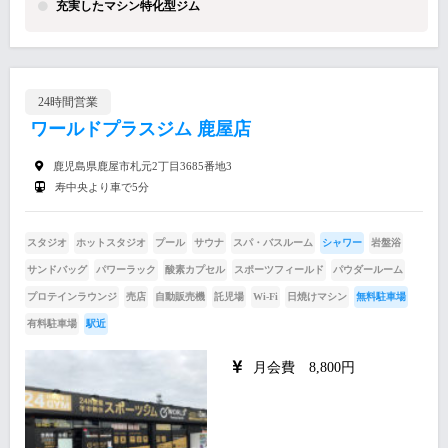
充実したマシン特化型ジム
24時間営業
ワールドプラスジム 鹿屋店
鹿児島県鹿屋市札元2丁目3685番地3
寿中央より車で5分
スタジオ
ホットスタジオ
プール
サウナ
スパ・バスルーム
シャワー
岩盤浴
サンドバッグ
パワーラック
酸素カプセル
スポーツフィールド
パウダールーム
プロテインラウンジ
売店
自動販売機
託児場
Wi-Fi
日焼けマシン
無料駐車場
有料駐車場
駅近
月会費 8,800円