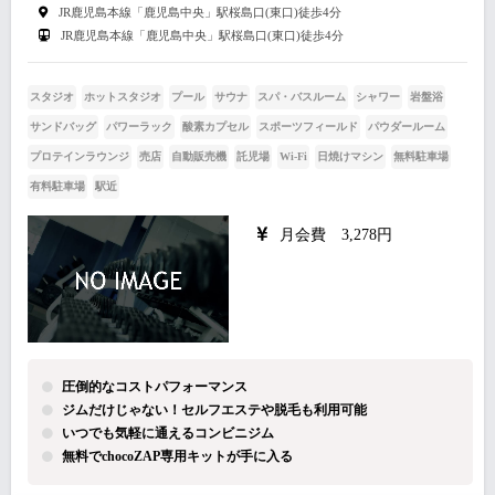
JR鹿児島本線「鹿児島中央」駅桜島口(東口)徒歩4分
JR鹿児島本線「鹿児島中央」駅桜島口(東口)徒歩4分
スタジオ
ホットスタジオ
プール
サウナ
スパ・バスルーム
シャワー
岩盤浴
サンドバッグ
パワーラック
酸素カプセル
スポーツフィールド
パウダールーム
プロテインラウンジ
売店
自動販売機
託児場
Wi-Fi
日焼けマシン
無料駐車場
有料駐車場
駅近
月会費 3,278円
圧倒的なコストパフォーマンス
ジムだけじゃない！セルフエステや脱毛も利用可能
いつでも気軽に通えるコンビニジム
無料でchocoZAP専用キットが手に入る