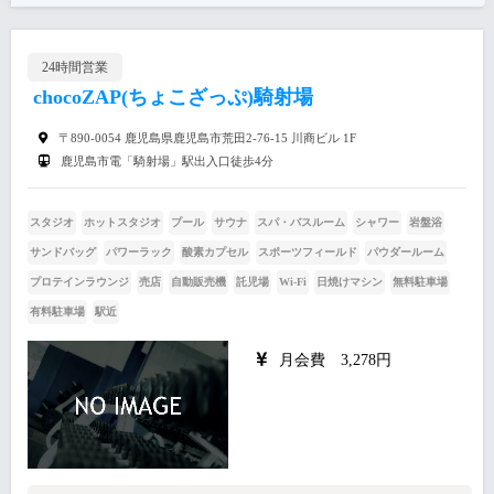
24時間営業
chocoZAP(ちょこざっぷ)騎射場
〒890-0054 鹿児島県鹿児島市荒田2-76-15 川商ビル 1F
鹿児島市電「騎射場」駅出入口徒歩4分
スタジオ
ホットスタジオ
プール
サウナ
スパ・バスルーム
シャワー
岩盤浴
サンドバッグ
パワーラック
酸素カプセル
スポーツフィールド
パウダールーム
プロテインラウンジ
売店
自動販売機
託児場
Wi-Fi
日焼けマシン
無料駐車場
有料駐車場
駅近
月会費 3,278円