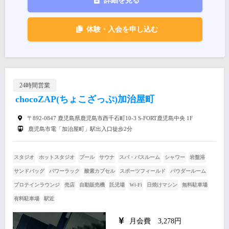
詳細を見る
体験・入会を申し込む
24時間営業
chocoZAP(ちょこざっぷ)加治屋町
〒892-0847 鹿児島県鹿児島市西千石町10-3 S-FORT鹿児島中央 1F
鹿児島市電「加治屋町」駅出入口徒歩2分
スタジオ
ホットスタジオ
プール
サウナ
スパ・バスルーム
シャワー
岩盤浴
サンドバッグ
パワーラック
酸素カプセル
スポーツフィールド
パウダールーム
プロテインラウンジ
売店
自動販売機
託児場
Wi-Fi
日焼けマシン
無料駐車場
有料駐車場
駅近
月会費 3,278円