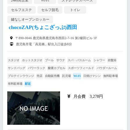
24時間営業
Wi-Fi
ストレッチスペース
セルフエステ
セルフ脱毛
トイレ
鍵なしオープンロッカー
chocoZAP(ちょこざっぷ)西田
〒890-0046 鹿児島県鹿児島市西田2-7-16 第2榎田ビル 1F
鹿児島市電「高見橋」駅出入口徒歩8分
スタジオ
ホットスタジオ
プール
サウナ
スパ・バスルーム
シャワー
岩盤浴
サンドバッグ
パワーラック
酸素カプセル
スポーツフィールド
パウダールーム
プロテインラウンジ
売店
自動販売機
託児場
Wi-Fi
日焼けマシン
無料駐車場
有料駐車場
駅近
月会費 3,278円