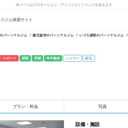
本ページはプロモーション・アフィリエイトリンクを含みます
ネスジム検索サイト
のパーソナルジム
鹿児島市
のパーソナルジム
いづろ通駅
のパーソナルジム
・スポーツ
深夜
早朝
年中無休
シャワー
駅近
プラン・料金
写真
設備・施設