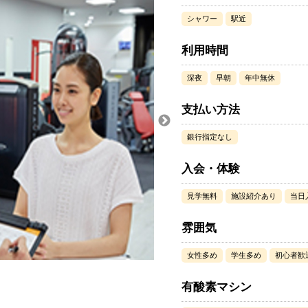
シャワー
駅近
利用時間
深夜
早朝
年中無休
支払い方法
銀行指定なし
入会・体験
見学無料
施設紹介あり
当日
雰囲気
女性多め
学生多め
初心者歓
有酸素マシン