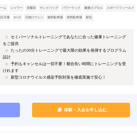
ルーム
シャワー
岩盤浴
サンドバッグ
パワーラック
酸素カプセル
スポーツフィールド
託児場
Wi-Fi
日焼けマシン
無料駐車場
有料駐車場
駅近
セミパーソナルトレーニングであなたに合った健康トレーニング
をご提供
たったの30分トレーニングで最大限の効果を発揮するプログラム
設計
予約もキャンセルは一切不要！都合良い時間にトレーニングを受
けれます
新型コロナウイルス感染予防対策を徹底実施で安心！
体験・入会を申し込む