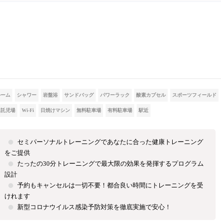
ルーム
シャワー
岩盤浴
サンドバッグ
パワーラック
酸素カプセル
スポーツフィールド
託児場
Wi-Fi
日焼けマシン
無料駐車場
有料駐車場
駅近
セミパーソナルトレーニングであなたに合った健康トレーニング
をご提供
たったの30分トレーニングで最大限の効果を発揮するプログラム
設計
予約もキャンセルは一切不要！都合良い時間にトレーニングを受
けれます
新型コロナウイルス感染予防対策を徹底実施で安心！