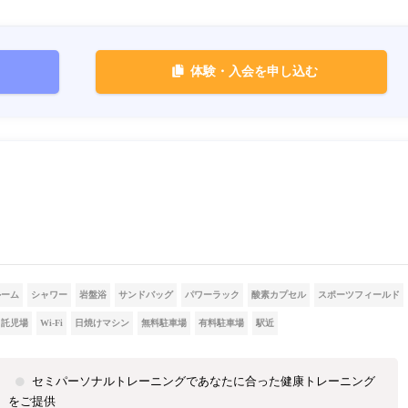
体験・入会を申し込む
ルーム
シャワー
岩盤浴
サンドバッグ
パワーラック
酸素カプセル
スポーツフィールド
託児場
Wi-Fi
日焼けマシン
無料駐車場
有料駐車場
駅近
セミパーソナルトレーニングであなたに合った健康トレーニング
をご提供