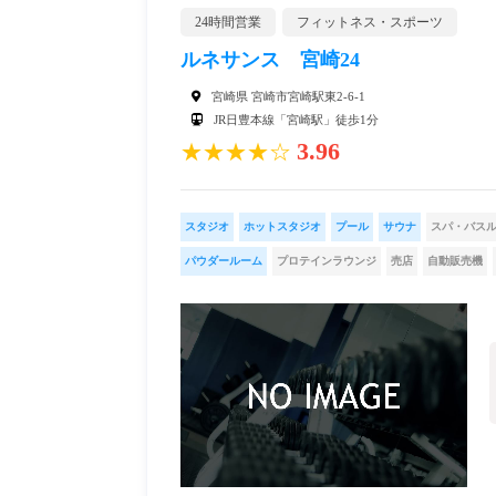
24時間営業
フィットネス・スポーツ
ルネサンス 宮崎24
宮崎県 宮崎市宮崎駅東2-6-1
JR日豊本線「宮崎駅」徒歩1分
3.96
★★★★☆
スタジオ
ホットスタジオ
プール
サウナ
スパ・バス
パウダールーム
プロテインラウンジ
売店
自動販売機