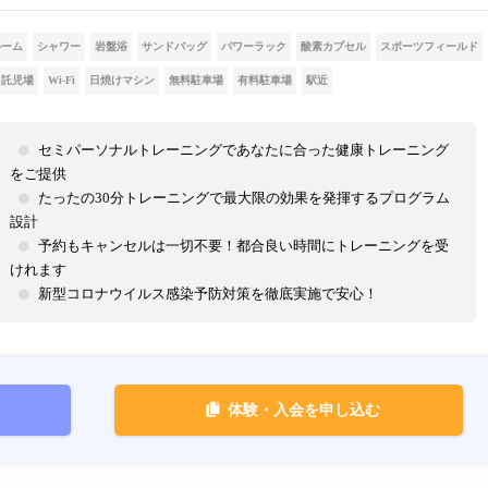
ルーム
シャワー
岩盤浴
サンドバッグ
パワーラック
酸素カプセル
スポーツフィールド
託児場
Wi-Fi
日焼けマシン
無料駐車場
有料駐車場
駅近
セミパーソナルトレーニングであなたに合った健康トレーニング
をご提供
たったの30分トレーニングで最大限の効果を発揮するプログラム
設計
予約もキャンセルは一切不要！都合良い時間にトレーニングを受
けれます
新型コロナウイルス感染予防対策を徹底実施で安心！
体験・入会を申し込む