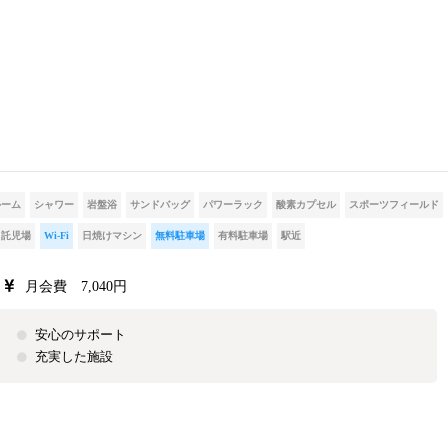
ルーム
シャワー
岩盤浴
サンドバッグ
パワーラック
酸素カプセル
スポーツフィールド
託児場
Wi-Fi
日焼けマシン
無料駐車場
有料駐車場
駅近
月会費 7,040円
安心のサポート
充実した施設