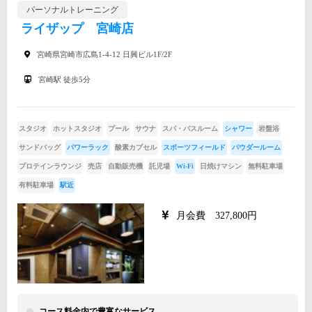
パーソナルトレーニング
ライザップ 宮崎店
宮崎県宮崎市広島1-4-12 日興ビル1F/2F
宮崎駅 徒歩5分
スタジオ
ホットスタジオ
プール
サウナ
スパ・バスルーム
シャワー
岩盤浴
サンドバッグ
パワーラック
酸素カプセル
スポーツフィールド
パウダールーム
プロテインラウンジ
売店
自動販売機
託児場
Wi-Fi
日焼けマシン
無料駐車場
有料駐車場
駅近
月会費 327,800円
コース料金内で豊富なサービス