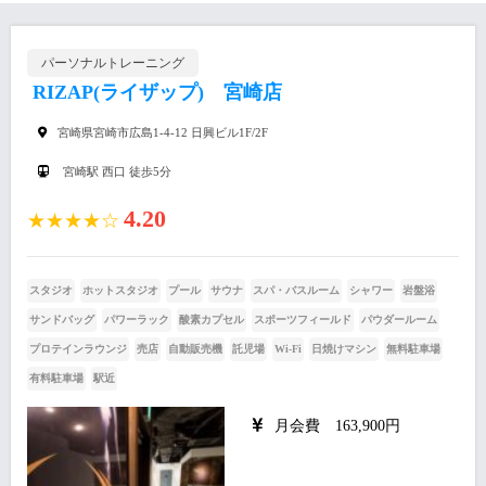
パーソナルトレーニング
RIZAP(ライザップ) 宮崎店
宮崎県宮崎市広島1-4-12 日興ビル1F/2F
宮崎駅 西口 徒歩5分
4.20
★★★★☆
スタジオ
ホットスタジオ
プール
サウナ
スパ・バスルーム
シャワー
岩盤浴
サンドバッグ
パワーラック
酸素カプセル
スポーツフィールド
パウダールーム
プロテインラウンジ
売店
自動販売機
託児場
Wi-Fi
日焼けマシン
無料駐車場
有料駐車場
駅近
月会費 163,900円