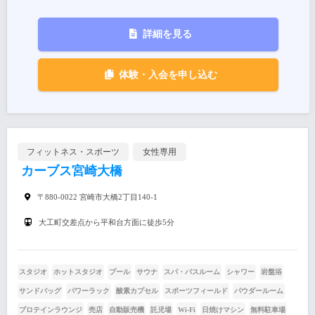
詳細を見る
体験・入会を申し込む
フィットネス・スポーツ
女性専用
カーブス宮崎大橋
〒880-0022 宮崎市大橋2丁目140-1
大工町交差点から平和台方面に徒歩5分
スタジオ
ホットスタジオ
プール
サウナ
スパ・バスルーム
シャワー
岩盤浴
サンドバッグ
パワーラック
酸素カプセル
スポーツフィールド
パウダールーム
プロテインラウンジ
売店
自動販売機
託児場
Wi-Fi
日焼けマシン
無料駐車場