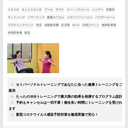
スタジオ
ホットスタジオ
プール
サウナ
スパ・バスルーム
シャワー
岩盤浴
サンドバッグ
パワーラック
酸素カプセル
スポーツフィールド
パウダールーム
プロテインラウンジ
売店
自動販売機
託児場
Wi-Fi
日焼けマシン
無料駐車場
有料駐車場
駅近
セミパーソナルトレーニングであなたに合った健康トレーニングをご
提供
たったの30分トレーニングで最大限の効果を発揮するプログラム設計
予約もキャンセルは一切不要！都合良い時間にトレーニングを受けれ
ます
新型コロナウイルス感染予防対策を徹底実施で安心！