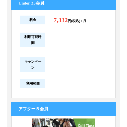
Under 35会員
7,332
料金
円(税込) / 月
利用可能時
間
キャンペー
ン
利用範囲
アフター５会員