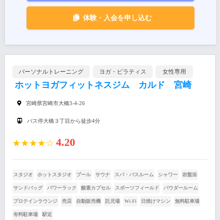
体験・入会を申し込む
パーソナルトレーニング
ヨガ・ピラティス
女性専用
ホットヨガフィットネスジム カルド 宮崎
宮崎県宮崎市大橋3-4-26
バス停大橋３丁目から徒歩4分
4.20
★★★★☆
スタジオ
ホットスタジオ
プール
サウナ
スパ・バスルーム
シャワー
岩盤浴
サンドバッグ
パワーラック
酸素カプセル
スポーツフィールド
パウダールーム
プロテインラウンジ
売店
自動販売機
託児場
Wi-Fi
日焼けマシン
無料駐車場
有料駐車場
駅近