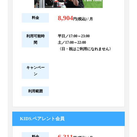
8,904
料金
円(税込) / 月
利用可能時
平日／17:00～23:00
間
土／17:00～22:00
〈日・祝はご利用になれません〉
キャンペー
ン
利用範囲
KIDS.ペアレント会員
6,311
料金