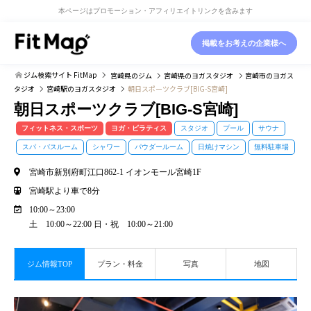
本ページはプロモーション・アフィリエイトリンクを含みます
掲載をお考えの企業様へ
ジム検索サイト FitMap
宮崎県
のジム
宮崎県
のヨガスタジオ
宮崎市
のヨガス
タジオ
宮崎駅
のヨガスタジオ
朝日スポーツクラブ[BIG-S宮崎]
朝日スポーツクラブ[BIG-S宮崎]
フィットネス・スポーツ
ヨガ・ピラティス
スタジオ
プール
サウナ
スパ・バスルーム
シャワー
パウダールーム
日焼けマシン
無料駐車場
宮崎市新別府町江口862-1 イオンモール宮崎1F
宮崎駅より車で8分
10:00～23:00
土 10:00～22:00 日・祝 10:00～21:00
ジム情報TOP
プラン・料金
写真
地図