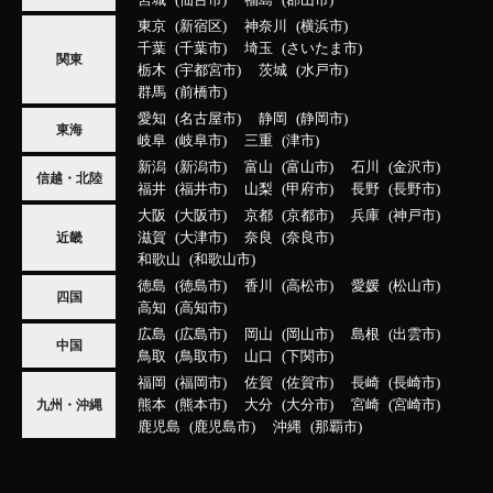
宮城
仙台市
福島
郡山市
東京
新宿区
神奈川
横浜市
千葉
千葉市
埼玉
さいたま市
関東
栃木
宇都宮市
茨城
水戸市
群馬
前橋市
愛知
名古屋市
静岡
静岡市
東海
岐阜
岐阜市
三重
津市
新潟
新潟市
富山
富山市
石川
金沢市
信越・北陸
福井
福井市
山梨
甲府市
長野
長野市
大阪
大阪市
京都
京都市
兵庫
神戸市
滋賀
大津市
奈良
奈良市
近畿
和歌山
和歌山市
徳島
徳島市
香川
高松市
愛媛
松山市
四国
高知
高知市
広島
広島市
岡山
岡山市
島根
出雲市
中国
鳥取
鳥取市
山口
下関市
福岡
福岡市
佐賀
佐賀市
長崎
長崎市
熊本
熊本市
大分
大分市
宮崎
宮崎市
九州・沖縄
鹿児島
鹿児島市
沖縄
那覇市