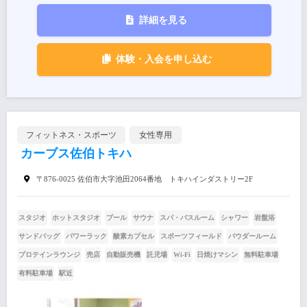
詳細を見る
体験・入会を申し込む
フィットネス・スポーツ
女性専用
カーブス佐伯トキハ
〒876-0025 佐伯市大字池田2064番地 トキハインダストリー2F
スタジオ
ホットスタジオ
プール
サウナ
スパ・バスルーム
シャワー
岩盤浴
サンドバッグ
パワーラック
酸素カプセル
スポーツフィールド
パウダールーム
プロテインラウンジ
売店
自動販売機
託児場
Wi-Fi
日焼けマシン
無料駐車場
有料駐車場
駅近