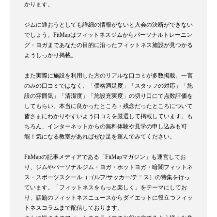
かります。
ジムに通おうとしても詳細の情報がないと入会の決断ができない
でしょう。FitMapはフィットネスジムからパーソナルトレーニン
グ・ヨガまであなたの目的に沿ったフィットネス施設が見つかる
ようしっかり掲載。
また実際に施設を利用した方のリアルな口コミが多数掲載。一言
のみの口コミではなく、「価格満足度」「スタッフの対応」「施
設の雰囲気」「清潔度」「施設充実度」の切り口にて点数評価を
してもらい、本当に良かったところ・残念だったところについて
皆さまにわかりやすいよう口コミを厳選して掲載しています。も
ちろん、インターネットからの無料体験や見学の申し込みも可
能！気になる教室があればぜひ足を運んでみてください。
FitMapの記事メディアである「FitMapマガジン」も運営してお
り、ジムやパーソナルジム・ヨガ・ホットヨガ・暗闇フィットネ
ス・スポーツスクール（ゴルフ/サッカー/テニス）の特集を行っ
ています。「フィットネスをもっと楽しく」をテーマにしてお
り、話題のフィットネスニュースからダイエットに役立つフィッ
トネスコラムまで配信しております。