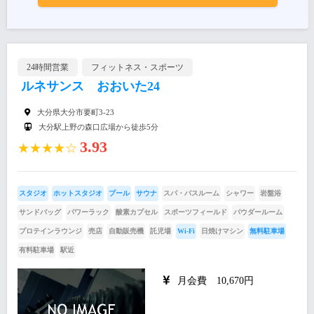
24時間営業
フィットネス・スポーツ
ルネサンス おおいた24
大分県大分市要町3-23
大分駅上野の森口広場から徒歩5分
3.93
★★★★☆
スタジオ
ホットスタジオ
プール
サウナ
スパ・バスルーム
シャワー
岩盤浴
サンドバッグ
パワーラック
酸素カプセル
スポーツフィールド
パウダールーム
プロテインラウンジ
売店
自動販売機
託児場
Wi-Fi
日焼けマシン
無料駐車場
有料駐車場
駅近
月会費 10,670円