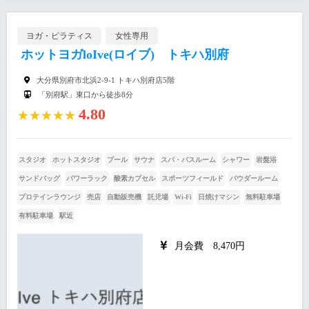
ヨガ・ピラティス
女性専用
ホットヨガloIve(ロイブ) トキハ別府
大分県別府市北浜2-9-1 トキハ別府店5階
「別府駅」東口から徒歩8分
4.80
★★★★★
スタジオ
ホットスタジオ
プール
サウナ
スパ・バスルーム
シャワー
岩盤浴
サンドバッグ
パワーラック
酸素カプセル
スポーツフィールド
パウダールーム
プロテインラウンジ
売店
自動販売機
託児場
Wi-Fi
日焼けマシン
無料駐車場
有料駐車場
駅近
月会費 8,470円