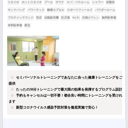
スタジオ
ホットスタジオ
プール
サウナ
スパ・バスルーム
シャワー
岩盤浴
サンドバッグ
パワーラック
酸素カプセル
スポーツフィールド
パウダールーム
プロテインラウンジ
売店
自動販売機
託児場
Wi-Fi
日焼けマシン
無料駐車場
有料駐車場
駅近
セミパーソナルトレーニングであなたに合った健康トレーニングをご
提供
たったの30分トレーニングで最大限の効果を発揮するプログラム設計
予約もキャンセルは一切不要！都合良い時間にトレーニングを受けれ
ます
新型コロナウイルス感染予防対策を徹底実施で安心！