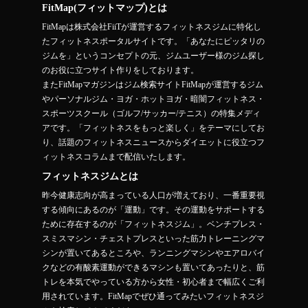
FitMap(フィットマップ)とは
FitMapは株式会社FiiTが運営するフィットネスジムに特化し
たフィットネスポータルサイトです。「あなたにピッタリの
ジムを」というコンセプトの元、ジムユーザー様のジム探し
のお役に立つサイト作りをしております。
またFitMapマガジンはジム検索サイトFitMapが運営するジム
やパーソナルジム・ヨガ・ホットヨガ・暗闇フィットネス・
スポーツスクール（ゴルフ/サッカー/テニス）の特集メディ
アです。「フィットネスをもっと楽しく」をテーマにしてお
り、話題のフィットネスニュースからダイエットに役立つフ
ィットネスコラムまで配信いたします。
フィットネスジムとは
昨今健康志向が高まっている人口が増えており、一番重要視
する傾向にあるのが「運動」です。その運動をサポートする
ために存在するのが「フィットネスジム」。ベンチプレス・
スミスマシン・チェストプレスといった筋力トレーニングマ
シンが置いてあるところや、ランニングマシンやエアロバイ
クなどの有酸素運動ができるマシンも置いてあったりと、筋
トレを本気でやっている方から女性・初心者まで幅広くご利
用されています。FitMapでぜひ通ってみたいフィットネスジ