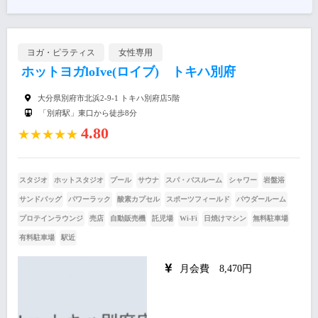
ヨガ・ピラティス
女性専用
ホットヨガloIve(ロイブ) トキハ別府
大分県別府市北浜2-9-1 トキハ別府店5階
「別府駅」東口から徒歩8分
4.80
★★★★★
スタジオ
ホットスタジオ
プール
サウナ
スパ・バスルーム
シャワー
岩盤浴
サンドバッグ
パワーラック
酸素カプセル
スポーツフィールド
パウダールーム
プロテインラウンジ
売店
自動販売機
託児場
Wi-Fi
日焼けマシン
無料駐車場
有料駐車場
駅近
月会費 8,470円