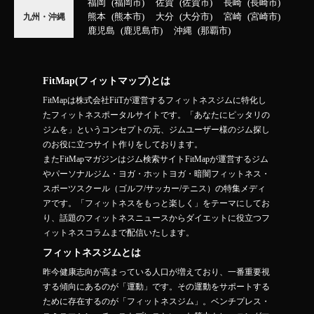
福岡
福岡市
佐賀
佐賀市
長崎
長崎市
熊本
熊本市
大分
大分市
宮崎
宮崎市
九州・沖縄
鹿児島
鹿児島市
沖縄
那覇市
FitMap(フィットマップ)とは
FitMapは株式会社FiiTが運営するフィットネスジムに特化し
たフィットネスポータルサイトです。「あなたにピッタリの
ジムを」というコンセプトの元、ジムユーザー様のジム探し
のお役に立つサイト作りをしております。
またFitMapマガジンはジム検索サイトFitMapが運営するジム
やパーソナルジム・ヨガ・ホットヨガ・暗闇フィットネス・
スポーツスクール（ゴルフ/サッカー/テニス）の特集メディ
アです。「フィットネスをもっと楽しく」をテーマにしてお
り、話題のフィットネスニュースからダイエットに役立つフ
ィットネスコラムまで配信いたします。
フィットネスジムとは
昨今健康志向が高まっている人口が増えており、一番重要視
する傾向にあるのが「運動」です。その運動をサポートする
ために存在するのが「フィットネスジム」。ベンチプレス・