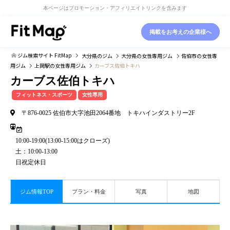
本ページはプロモーション・アフィリエイトリンクを含みます
掲載をお考えの企業様へ
ジム検索サイト FitMap
大分県
のジム
大分県
の女性専用ジム
佐伯市
の女性専
用ジム
上岡駅
の女性専用ジム
カーブス佐伯トキハ
カーブス佐伯トキハ
フィットネス・スポーツ
女性専用
〒876-0025 佐伯市大字池田2064番地 トキハインダストリー2F
10:00-19:00(13:00-15:00はクローズ)
土：10:00-13:00
日祝定休日
ジム情報TOP
プラン・料金
写真
地図