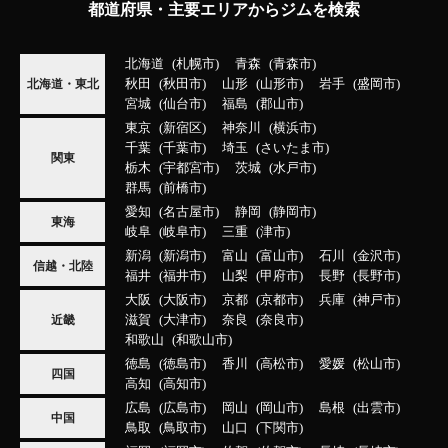
都道府県・主要エリアからジムを検索
北海道
札幌市
青森
青森市
秋田
秋田市
山形
山形市
岩手
盛岡市
北海道・東北
宮城
仙台市
福島
郡山市
東京
新宿区
神奈川
横浜市
千葉
千葉市
埼玉
さいたま市
関東
栃木
宇都宮市
茨城
水戸市
群馬
前橋市
愛知
名古屋市
静岡
静岡市
東海
岐阜
岐阜市
三重
津市
新潟
新潟市
富山
富山市
石川
金沢市
信越・北陸
福井
福井市
山梨
甲府市
長野
長野市
大阪
大阪市
京都
京都市
兵庫
神戸市
滋賀
大津市
奈良
奈良市
近畿
和歌山
和歌山市
徳島
徳島市
香川
高松市
愛媛
松山市
四国
高知
高知市
広島
広島市
岡山
岡山市
島根
出雲市
中国
鳥取
鳥取市
山口
下関市