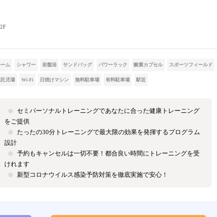
2F
ルーム
シャワー
岩盤浴
サンドバッグ
パワーラック
酸素カプセル
スポーツフィールド
託児場
Wi-Fi
日焼けマシン
無料駐車場
有料駐車場
駅近
セミパーソナルトレーニングであなたに合った健康トレーニング
をご提供
たったの30分トレーニングで最大限の効果を発揮するプログラム
設計
予約もキャンセルは一切不要！都合良い時間にトレーニングを受
けれます
新型コロナウイルス感染予防対策を徹底実施で安心！