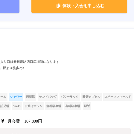
体験・入会を申し込む
※ビル入り口は春日部駅西口広場側になります
」駅より徒歩2分
ルーム
シャワー
岩盤浴
サンドバッグ
パワーラック
酸素カプセル
スポーツフィールド
託児場
Wi-Fi
日焼けマシン
無料駐車場
有料駐車場
駅近
月会費 107,800円