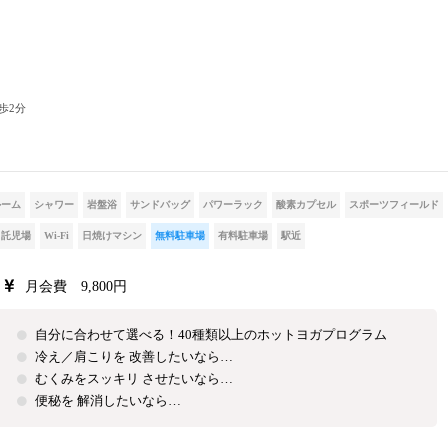
歩2分
ルーム
シャワー
岩盤浴
サンドバッグ
パワーラック
酸素カプセル
スポーツフィールド
託児場
Wi-Fi
日焼けマシン
無料駐車場
有料駐車場
駅近
月会費 9,800円
自分に合わせて選べる！40種類以上のホットヨガプログラム
冷え／肩こりを 改善したいなら…
むくみをスッキリ させたいなら…
便秘を 解消したいなら…