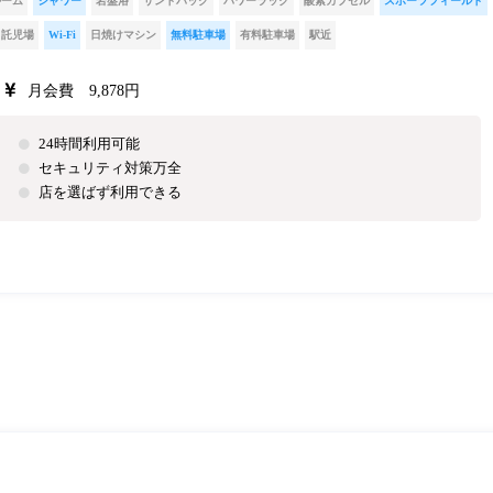
ルーム
シャワー
岩盤浴
サンドバッグ
パワーラック
酸素カプセル
スポーツフィールド
託児場
Wi-Fi
日焼けマシン
無料駐車場
有料駐車場
駅近
月会費 9,878円
24時間利用可能
セキュリティ対策万全
店を選ばず利用できる