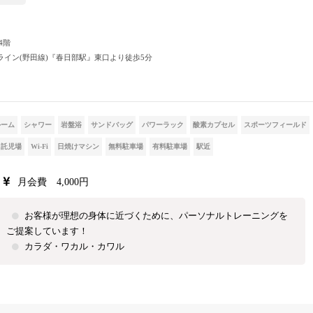
4階
ライン(野田線)『春日部駅』東口より徒歩5分
ルーム
シャワー
岩盤浴
サンドバッグ
パワーラック
酸素カプセル
スポーツフィールド
託児場
Wi-Fi
日焼けマシン
無料駐車場
有料駐車場
駅近
月会費 4,000円
お客様が理想の身体に近づくために、パーソナルトレーニングを
ご提案しています！
カラダ・ワカル・カワル