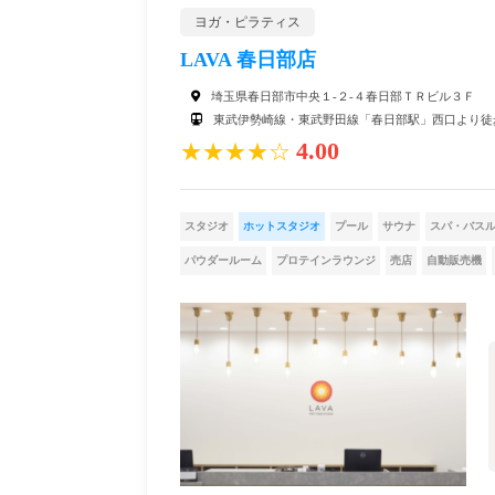
ヨガ・ピラティス
LAVA 春日部店
埼玉県春日部市中央１-２-４春日部ＴＲビル３Ｆ
東武伊勢崎線・東武野田線「春日部駅」西口より徒
4.00
★★★★☆
スタジオ
ホットスタジオ
プール
サウナ
スパ・バス
パウダールーム
プロテインラウンジ
売店
自動販売機