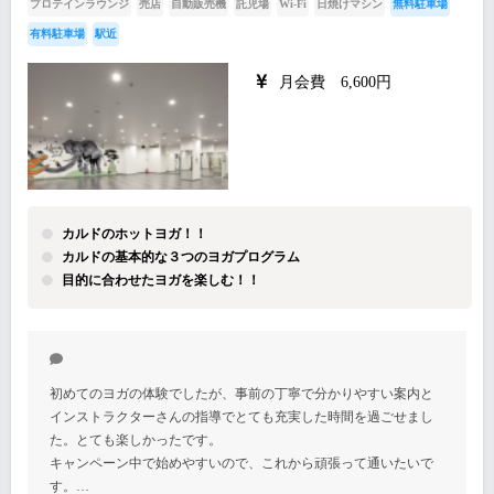
プロテインラウンジ
売店
自動販売機
託児場
Wi-Fi
日焼けマシン
無料駐車場
有料駐車場
駅近
月会費 6,600円
カルドのホットヨガ！！
カルドの基本的な３つのヨガプログラム
目的に合わせたヨガを楽しむ！！
初めてのヨガの体験でしたが、事前の丁寧で分かりやすい案内と
インストラクターさんの指導でとても充実した時間を過ごせまし
た。とても楽しかったです。
キャンペーン中で始めやすいので、これから頑張って通いたいで
す。…