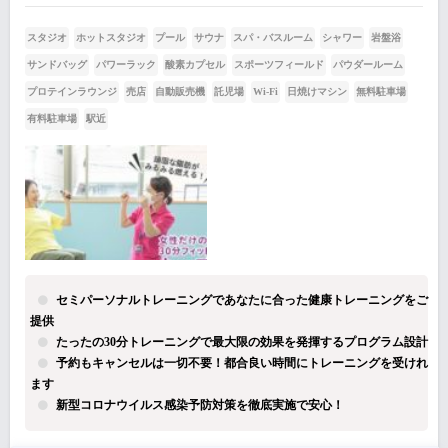
スタジオ
ホットスタジオ
プール
サウナ
スパ・バスルーム
シャワー
岩盤浴
サンドバッグ
パワーラック
酸素カプセル
スポーツフィールド
パウダールーム
プロテインラウンジ
売店
自動販売機
託児場
Wi-Fi
日焼けマシン
無料駐車場
有料駐車場
駅近
セミパーソナルトレーニングであなたに合った健康トレーニングをご
提供
たったの30分トレーニングで最大限の効果を発揮するプログラム設計
予約もキャンセルは一切不要！都合良い時間にトレーニングを受けれ
ます
新型コロナウイルス感染予防対策を徹底実施で安心！