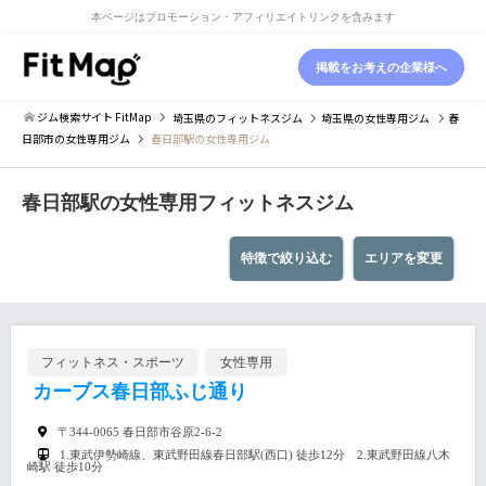
本ページはプロモーション・アフィリエイトリンクを含みます
掲載をお考えの企業様へ
ジム検索サイト FitMap
埼玉県
のフィットネスジム
埼玉県
の女性専用ジム
春
日部市
の女性専用ジム
春日部駅の女性専用ジム
春日部駅の女性専用フィットネスジム
特徴で絞り込む
エリアを変更
フィットネス・スポーツ
女性専用
カーブス春日部ふじ通り
〒344-0065 春日部市谷原2-6-2
1.東武伊勢崎線、東武野田線春日部駅(西口) 徒歩12分 2.東武野田線八木
崎駅 徒歩10分