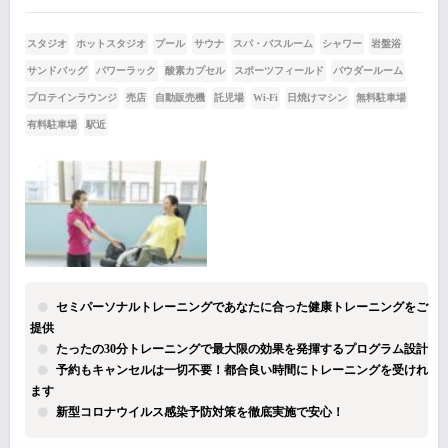
スタジオ
ホットスタジオ
プール
サウナ
スパ・バスルーム
シャワー
岩盤浴
サンドバッグ
パワーラック
酸素カプセル
スポーツフィールド
パウダールーム
プロテインラウンジ
売店
自動販売機
託児場
Wi-Fi
日焼けマシン
無料駐車場
有料駐車場
駅近
セミパーソナルトレーニングであなたに合った健康トレーニングをご
提供
たったの30分トレーニングで最大限の効果を発揮するプログラム設計
予約もキャンセルは一切不要！都合良い時間にトレーニングを受けれ
ます
新型コロナウイルス感染予防対策を徹底実施で安心！