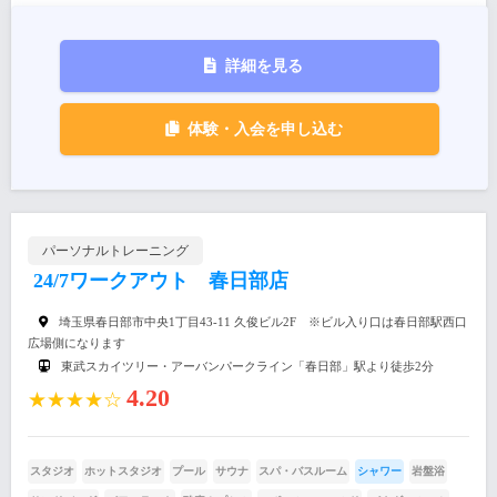
詳細を見る
体験・入会を申し込む
パーソナルトレーニング
24/7ワークアウト 春日部店
埼玉県春日部市中央1丁目43-11 久俊ビル2F ※ビル入り口は春日部駅西口
広場側になります
東武スカイツリー・アーバンパークライン「春日部」駅より徒歩2分
4.20
★★★★☆
スタジオ
ホットスタジオ
プール
サウナ
スパ・バスルーム
シャワー
岩盤浴