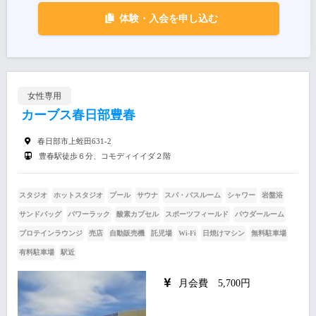
体験・入会を申し込む
女性専用
カーブス春日部豊春
春日部市上蛭田631-2
豊春駅徒歩６分、コモディイイダ２階
スタジオ
ホットスタジオ
プール
サウナ
スパ・バスルーム
シャワー
岩盤浴
サンドバッグ
パワーラック
酸素カプセル
スポーツフィールド
パウダールーム
プロテインラウンジ
売店
自動販売機
託児場
Wi-Fi
日焼けマシン
無料駐車場
有料駐車場
駅近
月会費 5,700円