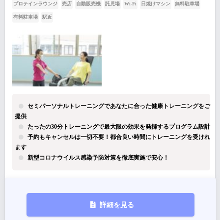
プロテインラウンジ
売店
自動販売機
託児場
Wi-Fi
日焼けマシン
無料駐車場
有料駐車場
駅近
セミパーソナルトレーニングであなたに合った健康トレーニングをご
提供
たったの30分トレーニングで最大限の効果を発揮するプログラム設計
予約もキャンセルは一切不要！都合良い時間にトレーニングを受けれ
ます
新型コロナウイルス感染予防対策を徹底実施で安心！
詳細を見る