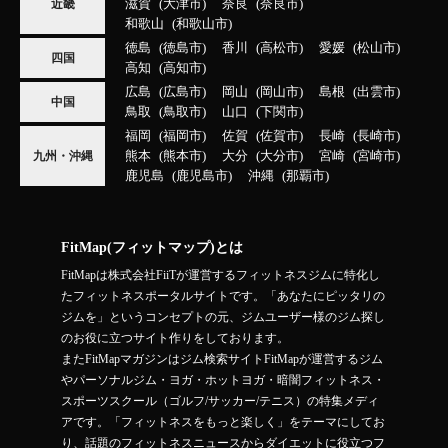
滋賀
大津市
奈良
奈良市
近畿
和歌山
和歌山市
徳島
徳島市
香川
高松市
愛媛
松山市
四国
高知
高知市
広島
広島市
岡山
岡山市
島根
出雲市
中国
鳥取
鳥取市
山口
下関市
福岡
福岡市
佐賀
佐賀市
長崎
長崎市
熊本
熊本市
大分
大分市
宮崎
宮崎市
九州・沖縄
鹿児島
鹿児島市
沖縄
那覇市
FitMap(フィットマップ)とは
FitMapは株式会社FiiTが運営するフィットネスジムに特化し
たフィットネスポータルサイトです。「あなたにピッタリの
ジムを」というコンセプトの元、ジムユーザー様のジム探し
のお役に立つサイト作りをしております。
またFitMapマガジンはジム検索サイトFitMapが運営するジム
やパーソナルジム・ヨガ・ホットヨガ・暗闇フィットネス・
スポーツスクール（ゴルフ/サッカー/テニス）の特集メディ
アです。「フィットネスをもっと楽しく」をテーマにしてお
り、話題のフィットネスニュースからダイエットに役立つフ