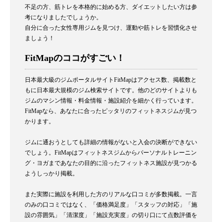
不足の方、筋トレを本格的に始める方、ダイエットしたい方は参
考になりましたでしょうか。
自分に合った女性専用ジムを見つけ、運動や筋トレを習慣化させ
ましょう！
FitMapのココがすごい！
日本最大級のジムポータルサイトFitMapはアクセス数、掲載数と
もに日本最大規模のジム検索サイトです。他のどのサイトよりも
ジムのマシン情報・料金情報・施設紹介を細かく行っています。
FitMapなら、あなたに合ったピッタリのフィットネスジムが見つ
かります。
ジムに通おうとしても詳細の情報がないと入会の決断ができない
でしょう。FitMapはフィットネスジムからパーソナルトレーニン
グ・ヨガまであなたの目的に沿ったフィットネス施設が見つかる
ようしっかり掲載。
また実際に施設を利用した方のリアルな口コミが多数掲載。一言
のみの口コミではなく、「価格満足度」「スタッフの対応」「施
設の雰囲気」「清潔度」「施設充実度」の切り口にて点数評価を