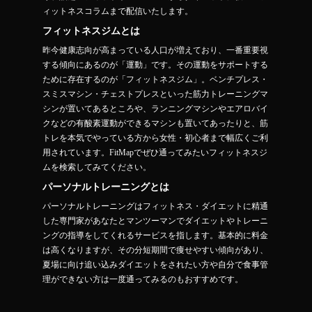
ィットネスコラムまで配信いたします。
フィットネスジムとは
昨今健康志向が高まっている人口が増えており、一番重要視
する傾向にあるのが「運動」です。その運動をサポートする
ために存在するのが「フィットネスジム」。ベンチプレス・
スミスマシン・チェストプレスといった筋力トレーニングマ
シンが置いてあるところや、ランニングマシンやエアロバイ
クなどの有酸素運動ができるマシンも置いてあったりと、筋
トレを本気でやっている方から女性・初心者まで幅広くご利
用されています。FitMapでぜひ通ってみたいフィットネスジ
ムを検索してみてください。
パーソナルトレーニングとは
パーソナルトレーニングはフィットネス・ダイエットに精通
した専門家があなたとマンツーマンでダイエットやトレーニ
ングの指導をしてくれるサービスを指します。基本的に料金
は高くなりますが、その分短期間で痩せやすい傾向があり、
夏場に向け追い込みダイエットをされたい方や自分で食事管
理ができない方は一度通ってみるのもおすすめです。