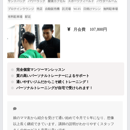
サンドバッグ
パワーラック
酸素カプセル
スポーツフィールド
パウダールーム
プロテインラウンジ
売店
自動販売機
託児場
Wi-Fi
日焼けマシン
無料駐車場
有料駐車場
駅近
月会費 107,800円
完全個室マンツーマンレッスン
質の高いパーソナルトレーナーによるサポート
通いやすいジムだからこそ続くトレーニング！
パーソナルトレーニングが自宅で受けられます！
娘のママ友から紹介を受けて通い始めて今月で１年になり、想像
以上長く継続できています。講師の説明がわかりやすくスタッフ
さんのサービスも非常に良いです。…