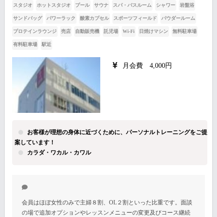
スタジオ
ホットスタジオ
プール
サウナ
スパ・バスルーム
シャワー
岩盤浴
サンドバッグ
パワーラック
酸素カプセル
スポーツフィールド
パウダールーム
プロテインラウンジ
売店
自動販売機
託児場
Wi-Fi
日焼けマシン
無料駐車場
有料駐車場
駅近
月会費 4,000円
お客様が理想の身体に近づくために、パーソナルトレーニングをご提
案しています！
カラダ・ワカル・カワル
会員はほぼ女性のみで主婦８割、OL２割といった比重です。面談
の場で追加オプションやレッスンメニューの変更及びコース継続