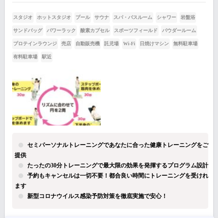
スタジオ
ホットスタジオ
プール
サウナ
スパ・バスルーム
シャワー
岩盤浴
サンドバッグ
パワーラック
酸素カプセル
スポーツフィールド
パウダールーム
プロテインラウンジ
売店
自動販売機
託児場
Wi-Fi
日焼けマシン
無料駐車場
有料駐車場
駅近
セミパーソナルトレーニングであなたに合った健康トレーニングをご
提供
たったの30分トレーニングで最大限の効果を発揮するプログラム設計
予約もキャンセルは一切不要！都合良い時間にトレーニングを受けれ
ます
新型コロナウイルス感染予防対策を徹底実施で安心！