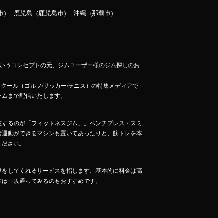
市
鹿児島
鹿児島市
沖縄
那覇市
」というコンセプトの元、ジムユーザー様のジム探しのお
スクール（ゴルフ/サッカー/テニス）の特集メディアで
ラムまで配信いたします。
在するのが「フィットネスジム」。ベンチプレス・スミ
素運動ができるマシンも置いてあったりと、筋トレを本
ください。
導をしてくれるサービスを指します。基本的に料金は高
方は一度通ってみるのもおすすめです。