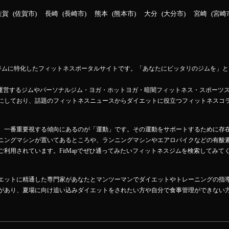
佐賀
佐賀市
長崎
長崎市
熊本
熊本市
大分
大分市
宮崎
宮崎
ットネスジムに特化したフィットネスポータルサイトです。「あなたにピッタリのジムを
Mapが運営するジムやパーソナルジム・ヨガ・ホットヨガ・暗闇フィットネス・スポーツ
にしており、話題のフィットネスニュースからダイエットに役立つフィットネスコ
、一番重要視する傾向にあるのが「運動」です。その運動をサポートするために存
ニングマシンが置いてあるところや、ランニングマシンやエアロバイクなどの有酸
利用されています。FitMapでぜひ通ってみたいフィットネスジムを検索してみて
エットに精通した専門家があなたとマンツーマンでダイエットやトレーニングの指
があり、夏場に向け追い込みダイエットをされたい方や自分で食事管理ができない