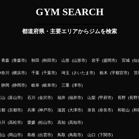
GYM SEARCH
都道府県・主要エリアからジムを検索
青森
青森市
秋田
秋田市
山形
山形市
岩手
盛岡市
宮城
仙
神奈川
横浜市
千葉
千葉市
埼玉
さいたま市
栃木
宇都宮市
茨
静岡
静岡市
岐阜
岐阜市
三重
津市
富山
富山市
石川
金沢市
福井
福井市
山梨
甲府市
長野
長野
京都
京都市
兵庫
神戸市
滋賀
大津市
奈良
奈良市
和歌山
和
香川
高松市
愛媛
松山市
高知
高知市
岡山
岡山市
島根
出雲市
鳥取
鳥取市
山口
下関市