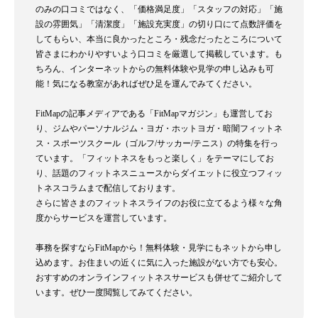
のみの口コミではなく、「価格満足度」「スタッフの対応」「施
設の雰囲気」「清潔度」「施設充実度」の切り口にて点数評価を
してもらい、本当に良かったところ・残念だったところについて
皆さまにわかりやすいよう口コミを厳選して掲載しています。も
ちろん、インターネットからの無料体験や見学の申し込みも可
能！気になる教室があればぜひ足を運んでみてください。
FitMapの記事メディアである「FitMapマガジン」も運営してお
り、ジムやパーソナルジム・ヨガ・ホットヨガ・暗闇フィットネ
ス・スポーツスクール（ゴルフ/サッカー/テニス）の特集を行っ
ています。「フィットネスをもっと楽しく」をテーマにしてお
り、話題のフィットネスニュースからダイエットに役立つフィッ
トネスコラムまで配信しております。
さらに皆さまのフィットネスライフのお役に立てるよう様々な角
度からサービスを運営しています。
事務を探すならFitMapから！無料体験・見学にもネットから申し
込めます。お住まいの近くに気に入った施設がない方でも安心。
おすすめのオンラインフィットネスサービスも併せてご紹介して
います。ぜひ一度閲覧してみてください。