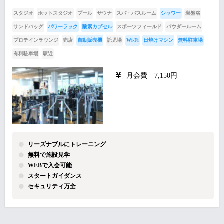
スタジオ
ホットスタジオ
プール
サウナ
スパ・バスルーム
シャワー
岩盤浴
サンドバッグ
パワーラック
酸素カプセル
スポーツフィールド
パウダールーム
プロテインラウンジ
売店
自動販売機
託児場
Wi-Fi
日焼けマシン
無料駐車場
有料駐車場
駅近
月会費 7,150円
リーズナブルにトレーニング
無料で施設見学
WEBで入会可能
スタートガイダンス
セキュリティ万全