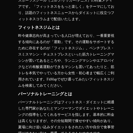
スポーツスクール（ゴルフ/サッカー/テニス）の特集メディ
アです。「フィットネスをもっと楽しく」をテーマにしてお
り、話題のフィットネスニュースからダイエットに役立つフ
ィットネスコラムまで配信いたします。
フィットネスジムとは
昨今健康志向が高まっている人口が増えており、一番重要視
する傾向にあるのが「運動」です。その運動をサポートする
ために存在するのが「フィットネスジム」。ベンチプレス・
スミスマシン・チェストプレスといった筋力トレーニングマ
シンが置いてあるところや、ランニングマシンやエアロバイ
クなどの有酸素運動ができるマシンも置いてあったりと、筋
トレを本気でやっている方から女性・初心者まで幅広くご利
用されています。FitMapでぜひ通ってみたいフィットネスジ
ムを検索してみてください。
パーソナルトレーニングとは
パーソナルトレーニングはフィットネス・ダイエットに精通
した専門家があなたとマンツーマンでダイエットやトレーニ
ングの指導をしてくれるサービスを指します。基本的に料金
は高くなりますが、その分短期間で痩せやすい傾向があり、
夏場に向け追い込みダイエットをされたい方や自分で食事管