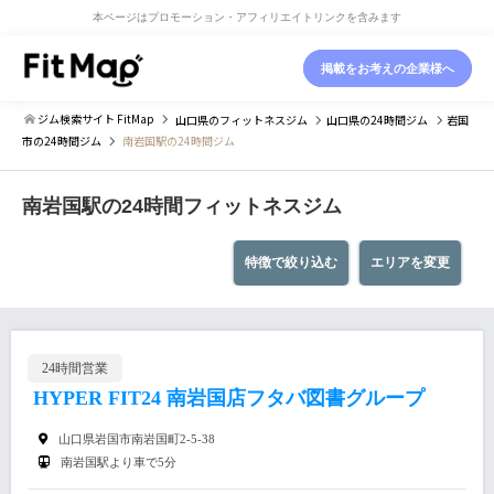
本ページはプロモーション・アフィリエイトリンクを含みます
掲載をお考えの企業様へ
ジム検索サイト FitMap
山口県
のフィットネスジム
山口県
の24時間ジム
岩国
市
の24時間ジム
南岩国駅の24時間ジム
南岩国駅の24時間フィットネスジム
特徴で絞り込む
エリアを変更
24時間営業
HYPER FIT24 南岩国店フタバ図書グループ
山口県岩国市南岩国町2-5-38
南岩国駅より車で5分