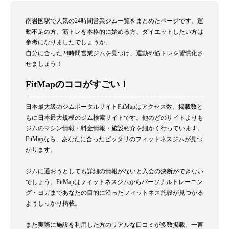
南岩国駅で人気の24時間営業ジム一覧をまとめたページです。運
動不足の方、筋トレを本格的に始める方、ダイエットしたい方は
参考になりましたでしょうか。
自分に合った24時間営業ジムを見つけ、運動や筋トレを習慣化さ
せましょう！
FitMapのココがすごい！
日本最大級のジムポータルサイトFitMapはアクセス数、掲載数と
もに日本最大規模のジム検索サイトです。他のどのサイトよりも
ジムのマシン情報・料金情報・施設紹介を細かく行っています。
FitMapなら、あなたに合ったピッタリのフィットネスジムが見つ
かります。
ジムに通おうとしても詳細の情報がないと入会の決断ができない
でしょう。FitMapはフィットネスジムからパーソナルトレーニン
グ・ヨガまであなたの目的に沿ったフィットネス施設が見つかる
ようしっかり掲載。
また実際に施設を利用した方のリアルな口コミが多数掲載。一言