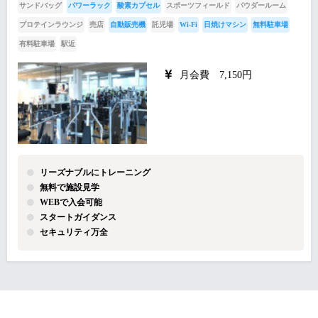
サンドバッグ
パワーラック
酸素カプセル
スポーツフィールド
パウダールーム
プロテインラウンジ
売店
自動販売機
託児場
Wi-Fi
日焼けマシン
無料駐車場
有料駐車場
駅近
月会費 7,150円
リーズナブルにトレーニング
無料で施設見学
WEBで入会可能
スタートガイダンス
セキュリティ万全