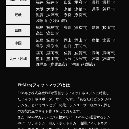
福井
福井市
山梨
甲府市
長野
長野市
大阪
大阪市
京都
京都市
兵庫
神戸市
滋賀
大津市
奈良
奈良市
近畿
和歌山
和歌山市
徳島
徳島市
香川
高松市
愛媛
松山市
四国
高知
高知市
広島
広島市
岡山
岡山市
島根
出雲市
中国
鳥取
鳥取市
山口
下関市
福岡
福岡市
佐賀
佐賀市
長崎
長崎市
熊本
熊本市
大分
大分市
宮崎
宮崎市
九州・沖縄
鹿児島
鹿児島市
沖縄
那覇市
FitMap(フィットマップ)とは
FitMapは株式会社FiiTが運営するフィットネスジムに特化し
たフィットネスポータルサイトです。「あなたにピッタリの
ジムを」というコンセプトの元、ジムユーザー様のジム探し
のお役に立つサイト作りをしております。
またFitMapマガジンはジム検索サイトFitMapが運営するジム
やパーソナルジム・ヨガ・ホットヨガ・暗闇フィットネス・