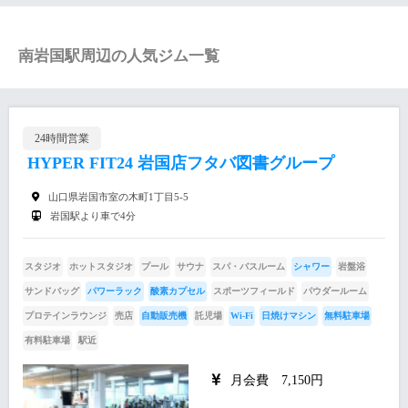
南岩国駅周辺の人気ジム一覧
24時間営業
HYPER FIT24 岩国店フタバ図書グループ
山口県岩国市室の木町1丁目5-5
岩国駅より車で4分
スタジオ
ホットスタジオ
プール
サウナ
スパ・バスルーム
シャワー
岩盤浴
サンドバッグ
パワーラック
酸素カプセル
スポーツフィールド
パウダールーム
プロテインラウンジ
売店
自動販売機
託児場
Wi-Fi
日焼けマシン
無料駐車場
有料駐車場
駅近
月会費 7,150円