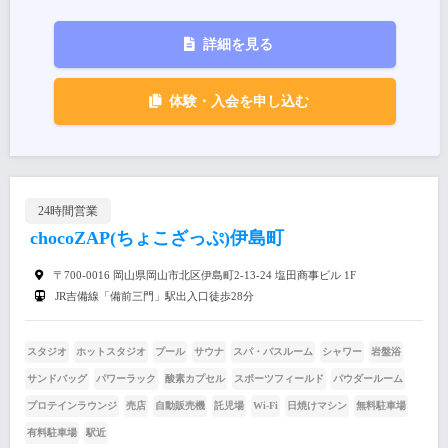
詳細を見る
体験・入会を申し込む
24時間営業
chocoZAP(ちょこざっぷ)伊島町
〒700-0016 岡山県岡山市北区伊島町2-13-24 塩田商事ビル 1F
JR吉備線「備前三門」駅出入口徒歩28分
スタジオ
ホットスタジオ
プール
サウナ
スパ・バスルーム
シャワー
岩盤浴
サンドバッグ
パワーラック
酸素カプセル
スポーツフィールド
パウダールーム
プロテインラウンジ
売店
自動販売機
託児場
Wi-Fi
日焼けマシン
無料駐車場
有料駐車場
駅近