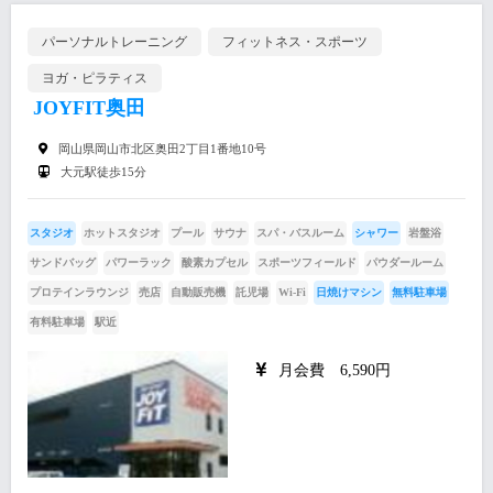
パーソナルトレーニング
フィットネス・スポーツ
ヨガ・ピラティス
JOYFIT奥田
岡山県岡山市北区奥田2丁目1番地10号
大元駅徒歩15分
スタジオ
ホットスタジオ
プール
サウナ
スパ・バスルーム
シャワー
岩盤浴
サンドバッグ
パワーラック
酸素カプセル
スポーツフィールド
パウダールーム
プロテインラウンジ
売店
自動販売機
託児場
Wi-Fi
日焼けマシン
無料駐車場
有料駐車場
駅近
月会費 6,590円