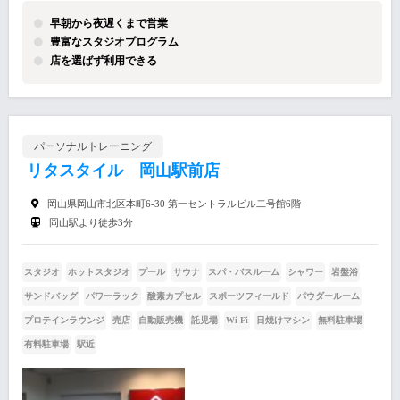
早朝から夜遅くまで営業
豊富なスタジオプログラム
店を選ばず利用できる
パーソナルトレーニング
リタスタイル 岡山駅前店
岡山県岡山市北区本町6-30 第一セントラルビル二号館6階
岡山駅より徒歩3分
スタジオ
ホットスタジオ
プール
サウナ
スパ・バスルーム
シャワー
岩盤浴
サンドバッグ
パワーラック
酸素カプセル
スポーツフィールド
パウダールーム
プロテインラウンジ
売店
自動販売機
託児場
Wi-Fi
日焼けマシン
無料駐車場
有料駐車場
駅近