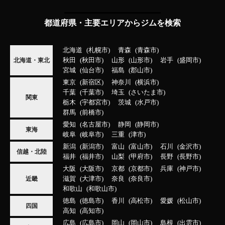
都道府県・主要エリアからジムを検索
北海道
札幌市
青森
青森市
秋田
秋田市
山形
山形市
岩手
盛岡市
北海道・東北
宮城
仙台市
福島
郡山市
東京
新宿区
神奈川
横浜市
千葉
千葉市
埼玉
さいたま市
関東
栃木
宇都宮市
茨城
水戸市
群馬
前橋市
愛知
名古屋市
静岡
静岡市
東海
岐阜
岐阜市
三重
津市
新潟
新潟市
富山
富山市
石川
金沢市
信越・北陸
福井
福井市
山梨
甲府市
長野
長野市
大阪
大阪市
京都
京都市
兵庫
神戸市
滋賀
大津市
奈良
奈良市
近畿
和歌山
和歌山市
徳島
徳島市
香川
高松市
愛媛
松山市
四国
高知
高知市
広島
広島市
岡山
岡山市
島根
出雲市