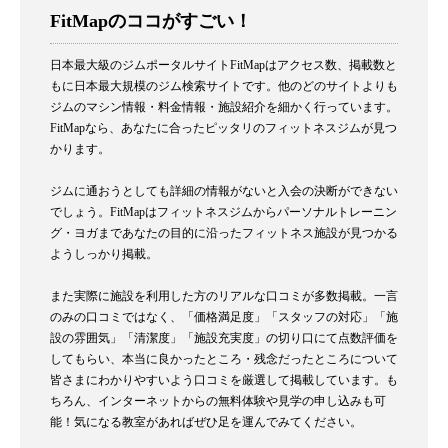
FitMapのココがすごい！
日本最大級のジムポータルサイトFitMapはアクセス数、掲載数と
もに日本最大規模のジム検索サイトです。他のどのサイトよりも
ジムのマシン情報・料金情報・施設紹介を細かく行っています。
FitMapなら、あなたに合ったピッタリのフィットネスジムが見つ
かります。
ジムに通おうとしても詳細の情報がないと入会の決断ができない
でしょう。FitMapはフィットネスジムからパーソナルトレーニン
グ・ヨガまであなたの目的に沿ったフィットネス施設が見つかる
ようしっかり掲載。
また実際に施設を利用した方のリアルな口コミが多数掲載。一言
のみの口コミではなく、「価格満足度」「スタッフの対応」「施
設の雰囲気」「清潔度」「施設充実度」の切り口にて点数評価を
してもらい、本当に良かったところ・残念だったところについて
皆さまにわかりやすいよう口コミを厳選して掲載しています。も
ちろん、インターネットからの無料体験や見学の申し込みも可
能！気になる教室があればぜひ足を運んでみてください。