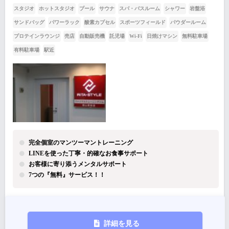
スタジオ
ホットスタジオ
プール
サウナ
スパ・バスルーム
シャワー
岩盤浴
サンドバッグ
パワーラック
酸素カプセル
スポーツフィールド
パウダールーム
プロテインラウンジ
売店
自動販売機
託児場
Wi-Fi
日焼けマシン
無料駐車場
有料駐車場
駅近
完全個室のマンツーマントレーニング
LINEを使った丁寧・的確なお食事サポート
お客様に寄り添うメンタルサポート
7つの『無料』サービス！！
詳細を見る