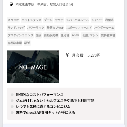
岡電東山本線「中納言」駅出入口徒歩5分
スタジオ
ホットスタジオ
プール
サウナ
スパ・バスルーム
シャワー
岩盤浴
サンドバッグ
パワーラック
酸素カプセル
スポーツフィールド
パウダールーム
プロテインラウンジ
売店
自動販売機
託児場
Wi-Fi
日焼けマシン
無料駐車場
有料駐車場
駅近
月会費 3,278円
圧倒的なコストパフォーマンス
ジムだけじゃない！セルフエステや脱毛も利用可能
いつでも気軽に通えるコンビニジム
無料でchocoZAP専用キットが手に入る