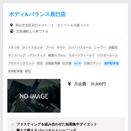
ボディ&バランス辰巳店
岡山市北区辰巳４２１－１ エトリール大森３０１
北長瀬駅より車で５分
スタジオ
ホットスタジオ
プール
サウナ
スパ・バスルーム
シャワー
岩盤浴
サンドバッグ
パワーラック
酸素カプセル
スポーツフィールド
パウダールーム
プロテインラウンジ
売店
自動販売機
託児場
Wi-Fi
日焼けマシン
無料駐車場
有料駐車場
駅近
月会費 39,800円
ファスティングを組み合わせた短期集中ダイエット
整えて鍛えるパーソナルトレーニング