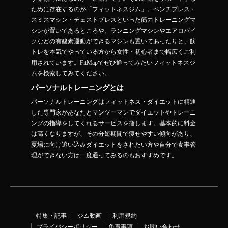
ために存在するのが「フィットネスジム」。ベンチプレス・
スミスマシン・チェストプレスといった筋力トレーニングマ
シンが置いてあるところや、ランニングマシンやエアロバイ
クなどの有酸素運動ができるマシンも置いてあったりと、筋
トレを本気でやっている方から女性・初心者まで幅広くご利
用されています。FitMapでぜひ通ってみたいフィットネスジ
ムを検索してみてください。
パーソナルトレーニングとは
パーソナルトレーニングはフィットネス・ダイエットに精通
した専門家があなたとマンツーマンでダイエットやトレーニ
ングの指導をしてくれるサービスを指します。基本的に料金
は高くなりますが、その分短期間で痩せやすい傾向があり、
夏場に向け追い込みダイエットをされたい方や自分で食事管
理ができない方は一度通ってみるのもおすすめです。
特集・記事
ジム動画
利用規約
プライバシーポリシー
免責事項
お問い合わせ