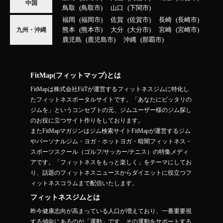
中国
鳥取
鳥取市
山口
下関市
福岡
福岡市
佐賀
佐賀市
長崎
長崎市
熊本
熊本市
大分
大分市
宮崎
宮崎市
九州・沖縄
鹿児島
鹿児島市
沖縄
那覇市
FitMap(フィットマップ)とは
FitMapは株式会社FiiTが運営するフィットネスジムに特化し
たフィットネスポータルサイトです。「あなたにピッタリの
ジムを」というコンセプトの元、ジムユーザー様のジム探し
のお役に立つサイト作りをしております。
またFitMapマガジンはジム検索サイトFitMapが運営するジム
やパーソナルジム・ヨガ・ホットヨガ・暗闇フィットネス・
スポーツスクール（ゴルフ/サッカー/テニス）の特集メディ
アです。「フィットネスをもっと楽しく」をテーマにしてお
り、話題のフィットネスニュースからダイエットに役立つフ
ィットネスコラムまで配信いたします。
フィットネスジムとは
昨今健康志向が高まっている人口が増えており、一番重要視
する傾向にあるのが「運動」です。その運動をサポートする