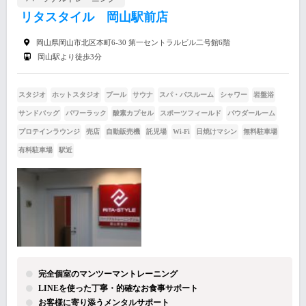
リタスタイル 岡山駅前店
岡山県岡山市北区本町6-30 第一セントラルビル二号館6階
岡山駅より徒歩3分
スタジオ
ホットスタジオ
プール
サウナ
スパ・バスルーム
シャワー
岩盤浴
サンドバッグ
パワーラック
酸素カプセル
スポーツフィールド
パウダールーム
プロテインラウンジ
売店
自動販売機
託児場
Wi-Fi
日焼けマシン
無料駐車場
有料駐車場
駅近
完全個室のマンツーマントレーニング
LINEを使った丁寧・的確なお食事サポート
お客様に寄り添うメンタルサポート