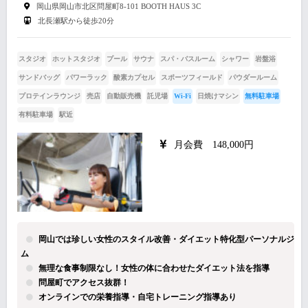
岡山県岡山市北区問屋町8-101 BOOTH HAUS 3C
北長瀬駅から徒歩20分
スタジオ
ホットスタジオ
プール
サウナ
スパ・バスルーム
シャワー
岩盤浴
サンドバッグ
パワーラック
酸素カプセル
スポーツフィールド
パウダールーム
プロテインラウンジ
売店
自動販売機
託児場
Wi-Fi
日焼けマシン
無料駐車場
有料駐車場
駅近
月会費 148,000円
岡山では珍しい女性のスタイル改善・ダイエット特化型パーソナルジ
ム
無理な食事制限なし！女性の体に合わせたダイエット法を指導
問屋町でアクセス抜群！
オンラインでの栄養指導・自宅トレーニング指導あり