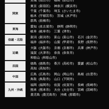
宮城
仙台市
福島
郡山市
東京
新宿区
神奈川
横浜市
千葉
千葉市
埼玉
さいたま市
関東
栃木
宇都宮市
茨城
水戸市
群馬
前橋市
愛知
名古屋市
静岡
静岡市
東海
岐阜
岐阜市
三重
津市
新潟
新潟市
富山
富山市
石川
金沢市
信越・北陸
福井
福井市
山梨
甲府市
長野
長野市
大阪
大阪市
京都
京都市
兵庫
神戸市
滋賀
大津市
奈良
奈良市
近畿
和歌山
和歌山市
徳島
徳島市
香川
高松市
愛媛
松山市
四国
高知
高知市
広島
広島市
岡山
岡山市
島根
出雲市
中国
鳥取
鳥取市
山口
下関市
福岡
福岡市
佐賀
佐賀市
長崎
長崎市
熊本
熊本市
大分
大分市
宮崎
宮崎市
九州・沖縄
鹿児島
鹿児島市
沖縄
那覇市