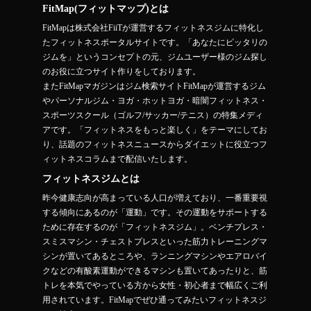
FitMap(フィットマップ)とは
FitMapは株式会社FiiTが運営するフィットネスジムに特化し
たフィットネスポータルサイトです。「あなたにピッタリの
ジムを」というコンセプトの元、ジムユーザー様のジム探し
のお役に立つサイト作りをしております。
またFitMapマガジンはジム検索サイトFitMapが運営するジム
やパーソナルジム・ヨガ・ホットヨガ・暗闇フィットネス・
スポーツスクール（ゴルフ/サッカー/テニス）の特集メディ
アです。「フィットネスをもっと楽しく」をテーマにしてお
り、話題のフィットネスニュースからダイエットに役立つフ
ィットネスコラムまで配信いたします。
フィットネスジムとは
昨今健康志向が高まっている人口が増えており、一番重要視
する傾向にあるのが「運動」です。その運動をサポートする
ために存在するのが「フィットネスジム」。ベンチプレス・
スミスマシン・チェストプレスといった筋力トレーニングマ
シンが置いてあるところや、ランニングマシンやエアロバイ
クなどの有酸素運動ができるマシンも置いてあったりと、筋
トレを本気でやっている方から女性・初心者まで幅広くご利
用されています。FitMapでぜひ通ってみたいフィットネスジ