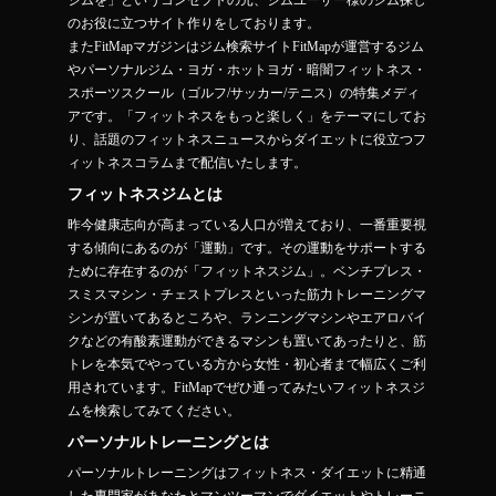
ジムを」というコンセプトの元、ジムユーザー様のジム探し
のお役に立つサイト作りをしております。
またFitMapマガジンはジム検索サイトFitMapが運営するジム
やパーソナルジム・ヨガ・ホットヨガ・暗闇フィットネス・
スポーツスクール（ゴルフ/サッカー/テニス）の特集メディ
アです。「フィットネスをもっと楽しく」をテーマにしてお
り、話題のフィットネスニュースからダイエットに役立つフ
ィットネスコラムまで配信いたします。
フィットネスジムとは
昨今健康志向が高まっている人口が増えており、一番重要視
する傾向にあるのが「運動」です。その運動をサポートする
ために存在するのが「フィットネスジム」。ベンチプレス・
スミスマシン・チェストプレスといった筋力トレーニングマ
シンが置いてあるところや、ランニングマシンやエアロバイ
クなどの有酸素運動ができるマシンも置いてあったりと、筋
トレを本気でやっている方から女性・初心者まで幅広くご利
用されています。FitMapでぜひ通ってみたいフィットネスジ
ムを検索してみてください。
パーソナルトレーニングとは
パーソナルトレーニングはフィットネス・ダイエットに精通