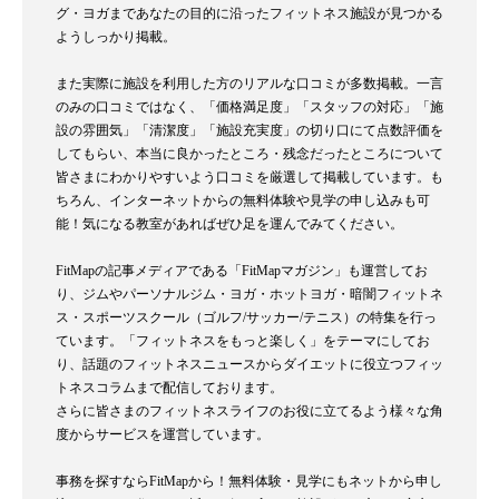
グ・ヨガまであなたの目的に沿ったフィットネス施設が見つかる
ようしっかり掲載。
また実際に施設を利用した方のリアルな口コミが多数掲載。一言
のみの口コミではなく、「価格満足度」「スタッフの対応」「施
設の雰囲気」「清潔度」「施設充実度」の切り口にて点数評価を
してもらい、本当に良かったところ・残念だったところについて
皆さまにわかりやすいよう口コミを厳選して掲載しています。も
ちろん、インターネットからの無料体験や見学の申し込みも可
能！気になる教室があればぜひ足を運んでみてください。
FitMapの記事メディアである「FitMapマガジン」も運営してお
り、ジムやパーソナルジム・ヨガ・ホットヨガ・暗闇フィットネ
ス・スポーツスクール（ゴルフ/サッカー/テニス）の特集を行っ
ています。「フィットネスをもっと楽しく」をテーマにしてお
り、話題のフィットネスニュースからダイエットに役立つフィッ
トネスコラムまで配信しております。
さらに皆さまのフィットネスライフのお役に立てるよう様々な角
度からサービスを運営しています。
事務を探すならFitMapから！無料体験・見学にもネットから申し