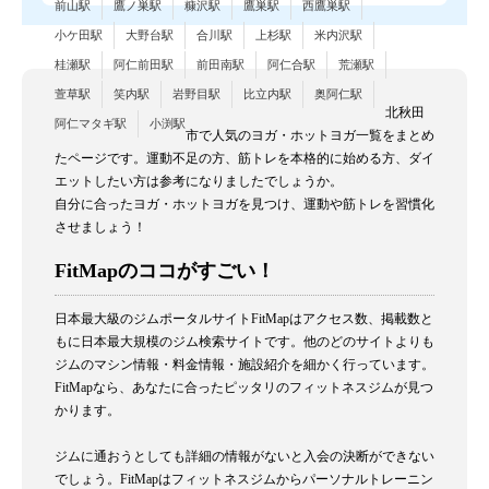
前山駅
鷹ノ巣駅
糠沢駅
鷹巣駅
西鷹巣駅
小ケ田駅
大野台駅
合川駅
上杉駅
米内沢駅
桂瀬駅
阿仁前田駅
前田南駅
阿仁合駅
荒瀬駅
萱草駅
笑内駅
岩野目駅
比立内駅
奥阿仁駅
北秋田
阿仁マタギ駅
小渕駅
市で人気のヨガ・ホットヨガ一覧をまとめ
たページです。運動不足の方、筋トレを本格的に始める方、ダイ
エットしたい方は参考になりましたでしょうか。
自分に合ったヨガ・ホットヨガを見つけ、運動や筋トレを習慣化
させましょう！
FitMapのココがすごい！
日本最大級のジムポータルサイトFitMapはアクセス数、掲載数と
もに日本最大規模のジム検索サイトです。他のどのサイトよりも
ジムのマシン情報・料金情報・施設紹介を細かく行っています。
FitMapなら、あなたに合ったピッタリのフィットネスジムが見つ
かります。
ジムに通おうとしても詳細の情報がないと入会の決断ができない
でしょう。FitMapはフィットネスジムからパーソナルトレーニン