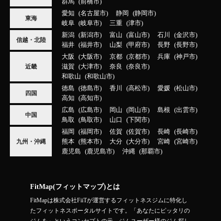
群馬
前橋市
愛知
名古屋市
静岡
静岡市
東海
岐阜
岐阜市
三重
津市
新潟
新潟市
富山
富山市
石川
金沢市
信越・北陸
福井
福井市
山梨
甲府市
長野
長野市
大阪
大阪市
京都
京都市
兵庫
神戸市
滋賀
大津市
奈良
奈良市
近畿
和歌山
和歌山市
徳島
徳島市
香川
高松市
愛媛
松山市
四国
高知
高知市
広島
広島市
岡山
岡山市
島根
出雲市
中国
鳥取
鳥取市
山口
下関市
福岡
福岡市
佐賀
佐賀市
長崎
長崎市
熊本
熊本市
大分
大分市
宮崎
宮崎市
九州・沖縄
鹿児島
鹿児島市
沖縄
那覇市
FitMap(フィットマップ)とは
FitMapは株式会社FiiTが運営するフィットネスジムに特化し
たフィットネスポータルサイトです。「あなたにピッタリの