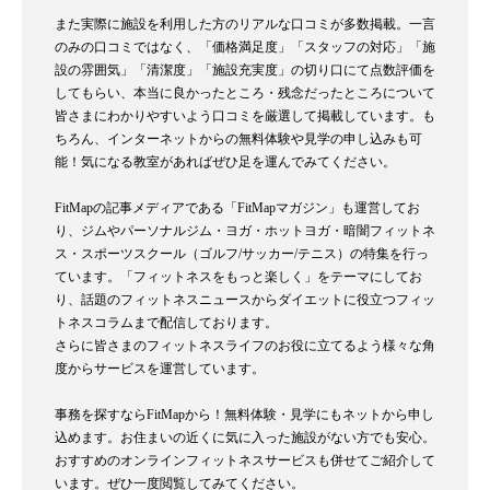
また実際に施設を利用した方のリアルな口コミが多数掲載。一言
のみの口コミではなく、「価格満足度」「スタッフの対応」「施
設の雰囲気」「清潔度」「施設充実度」の切り口にて点数評価を
してもらい、本当に良かったところ・残念だったところについて
皆さまにわかりやすいよう口コミを厳選して掲載しています。も
ちろん、インターネットからの無料体験や見学の申し込みも可
能！気になる教室があればぜひ足を運んでみてください。
FitMapの記事メディアである「FitMapマガジン」も運営してお
り、ジムやパーソナルジム・ヨガ・ホットヨガ・暗闇フィットネ
ス・スポーツスクール（ゴルフ/サッカー/テニス）の特集を行っ
ています。「フィットネスをもっと楽しく」をテーマにしてお
り、話題のフィットネスニュースからダイエットに役立つフィッ
トネスコラムまで配信しております。
さらに皆さまのフィットネスライフのお役に立てるよう様々な角
度からサービスを運営しています。
事務を探すならFitMapから！無料体験・見学にもネットから申し
込めます。お住まいの近くに気に入った施設がない方でも安心。
おすすめのオンラインフィットネスサービスも併せてご紹介して
います。ぜひ一度閲覧してみてください。