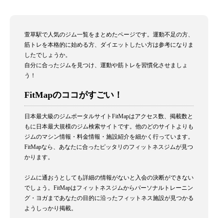
萱草駅で人気のジム一覧をまとめたページです。運動不足の方、
筋トレを本格的に始める方、ダイエットしたい方は参考になりま
したでしょうか。
自分に合ったジムを見つけ、運動や筋トレを習慣化させましょ
う！
FitMapのココがすごい！
日本最大級のジムポータルサイトFitMapはアクセス数、掲載数と
もに日本最大規模のジム検索サイトです。他のどのサイトよりも
ジムのマシン情報・料金情報・施設紹介を細かく行っています。
FitMapなら、あなたに合ったピッタリのフィットネスジムが見つ
かります。
ジムに通おうとしても詳細の情報がないと入会の決断ができない
でしょう。FitMapはフィットネスジムからパーソナルトレーニン
グ・ヨガまであなたの目的に沿ったフィットネス施設が見つかる
ようしっかり掲載。