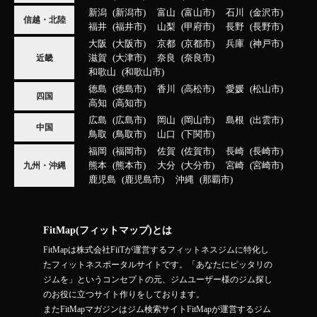
新潟
新潟市
富山
富山市
石川
金沢市
信越・北陸
福井
福井市
山梨
甲府市
長野
長野市
大阪
大阪市
京都
京都市
兵庫
神戸市
滋賀
大津市
奈良
奈良市
近畿
和歌山
和歌山市
徳島
徳島市
香川
高松市
愛媛
松山市
四国
高知
高知市
広島
広島市
岡山
岡山市
島根
出雲市
中国
鳥取
鳥取市
山口
下関市
福岡
福岡市
佐賀
佐賀市
長崎
長崎市
熊本
熊本市
大分
大分市
宮崎
宮崎市
九州・沖縄
鹿児島
鹿児島市
沖縄
那覇市
FitMap(フィットマップ)とは
FitMapは株式会社FiiTが運営するフィットネスジムに特化し
たフィットネスポータルサイトです。「あなたにピッタリの
ジムを」というコンセプトの元、ジムユーザー様のジム探し
のお役に立つサイト作りをしております。
またFitMapマガジンはジム検索サイトFitMapが運営するジム