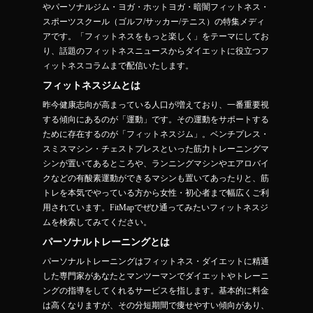
やパーソナルジム・ヨガ・ホットヨガ・暗闇フィットネス・
スポーツスクール（ゴルフ/サッカー/テニス）の特集メディ
アです。「フィットネスをもっと楽しく」をテーマにしてお
り、話題のフィットネスニュースからダイエットに役立つフ
ィットネスコラムまで配信いたします。
フィットネスジムとは
昨今健康志向が高まっている人口が増えており、一番重要視
する傾向にあるのが「運動」です。その運動をサポートする
ために存在するのが「フィットネスジム」。ベンチプレス・
スミスマシン・チェストプレスといった筋力トレーニングマ
シンが置いてあるところや、ランニングマシンやエアロバイ
クなどの有酸素運動ができるマシンも置いてあったりと、筋
トレを本気でやっている方から女性・初心者まで幅広くご利
用されています。FitMapでぜひ通ってみたいフィットネスジ
ムを検索してみてください。
パーソナルトレーニングとは
パーソナルトレーニングはフィットネス・ダイエットに精通
した専門家があなたとマンツーマンでダイエットやトレーニ
ングの指導をしてくれるサービスを指します。基本的に料金
は高くなりますが、その分短期間で痩せやすい傾向があり、