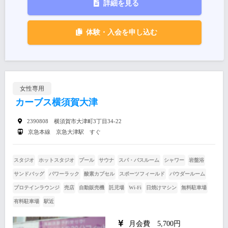
詳細を見る
体験・入会を申し込む
女性専用
カーブス横須賀大津
2390808 横須賀市大津町3丁目34-22
京急本線 京急大津駅 すぐ
スタジオ
ホットスタジオ
プール
サウナ
スパ・バスルーム
シャワー
岩盤浴
サンドバッグ
パワーラック
酸素カプセル
スポーツフィールド
パウダールーム
プロテインラウンジ
売店
自動販売機
託児場
Wi-Fi
日焼けマシン
無料駐車場
有料駐車場
駅近
月会費 5,700円