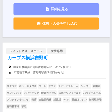
詳細を見る
体験・入会を申し込む
フィットネス・スポーツ
女性専用
カーブス横浜吉野町
神奈川県横浜市南区吉野町5-22 メゾン和田1F
市営地下鉄線 吉野町駅西３出口から1分
スタジオ
ホットスタジオ
プール
サウナ
スパ・バスルーム
シャワー
岩盤浴
サンドバッグ
パワーラック
酸素カプセル
スポーツフィールド
パウダールーム
プロテインラウンジ
売店
自動販売機
託児場
Wi-Fi
日焼けマシン
無料駐車場
有料駐車場
駅近