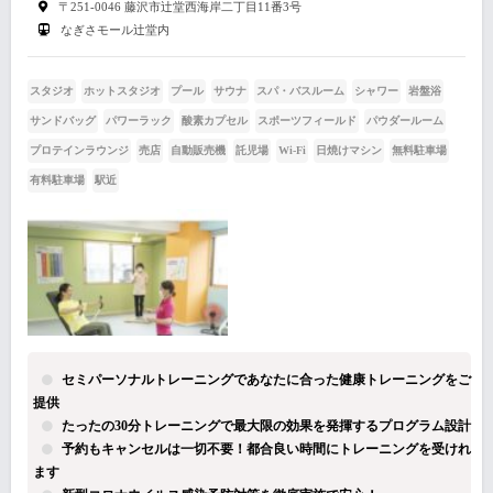
〒251-0046 藤沢市辻堂西海岸二丁目11番3号
なぎさモール辻堂内
スタジオ
ホットスタジオ
プール
サウナ
スパ・バスルーム
シャワー
岩盤浴
サンドバッグ
パワーラック
酸素カプセル
スポーツフィールド
パウダールーム
プロテインラウンジ
売店
自動販売機
託児場
Wi-Fi
日焼けマシン
無料駐車場
有料駐車場
駅近
セミパーソナルトレーニングであなたに合った健康トレーニングをご
提供
たったの30分トレーニングで最大限の効果を発揮するプログラム設計
予約もキャンセルは一切不要！都合良い時間にトレーニングを受けれ
ます