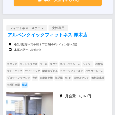
フィットネス・スポーツ
女性専用
アルペンクイックフィットネス 厚木店
神奈川県厚木市中町１丁目5番10号 イオン厚木8階
本厚木駅から徒歩2分
スタジオ
ホットスタジオ
プール
サウナ
スパ・バスルーム
シャワー
岩盤浴
サンドバッグ
パワーラック
酸素カプセル
スポーツフィールド
パウダールーム
プロテインラウンジ
売店
自動販売機
託児場
Wi-Fi
日焼けマシン
無料駐車場
有料駐車場
駅近
月会費 6,160円