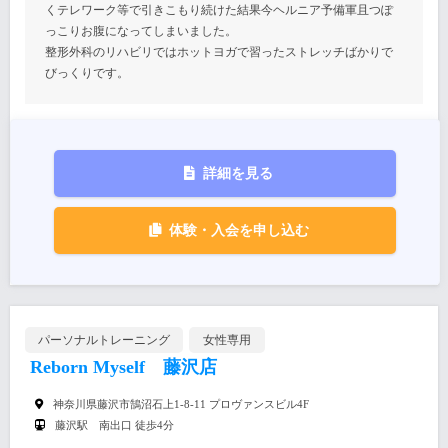
くテレワーク等で引きこもり続けた結果今ヘルニア予備軍且つぽ
っこりお腹になってしまいました。
整形外科のリハビリではホットヨガで習ったストレッチばかりで
びっくりです。
詳細を見る
体験・入会を申し込む
パーソナルトレーニング
女性専用
Reborn Myself 藤沢店
神奈川県藤沢市鵠沼石上1-8-11 プロヴァンスビル4F
藤沢駅 南出口 徒歩4分