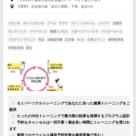
〒236-0021 横浜市金沢区泥亀1-27-1 イオン金沢八景3F
【電車】 京浜急行線「金沢八景駅」下車、徒歩5分
スタジオ
ホットスタジオ
プール
サウナ
スパ・バスルーム
シャワー
岩盤浴
サンドバッグ
パワーラック
酸素カプセル
スポーツフィールド
パウダールーム
プロテインラウンジ
売店
自動販売機
託児場
Wi-Fi
日焼けマシン
無料駐車場
有料駐車場
駅近
セミパーソナルトレーニングであなたに合った健康トレーニングをご
提供
たったの30分トレーニングで最大限の効果を発揮するプログラム設計
予約もキャンセルは一切不要！都合良い時間にトレーニングを受けれ
ます
新型コロナウイルス感染予防対策を徹底実施で安心！