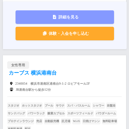
詳細を見る
体験・入会を申し込む
女性専用
カーブス 横浜港南台
2340054 横浜市港南区港南台9-1-2 ロピアモール2F
JR港南台駅から徒歩12分
スタジオ
ホットスタジオ
プール
サウナ
スパ・バスルーム
シャワー
岩盤浴
サンドバッグ
パワーラック
酸素カプセル
スポーツフィールド
パウダールーム
プロテインラウンジ
売店
自動販売機
託児場
Wi-Fi
日焼けマシン
無料駐車場
有料駐車場
駅近