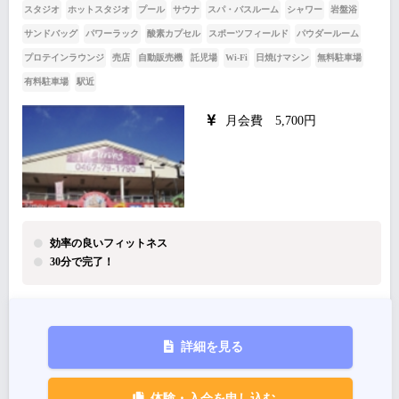
スタジオ
ホットスタジオ
プール
サウナ
スパ・バスルーム
シャワー
岩盤浴
サンドバッグ
パワーラック
酸素カプセル
スポーツフィールド
パウダールーム
プロテインラウンジ
売店
自動販売機
託児場
Wi-Fi
日焼けマシン
無料駐車場
有料駐車場
駅近
月会費 5,700円
効率の良いフィットネス
30分で完了！
詳細を見る
体験・入会を申し込む