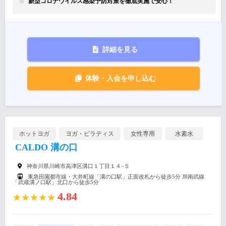
新型コロナウイルス感染予防対策を徹底実施で安心！
詳細を見る
体験・入会を申し込む
ホットヨガ
ヨガ・ピラティス
女性専用
水素水
CALDO 溝の口
神奈川県川崎市高津区溝口１丁目１４−５
東急田園都市線・大井町線「溝の口駅」正面改札から徒歩5分 JR南武線
「武蔵溝ノ口駅」北口から徒歩5分
4.84
★★★★★