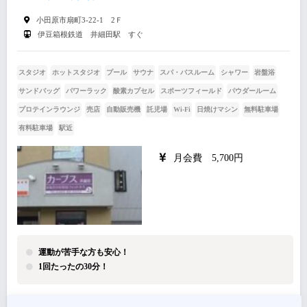
小田原市扇町3-22-1 2Ｆ
伊豆箱根鉄道 井細田駅 すぐ
スタジオ
ホットスタジオ
プール
サウナ
スパ・バスルーム
シャワー
岩盤浴
サンドバッグ
パワーラック
酸素カプセル
スポーツフィールド
パウダールーム
プロテインラウンジ
売店
自動販売機
託児場
Wi-Fi
日焼けマシン
無料駐車場
有料駐車場
駅近
月会費 5,700円
運動が苦手な方も安心！
1回たったの30分！