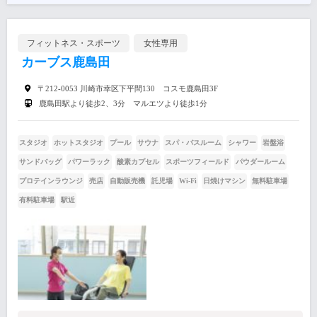
フィットネス・スポーツ
女性専用
カーブス鹿島田
〒212-0053 川崎市幸区下平間130 コスモ鹿島田3F
鹿島田駅より徒歩2、3分 マルエツより徒歩1分
スタジオ
ホットスタジオ
プール
サウナ
スパ・バスルーム
シャワー
岩盤浴
サンドバッグ
パワーラック
酸素カプセル
スポーツフィールド
パウダールーム
プロテインラウンジ
売店
自動販売機
託児場
Wi-Fi
日焼けマシン
無料駐車場
有料駐車場
駅近