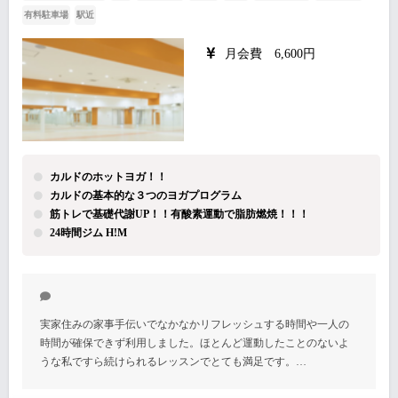
有料駐車場
駅近
月会費 6,600円
カルドのホットヨガ！！
カルドの基本的な３つのヨガプログラム
筋トレで基礎代謝UP！！有酸素運動で脂肪燃焼！！！
24時間ジム H!M
実家住みの家事手伝いでなかなかリフレッシュする時間や一人の
時間が確保できず利用しました。ほとんど運動したことのないよ
うな私ですら続けられるレッスンでとても満足です。…