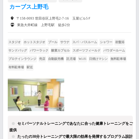
カーブス上野毛
〒158-0093 世田谷区上野毛2-7-16 玉屋ビル5Ｆ
東急大井町線 上野毛駅 徒歩2分
スタジオ
ホットスタジオ
プール
サウナ
スパ・バスルーム
シャワー
岩盤浴
サンドバッグ
パワーラック
酸素カプセル
スポーツフィールド
パウダールーム
プロテインラウンジ
売店
自動販売機
託児場
Wi-Fi
日焼けマシン
無料駐車場
有料駐車場
駅近
セミパーソナルトレーニングであなたに合った健康トレーニングをご
提供
たったの30分トレーニングで最大限の効果を発揮するプログラム設計