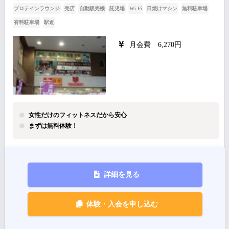
プロテインラウンジ
売店
自動販売機
託児場
Wi-Fi
日焼けマシン
無料駐車場
有料駐車場
駅近
月会費 6,270円
女性だけのフィットネスだから安心
まずは無料体験！
詳細を見る
体験・入会を申し込む