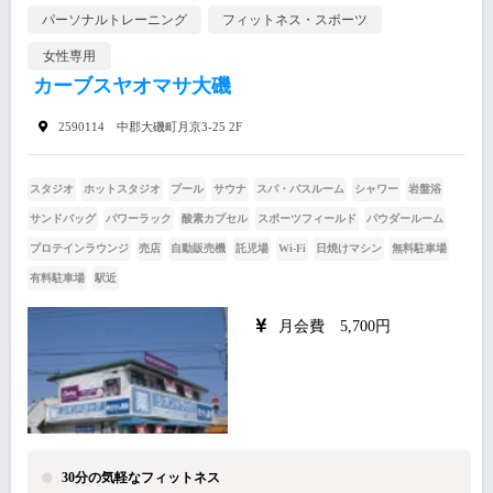
パーソナルトレーニング
フィットネス・スポーツ
女性専用
カーブスヤオマサ大磯
2590114 中郡大磯町月京3-25 2F
スタジオ
ホットスタジオ
プール
サウナ
スパ・バスルーム
シャワー
岩盤浴
サンドバッグ
パワーラック
酸素カプセル
スポーツフィールド
パウダールーム
プロテインラウンジ
売店
自動販売機
託児場
Wi-Fi
日焼けマシン
無料駐車場
有料駐車場
駅近
月会費 5,700円
30分の気軽なフィットネス