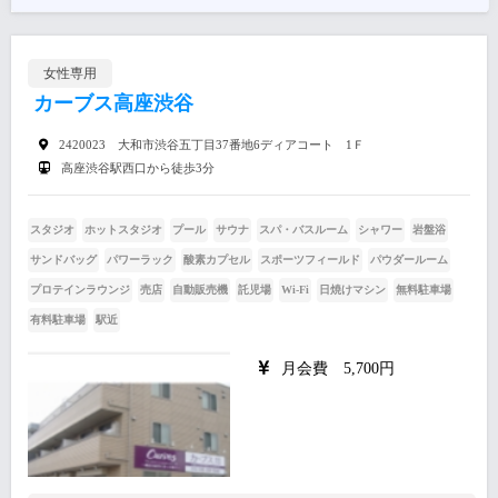
女性専用
カーブス高座渋谷
2420023 大和市渋谷五丁目37番地6ディアコート 1Ｆ
高座渋谷駅西口から徒歩3分
スタジオ
ホットスタジオ
プール
サウナ
スパ・バスルーム
シャワー
岩盤浴
サンドバッグ
パワーラック
酸素カプセル
スポーツフィールド
パウダールーム
プロテインラウンジ
売店
自動販売機
託児場
Wi-Fi
日焼けマシン
無料駐車場
有料駐車場
駅近
月会費 5,700円