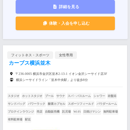
詳細を見る
体験・入会を申し込む
フィットネス・スポーツ
女性専用
カーブス横浜並木
〒236-0005 横浜市金沢区並木2-13-1 イオン金沢シーサイド店3F
横浜シーサイドライン「並木中央駅」より徒歩8分
スタジオ
ホットスタジオ
プール
サウナ
スパ・バスルーム
シャワー
岩盤浴
サンドバッグ
パワーラック
酸素カプセル
スポーツフィールド
パウダールーム
プロテインラウンジ
売店
自動販売機
託児場
Wi-Fi
日焼けマシン
無料駐車場
有料駐車場
駅近