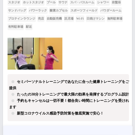
スタジオ
ホットスタジオ
プール
サウナ
スパ・バスルーム
シャワー
岩盤浴
サンドバッグ
パワーラック
酸素カプセル
スポーツフィールド
パウダールーム
プロテインラウンジ
売店
自動販売機
託児場
Wi-Fi
日焼けマシン
無料駐車場
有料駐車場
駅近
セミパーソナルトレーニングであなたに合った健康トレーニングをご
提供
たったの30分トレーニングで最大限の効果を発揮するプログラム設計
予約もキャンセルは一切不要！都合良い時間にトレーニングを受けれ
ます
新型コロナウイルス感染予防対策を徹底実施で安心！