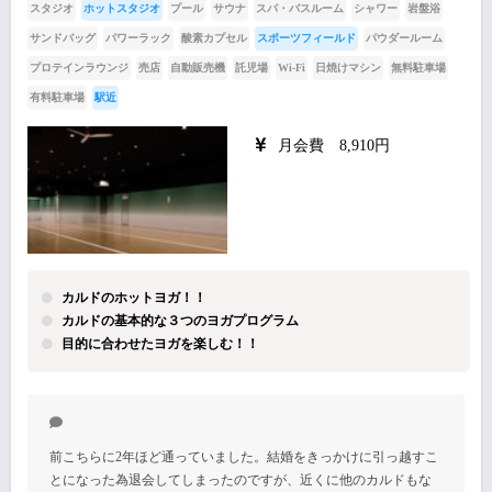
スタジオ
ホットスタジオ
プール
サウナ
スパ・バスルーム
シャワー
岩盤浴
サンドバッグ
パワーラック
酸素カプセル
スポーツフィールド
パウダールーム
プロテインラウンジ
売店
自動販売機
託児場
Wi-Fi
日焼けマシン
無料駐車場
有料駐車場
駅近
月会費 8,910円
カルドのホットヨガ！！
カルドの基本的な３つのヨガプログラム
目的に合わせたヨガを楽しむ！！
前こちらに2年ほど通っていました。結婚をきっかけに引っ越すこ
とになった為退会してしまったのですが、近くに他のカルドもな