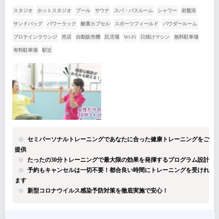
スタジオ
ホットスタジオ
プール
サウナ
スパ・バスルーム
シャワー
岩盤浴
サンドバッグ
パワーラック
酸素カプセル
スポーツフィールド
パウダールーム
プロテインラウンジ
売店
自動販売機
託児場
Wi-Fi
日焼けマシン
無料駐車場
有料駐車場
駅近
セミパーソナルトレーニングであなたに合った健康トレーニングをご
提供
たったの30分トレーニングで最大限の効果を発揮するプログラム設計
予約もキャンセルは一切不要！都合良い時間にトレーニングを受けれ
ます
新型コロナウイルス感染予防対策を徹底実施で安心！