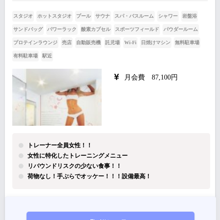
スタジオ
ホットスタジオ
プール
サウナ
スパ・バスルーム
シャワー
岩盤浴
サンドバッグ
パワーラック
酸素カプセル
スポーツフィールド
パウダールーム
プロテインラウンジ
売店
自動販売機
託児場
Wi-Fi
日焼けマシン
無料駐車場
有料駐車場
駅近
月会費 87,100円
トレーナー全員女性！！
女性に特化したトレーニングメニュー
リバウンドリスクの少ない食事！！
荷物なし！手ぶらでオッケー！！！設備最高！