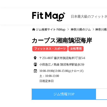
日本最大級のフィット
ジム検索サイト FitMap
神奈川県
のジム
神奈川県
カーブス湘南鵠沼海岸
フィットネス・スポーツ
女性専用
〒251-0037 藤沢市鵠沼海岸3丁目5-6
小田急江ノ島線 鵠沼海岸駅徒歩2分
10:00-19:00(13:00-15:00はクローズ)
土：10:00-13:00
日祝定休日
ジム情報TOP