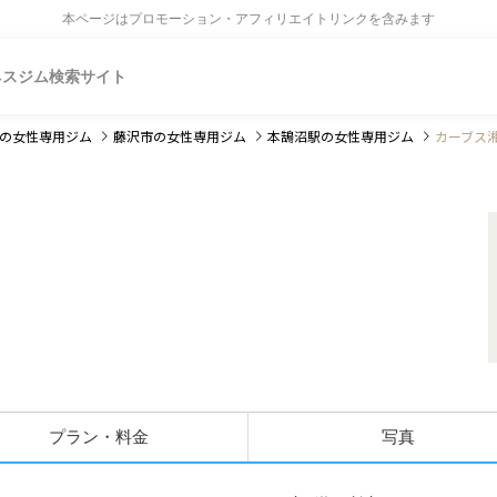
本ページはプロモーション・アフィリエイトリンクを含みます
ネスジム検索サイト
の女性専用ジム
藤沢市
の女性専用ジム
本鵠沼駅
の女性専用ジム
カーブス
プラン・料金
写真