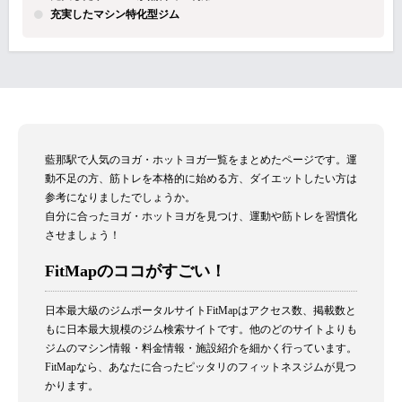
充実したマシン特化型ジム
藍那駅で人気のヨガ・ホットヨガ一覧をまとめたページです。運
動不足の方、筋トレを本格的に始める方、ダイエットしたい方は
参考になりましたでしょうか。
自分に合ったヨガ・ホットヨガを見つけ、運動や筋トレを習慣化
させましょう！
FitMapのココがすごい！
日本最大級のジムポータルサイトFitMapはアクセス数、掲載数と
もに日本最大規模のジム検索サイトです。他のどのサイトよりも
ジムのマシン情報・料金情報・施設紹介を細かく行っています。
FitMapなら、あなたに合ったピッタリのフィットネスジムが見つ
かります。