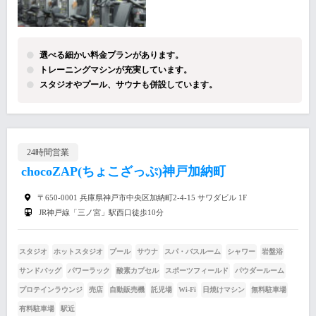
選べる細かい料金プランがあります。
トレーニングマシンが充実しています。
スタジオやプール、サウナも併設しています。
24時間営業
chocoZAP(ちょこざっぷ)神戸加納町
〒650-0001 兵庫県神戸市中央区加納町2-4-15 サワダビル 1F
JR神戸線「三ノ宮」駅西口徒歩10分
スタジオ
ホットスタジオ
プール
サウナ
スパ・バスルーム
シャワー
岩盤浴
サンドバッグ
パワーラック
酸素カプセル
スポーツフィールド
パウダールーム
プロテインラウンジ
売店
自動販売機
託児場
Wi-Fi
日焼けマシン
無料駐車場
有料駐車場
駅近