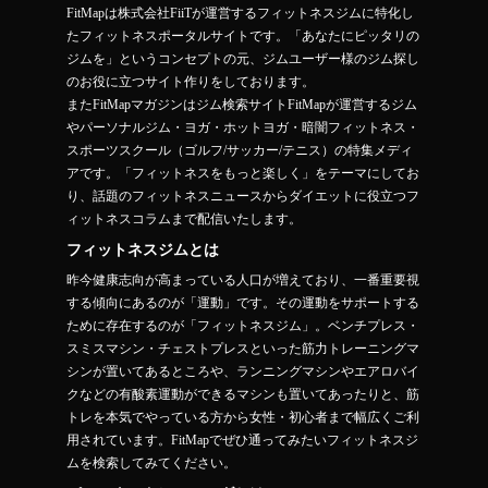
FitMapは株式会社FiiTが運営するフィットネスジムに特化し
たフィットネスポータルサイトです。「あなたにピッタリの
ジムを」というコンセプトの元、ジムユーザー様のジム探し
のお役に立つサイト作りをしております。
またFitMapマガジンはジム検索サイトFitMapが運営するジム
やパーソナルジム・ヨガ・ホットヨガ・暗闇フィットネス・
スポーツスクール（ゴルフ/サッカー/テニス）の特集メディ
アです。「フィットネスをもっと楽しく」をテーマにしてお
り、話題のフィットネスニュースからダイエットに役立つフ
ィットネスコラムまで配信いたします。
フィットネスジムとは
昨今健康志向が高まっている人口が増えており、一番重要視
する傾向にあるのが「運動」です。その運動をサポートする
ために存在するのが「フィットネスジム」。ベンチプレス・
スミスマシン・チェストプレスといった筋力トレーニングマ
シンが置いてあるところや、ランニングマシンやエアロバイ
クなどの有酸素運動ができるマシンも置いてあったりと、筋
トレを本気でやっている方から女性・初心者まで幅広くご利
用されています。FitMapでぜひ通ってみたいフィットネスジ
ムを検索してみてください。