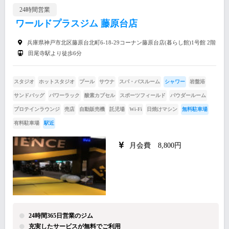
24時間営業
ワールドプラスジム 藤原台店
兵庫県神戸市北区藤原台北町6-18-29コーナン藤原台店(暮らし館)1号館 2階
田尾寺駅より徒歩6分
スタジオ
ホットスタジオ
プール
サウナ
スパ・バスルーム
シャワー
岩盤浴
サンドバッグ
パワーラック
酸素カプセル
スポーツフィールド
パウダールーム
プロテインラウンジ
売店
自動販売機
託児場
Wi-Fi
日焼けマシン
無料駐車場
有料駐車場
駅近
月会費 8,800円
24時間365日営業のジム
充実したサービスが無料でご利用