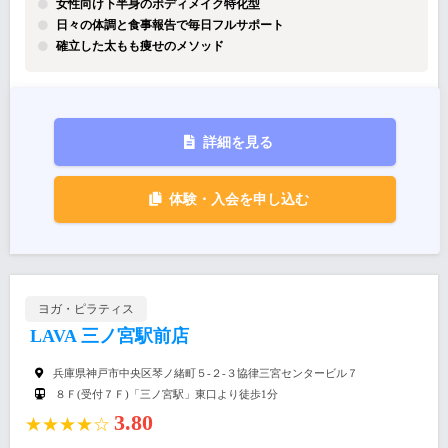
女性向け下半身のボディメイク特化型
日々の体調と食事報告で毎日フルサポート
確立した太もも痩せのメソッド
詳細を見る
体験・入会を申し込む
ヨガ・ピラティス
LAVA 三ノ宮駅前店
兵庫県神戸市中央区琴ノ緒町５-２-３協律三宮センタービル７
８Ｆ(受付７Ｆ)「三ノ宮駅」東口より徒歩1分
3.80
★★★★☆