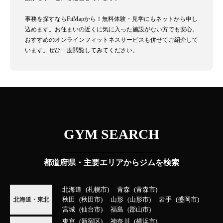
事務を探すならFitMapから！無料体験・見学にもネットから申し
込めます。お住まいの近くに気に入った施設がない方でも安心。
おすすめのオンラインフィットネスサービスも併せてご紹介して
います。ぜひ一度閲覧してみてください。
GYM SEARCH
都道府県・主要エリアからジムを検索
北海道
札幌市
青森
青森市
秋田
秋田市
山形
山形市
岩手
盛岡市
北海道・東北
宮城
仙台市
福島
郡山市
東京
新宿区
神奈川
横浜市