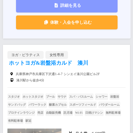
詳細を見る
体験・入会を申し込む
ヨガ・ピラティス
女性専用
ホットヨガ&岩盤浴カルド 湊川
兵庫県神戸市兵庫区下沢通1-4-7 シンエイ湊川公園ビル2F
湊川駅から徒歩4分
スタジオ
ホットスタジオ
プール
サウナ
スパ・バスルーム
シャワー
岩盤浴
サンドバッグ
パワーラック
酸素カプセル
スポーツフィールド
パウダールーム
プロテインラウンジ
売店
自動販売機
託児場
Wi-Fi
日焼けマシン
無料駐車場
有料駐車場
駅近