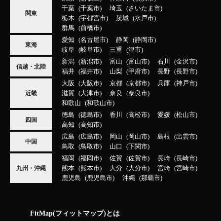
千葉
千葉市
埼玉
さいたま市
関東
栃木
宇都宮市
茨城
水戸市
群馬
前橋市
愛知
名古屋市
静岡
静岡市
東海
岐阜
岐阜市
三重
津市
新潟
新潟市
富山
富山市
石川
金沢市
信越・北陸
福井
福井市
山梨
甲府市
長野
長野市
大阪
大阪市
京都
京都市
兵庫
神戸市
滋賀
大津市
奈良
奈良市
近畿
和歌山
和歌山市
徳島
徳島市
香川
高松市
愛媛
松山市
四国
高知
高知市
広島
広島市
岡山
岡山市
島根
出雲市
中国
鳥取
鳥取市
山口
下関市
福岡
福岡市
佐賀
佐賀市
長崎
長崎市
熊本
熊本市
大分
大分市
宮崎
宮崎市
九州・沖縄
鹿児島
鹿児島市
沖縄
那覇市
FitMap(フィットマップ)とは