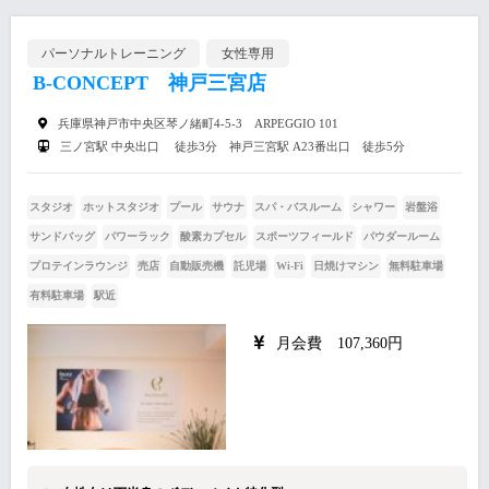
パーソナルトレーニング
女性専用
B-CONCEPT 神戸三宮店
兵庫県神戸市中央区琴ノ緒町4-5-3 ARPEGGIO 101
三ノ宮駅 中央出口 徒歩3分 神戸三宮駅 A23番出口 徒歩5分
スタジオ
ホットスタジオ
プール
サウナ
スパ・バスルーム
シャワー
岩盤浴
サンドバッグ
パワーラック
酸素カプセル
スポーツフィールド
パウダールーム
プロテインラウンジ
売店
自動販売機
託児場
Wi-Fi
日焼けマシン
無料駐車場
有料駐車場
駅近
月会費 107,360円