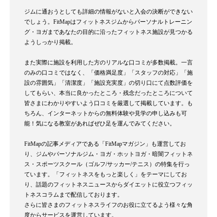
ジムに通おうとしても詳細の情報がないと入会の決断ができない
でしょう。FitMapはフィットネスジムからパーソナルトレーニン
グ・ヨガまであなたの目的に沿ったフィットネス施設が見つかる
ようしっかり掲載。
また実際に施設を利用した方のリアルな口コミが多数掲載。一言
のみの口コミではなく、「価格満足度」「スタッフの対応」「施
設の雰囲気」「清潔度」「施設充実度」の切り口にて点数評価を
してもらい、本当に良かったところ・残念だったところについて
皆さまにわかりやすいよう口コミを厳選して掲載しています。も
ちろん、インターネットからの無料体験や見学の申し込みも可
能！気になる教室があればぜひ足を運んでみてください。
FitMapの記事メディアである「FitMapマガジン」も運営してお
り、ジムやパーソナルジム・ヨガ・ホットヨガ・暗闇フィットネ
ス・スポーツスクール（ゴルフ/サッカー/テニス）の特集を行っ
ています。「フィットネスをもっと楽しく」をテーマにしてお
り、話題のフィットネスニュースからダイエットに役立つフィッ
トネスコラムまで配信しております。
さらに皆さまのフィットネスライフのお役に立てるよう様々な角
度からサービスを運営しています。