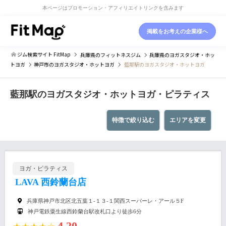
本ページはプロモーション・アフィリエイトリンクを含みます
掲載をお考えの企業様へ
ジム検索サイト FitMap
兵庫県
のフィットネスジム
兵庫県
のヨガスタジオ・ホッ
トヨガ
神戸市
のヨガスタジオ・ホットヨガ
藍那駅のヨガスタジオ・ホットヨガ
藍那駅のヨガスタジオ・ホットヨガ・ピラティス
特徴で絞り込む
エリアを変更
ヨガ・ピラティス
LAVA 西鈴蘭台店
兵庫県神戸市北区北五葉１-１３-１関西スーパーレ・アール５F
神戸電鉄粟生線西鈴蘭台駅改札口より徒歩6分
4.20