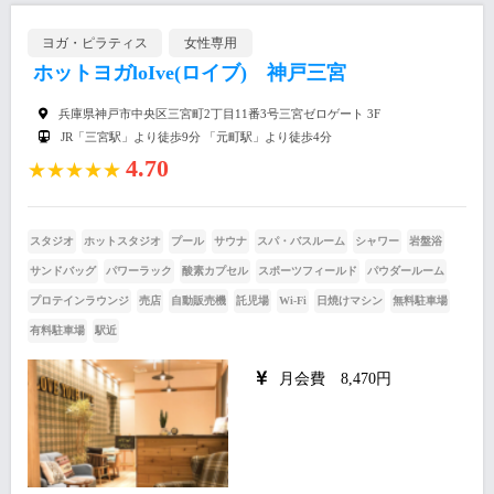
ヨガ・ピラティス
女性専用
ホットヨガloIve(ロイブ) 神戸三宮
兵庫県神戸市中央区三宮町2丁目11番3号三宮ゼロゲート 3F
JR「三宮駅」より徒歩9分 「元町駅」より徒歩4分
4.70
★★★★★
スタジオ
ホットスタジオ
プール
サウナ
スパ・バスルーム
シャワー
岩盤浴
サンドバッグ
パワーラック
酸素カプセル
スポーツフィールド
パウダールーム
プロテインラウンジ
売店
自動販売機
託児場
Wi-Fi
日焼けマシン
無料駐車場
有料駐車場
駅近
月会費 8,470円