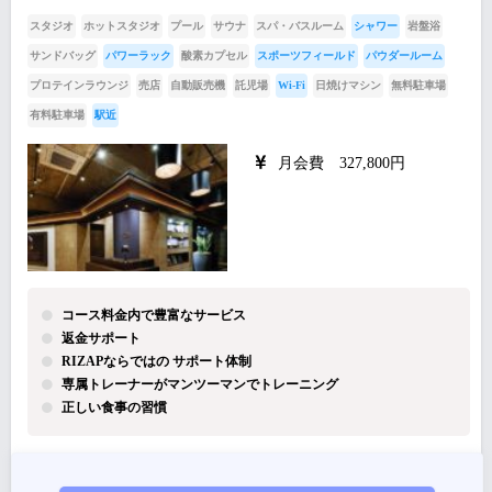
スタジオ
ホットスタジオ
プール
サウナ
スパ・バスルーム
シャワー
岩盤浴
サンドバッグ
パワーラック
酸素カプセル
スポーツフィールド
パウダールーム
プロテインラウンジ
売店
自動販売機
託児場
Wi-Fi
日焼けマシン
無料駐車場
有料駐車場
駅近
月会費 327,800円
コース料金内で豊富なサービス
返金サポート
RIZAPならではの サポート体制
専属トレーナーがマンツーマンでトレーニング
正しい食事の習慣