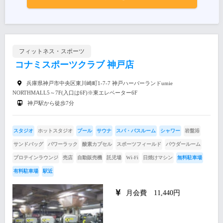
フィットネス・スポーツ
コナミスポーツクラブ 神戸店
兵庫県神戸市中央区東川崎町1-7-7 神戸ハーバーランドumie
NORTHMALL5～7F(入口は6F)※東エレベーター6F
神戸駅から徒歩7分
スタジオ
ホットスタジオ
プール
サウナ
スパ・バスルーム
シャワー
岩盤浴
サンドバッグ
パワーラック
酸素カプセル
スポーツフィールド
パウダールーム
プロテインラウンジ
売店
自動販売機
託児場
Wi-Fi
日焼けマシン
無料駐車場
有料駐車場
駅近
月会費 11,440円