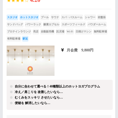
★★★★☆
スタジオ
ホットスタジオ
プール
サウナ
スパ・バスルーム
シャワー
岩盤浴
サンドバッグ
パワーラック
酸素カプセル
スポーツフィールド
パウダールーム
プロテインラウンジ
売店
自動販売機
託児場
Wi-Fi
日焼けマシン
無料駐車場
有料駐車場
駅近
月会費 9,800円
自分に合わせて選べる！40種類以上のホットヨガプログラム
冷え／肩こりを 改善したいなら…
むくみをスッキリ させたいなら…
便秘を 解消したいなら…