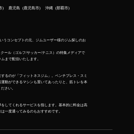
市
鹿児島
鹿児島市
沖縄
那覇市
」というコンセプトの元、ジムユーザー様のジム探しのお
スクール（ゴルフ/サッカー/テニス）の特集メディアで
ラムまで配信いたします。
在するのが「フィットネスジム」。ベンチプレス・スミ
素運動ができるマシンも置いてあったりと、筋トレを本
ください。
導をしてくれるサービスを指します。基本的に料金は高
方は一度通ってみるのもおすすめです。