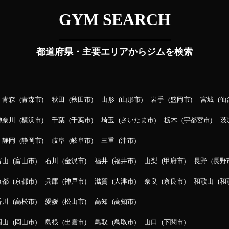
GYM SEARCH
都道府県・主要エリアからジムを検索
青森
青森市
秋田
秋田市
山形
山形市
岩手
盛岡市
宮城
仙
神奈川
横浜市
千葉
千葉市
埼玉
さいたま市
栃木
宇都宮市
茨
静岡
静岡市
岐阜
岐阜市
三重
津市
富山
富山市
石川
金沢市
福井
福井市
山梨
甲府市
長野
長野
京都
京都市
兵庫
神戸市
滋賀
大津市
奈良
奈良市
和歌山
和
香川
高松市
愛媛
松山市
高知
高知市
岡山
岡山市
島根
出雲市
鳥取
鳥取市
山口
下関市