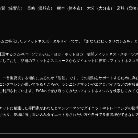
佐賀
佐賀市
長崎
長崎市
熊本
熊本市
大分
大分市
宮崎
宮崎
ットネスジムに特化したフィットネスポータルサイトです。「あなたにピッタリのジムを
Mapが運営するジムやパーソナルジム・ヨガ・ホットヨガ・暗闇フィットネス・スポーツ
にしており、話題のフィットネスニュースからダイエットに役立つフィットネスコ
、一番重要視する傾向にあるのが「運動」です。その運動をサポートするために存
ニングマシンが置いてあるところや、ランニングマシンやエアロバイクなどの有酸
利用されています。FitMapでぜひ通ってみたいフィットネスジムを検索してみて
エットに精通した専門家があなたとマンツーマンでダイエットやトレーニングの指
があり、夏場に向け追い込みダイエットをされたい方や自分で食事管理ができない