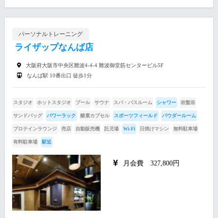
パーソナルトレーニング
ライザップなんば店
大阪府大阪市中央区難波4-4-4 難波御堂筋センタービル5F
なんば駅 10番出口 徒歩1分
スタジオ
ホットスタジオ
プール
サウナ
スパ・バスルーム
シャワー
岩盤浴
サンドバッグ
パワーラック
酸素カプセル
スポーツフィールド
パウダールーム
プロテインラウンジ
売店
自動販売機
託児場
Wi-Fi
日焼けマシン
無料駐車場
有料駐車場
駅近
月会費 327,800円