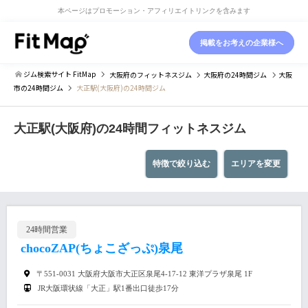
本ページはプロモーション・アフィリエイトリンクを含みます
掲載をお考えの企業様へ
ジム検索サイト FitMap
大阪府
のフィットネスジム
大阪府
の24時間ジム
大阪
市
の24時間ジム
大正駅(大阪府)の24時間ジム
大正駅(大阪府)の24時間フィットネスジム
特徴で絞り込む
エリアを変更
24時間営業
chocoZAP(ちょこざっぷ)泉尾
〒551-0031 大阪府大阪市大正区泉尾4-17-12 東洋プラザ泉尾 1F
JR大阪環状線「大正」駅1番出口徒歩17分