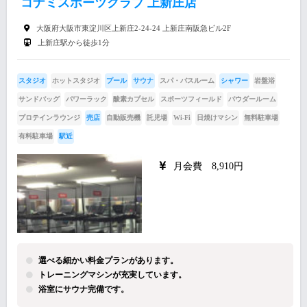
コナミスポーツクラブ 上新庄店
大阪府大阪市東淀川区上新庄2-24-24 上新庄南阪急ビル2F
上新庄駅から徒歩1分
スタジオ
ホットスタジオ
プール
サウナ
スパ・バスルーム
シャワー
岩盤浴
サンドバッグ
パワーラック
酸素カプセル
スポーツフィールド
パウダールーム
プロテインラウンジ
売店
自動販売機
託児場
Wi-Fi
日焼けマシン
無料駐車場
有料駐車場
駅近
月会費 8,910円
選べる細かい料金プランがあります。
トレーニングマシンが充実しています。
浴室にサウナ完備です。