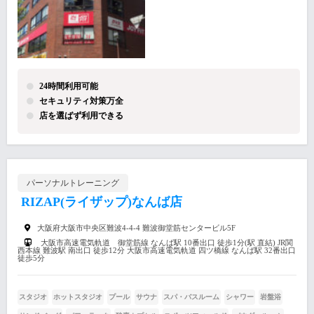
24時間利用可能
セキュリティ対策万全
店を選ばず利用できる
パーソナルトレーニング
RIZAP(ライザップ)なんば店
大阪府大阪市中央区難波4-4-4 難波御堂筋センタービル5F
大阪市高速電気軌道 御堂筋線 なんば駅 10番出口 徒歩1分(駅 直結) JR関
西本線 難波駅 南出口 徒歩12分 大阪市高速電気軌道 四ツ橋線 なんば駅 32番出口
徒歩5分
スタジオ
ホットスタジオ
プール
サウナ
スパ・バスルーム
シャワー
岩盤浴