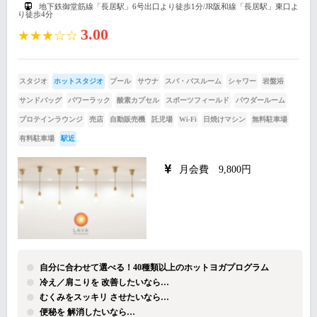
地下鉄御堂筋線「長居駅」6号出口より徒歩1分/JR阪和線「長居駅」東口よ
り徒歩4分
3.00
★★★☆☆
スタジオ
ホットスタジオ
プール
サウナ
スパ・バスルーム
シャワー
岩盤浴
サンドバッグ
パワーラック
酸素カプセル
スポーツフィールド
パウダールーム
プロテインラウンジ
売店
自動販売機
託児場
Wi-Fi
日焼けマシン
無料駐車場
有料駐車場
駅近
月会費 9,800円
自分に合わせて選べる！40種類以上のホットヨガプログラム
冷え／肩こりを 改善したいなら…
むくみをスッキリ させたいなら…
便秘を 解消したいなら…