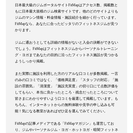
日本最大級のジムポータルサイトFitMapはアクセス数、掲載数と
もに日本最大規模のジム検索サイトです。他のどのサイトよりも
ジムのマシン情報・料金情報・施設紹介を細かく行っています。
FitMapなら、あなたに合ったピッタリのフィットネスジムが見つ
かります。
ジムに通おうとしても詳細の情報がないと入会の決断ができない
でしょう。FitMapはフィットネスジムからパーソナルトレーニン
グ・ヨガまであなたの目的に沿ったフィットネス施設が見つかる
ようしっかり掲載。
また実際に施設を利用した方のリアルな口コミが多数掲載。一言
のみの口コミではなく、「価格満足度」「スタッフの対応」「施
設の雰囲気」「清潔度」「施設充実度」の切り口にて点数評価を
してもらい、本当に良かったところ・残念だったところについて
皆さまにわかりやすいよう口コミを厳選して掲載しています。も
ちろん、インターネットからの無料体験や見学の申し込みも可
能！気になる教室があればぜひ足を運んでみてください。
FitMapの記事メディアである「FitMapマガジン」も運営してお
り、ジムやパーソナルジム・ヨガ・ホットヨガ・暗闇フィットネ