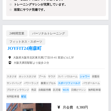
トレーニングマシンが充実しています。
浴室にサウナ完備です。
24時間営業
パーソナルトレーニング
フィットネス・スポーツ
JOYFIT24南森町
大阪府大阪市北区東天満2丁目10-41 双栄ビル2,3F
大阪天満宮駅駅より徒歩２分
スタジオ
ホットスタジオ
プール
サウナ
スパ・バスルーム
シャワー
岩盤浴
サンドバッグ
パワーラック
酸素カプセル
スポーツフィールド
パウダールーム
プロテインラウンジ
売店
自動販売機
託児場
Wi-Fi
日焼けマシン
無料駐車場
有料駐車場
駅近
月会費 8,380円