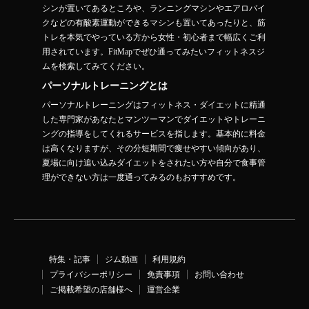
シンが置いてあるところや、ランニングマシンやエアロバイ
クなどの有酸素運動ができるマシンも置いてあったりと、筋
トレを本気でやっている方から女性・初心者まで幅広くご利
用されています。FitMapでぜひ通ってみたいフィットネスジ
ムを検索してみてください。
パーソナルトレーニングとは
パーソナルトレーニングはフィットネス・ダイエットに精通
した専門家があなたとマンツーマンでダイエットやトレーニ
ングの指導をしてくれるサービスを指します。基本的に料金
は高くなりますが、その分短期間で痩せやすい傾向があり、
夏場に向け追い込みダイエットをされたい方や自分で食事管
理ができない方は一度通ってみるのもおすすめです。
特集・記事
ジム動画
利用規約
プライバシーポリシー
免責事項
お問い合わせ
ご掲載希望の店舗様へ
運営企業