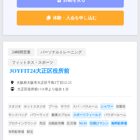
詳細を見る
体験・入会を申し込む
24時間営業
パーソナルトレーニング
フィットネス・スポーツ
JOYFIT24大正区役所前
大阪府大阪市大正区千島3丁目12-21
大正区役所前バス停より徒歩１分
スタジオ
ホットスタジオ
プール
サウナ
スパ・バスルーム
シャワー
岩盤浴
サンドバッグ
パワーラック
酸素カプセル
スポーツフィールド
パウダールーム
プロテインラウンジ
売店
自動販売機
託児場
Wi-Fi
日焼けマシン
無料駐車場
有料駐車場
駅近