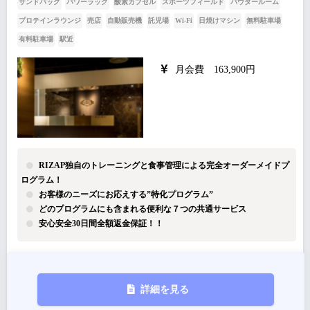
サンドバッグ
パワーラック
酸素カプセル
スポーツフィールド
パウダールーム
プロテインラウンジ
売店
自動販売機
託児場
Wi-Fi
日焼けマシン
無料駐車場
有料駐車場
駅近
月会費 163,900円
RIZAP独自のトレーニングと食事管理による完全オーダーメイドプ
ログラム！
お客様のニーズにお応えする”特化プログラム”
どのプログラムにも含まれる便利な７つの共通サービス
安心安全30日間全額返金保証！！
詳細を見る