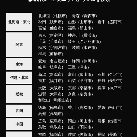
北海道
札幌市
青森
青森市
秋田
秋田市
山形
山形市
岩手
盛岡市
北海道・東北
宮城
仙台市
福島
郡山市
東京
新宿区
神奈川
横浜市
千葉
千葉市
埼玉
さいたま市
関東
栃木
宇都宮市
茨城
水戸市
群馬
前橋市
愛知
名古屋市
静岡
静岡市
東海
岐阜
岐阜市
三重
津市
新潟
新潟市
富山
富山市
石川
金沢市
信越・北陸
福井
福井市
山梨
甲府市
長野
長野市
大阪
大阪市
京都
京都市
兵庫
神戸市
滋賀
大津市
奈良
奈良市
近畿
和歌山
和歌山市
徳島
徳島市
香川
高松市
愛媛
松山市
四国
高知
高知市
広島
広島市
岡山
岡山市
島根
出雲市
中国
鳥取
鳥取市
山口
下関市
福岡
福岡市
佐賀
佐賀市
長崎
長崎市