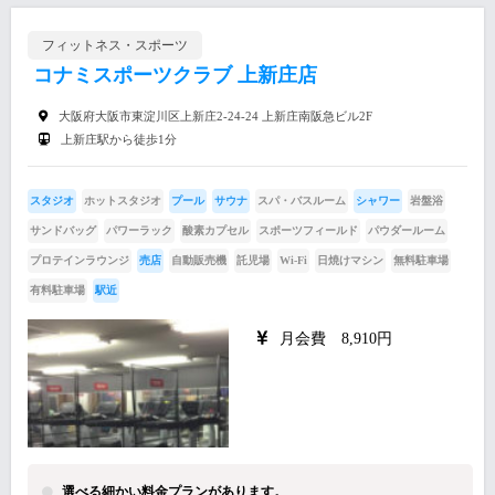
フィットネス・スポーツ
コナミスポーツクラブ 上新庄店
大阪府大阪市東淀川区上新庄2-24-24 上新庄南阪急ビル2F
上新庄駅から徒歩1分
スタジオ
ホットスタジオ
プール
サウナ
スパ・バスルーム
シャワー
岩盤浴
サンドバッグ
パワーラック
酸素カプセル
スポーツフィールド
パウダールーム
プロテインラウンジ
売店
自動販売機
託児場
Wi-Fi
日焼けマシン
無料駐車場
有料駐車場
駅近
月会費 8,910円
選べる細かい料金プランがあります。