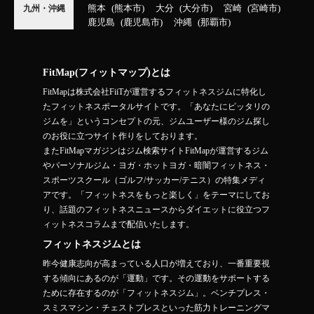
熊本
熊本市
大分
大分市
宮崎
宮崎市
九州・沖縄
鹿児島
鹿児島市
沖縄
那覇市
FitMap(フィットマップ)とは
FitMapは株式会社FiiTが運営するフィットネスジムに特化し
たフィットネスポータルサイトです。「あなたにピッタリの
ジムを」というコンセプトの元、ジムユーザー様のジム探し
のお役に立つサイト作りをしております。
またFitMapマガジンはジム検索サイトFitMapが運営するジム
やパーソナルジム・ヨガ・ホットヨガ・暗闇フィットネス・
スポーツスクール（ゴルフ/サッカー/テニス）の特集メディ
アです。「フィットネスをもっと楽しく」をテーマにしてお
り、話題のフィットネスニュースからダイエットに役立つフ
ィットネスコラムまで配信いたします。
フィットネスジムとは
昨今健康志向が高まっている人口が増えており、一番重要視
する傾向にあるのが「運動」です。その運動をサポートする
ために存在するのが「フィットネスジム」。ベンチプレス・
スミスマシン・チェストプレスといった筋力トレーニングマ