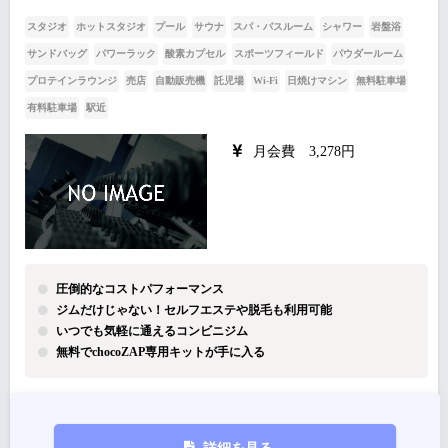
スタジオ
ホットスタジオ
プール
サウナ
スパ・バスルーム
シャワー
岩盤浴
サンドバッグ
パワーラック
酸素カプセル
スポーツフィールド
パウダールーム
プロテインラウンジ
売店
自動販売機
託児場
Wi-Fi
日焼けマシン
無料駐車場
有料駐車場
駅近
月会費 3,278円
圧倒的なコストパフォーマンス
ジムだけじゃない！セルフエステや脱毛も利用可能
いつでも気軽に通えるコンビニジム
無料でchocoZAP専用キットが手に入る