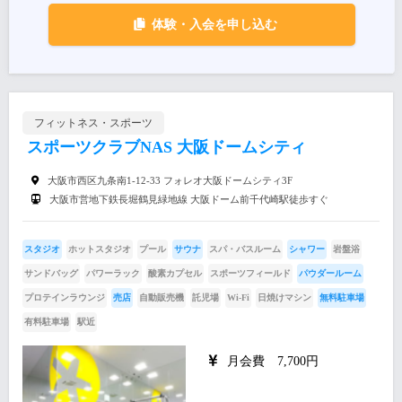
体験・入会を申し込む
フィットネス・スポーツ
スポーツクラブNAS 大阪ドームシティ
大阪市西区九条南1-12-33 フォレオ大阪ドームシティ3F
大阪市営地下鉄長堀鶴見緑地線 大阪ドーム前千代崎駅徒歩すぐ
スタジオ
ホットスタジオ
プール
サウナ
スパ・バスルーム
シャワー
岩盤浴
サンドバッグ
パワーラック
酸素カプセル
スポーツフィールド
パウダールーム
プロテインラウンジ
売店
自動販売機
託児場
Wi-Fi
日焼けマシン
無料駐車場
有料駐車場
駅近
月会費 7,700円