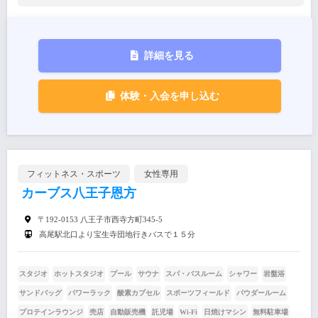
詳細を見る
体験・入会を申し込む
フィットネス・スポーツ
女性専用
カーブス八王子恩方
〒192-0153 八王子市西寺方町345-5
高尾駅北口より宝生寺団地行きバスで１５分
スタジオ
ホットスタジオ
プール
サウナ
スパ・バスルーム
シャワー
岩盤浴
サンドバッグ
パワーラック
酸素カプセル
スポーツフィールド
パウダールーム
プロテインラウンジ
売店
自動販売機
託児場
Wi-Fi
日焼けマシン
無料駐車場