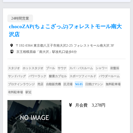
24時間営業
chocoZAP(ちょこざっぷ)フォレストモール南大
沢店
〒192-0364 東京都八王子市南大沢2-25 フォレストモール南大沢 3F
京王相模原線「南大沢」駅改札口徒歩6分
スタジオ
ホットスタジオ
プール
サウナ
スパ・バスルーム
シャワー
岩盤浴
サンドバッグ
パワーラック
酸素カプセル
スポーツフィールド
パウダールーム
プロテインラウンジ
売店
自動販売機
託児場
Wi-Fi
日焼けマシン
無料駐車場
有料駐車場
駅近
月会費 3,278円