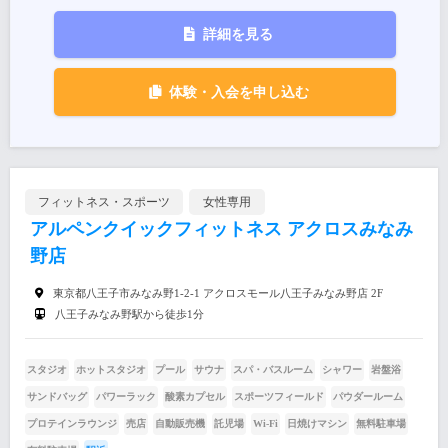
詳細を見る
体験・入会を申し込む
フィットネス・スポーツ
女性専用
アルペンクイックフィットネス アクロスみなみ
野店
東京都八王子市みなみ野1-2-1 アクロスモール八王子みなみ野店 2F
八王子みなみ野駅から徒歩1分
スタジオ
ホットスタジオ
プール
サウナ
スパ・バスルーム
シャワー
岩盤浴
サンドバッグ
パワーラック
酸素カプセル
スポーツフィールド
パウダールーム
プロテインラウンジ
売店
自動販売機
託児場
Wi-Fi
日焼けマシン
無料駐車場