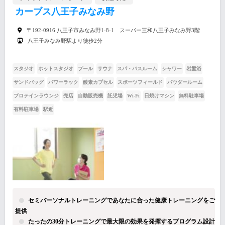
カーブス八王子みなみ野
〒192-0916 八王子市みなみ野1-8-1 スーパー三和八王子みなみ野3階
八王子みなみ野駅より徒歩2分
スタジオ
ホットスタジオ
プール
サウナ
スパ・バスルーム
シャワー
岩盤浴
サンドバッグ
パワーラック
酸素カプセル
スポーツフィールド
パウダールーム
プロテインラウンジ
売店
自動販売機
託児場
Wi-Fi
日焼けマシン
無料駐車場
有料駐車場
駅近
セミパーソナルトレーニングであなたに合った健康トレーニングをご
提供
たったの30分トレーニングで最大限の効果を発揮するプログラム設計