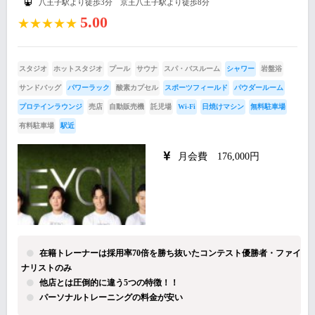
八王子駅より徒歩3分 京王八王子駅より徒歩8分
5.00
★★★★★
スタジオ
ホットスタジオ
プール
サウナ
スパ・バスルーム
シャワー
岩盤浴
サンドバッグ
パワーラック
酸素カプセル
スポーツフィールド
パウダールーム
プロテインラウンジ
売店
自動販売機
託児場
Wi-Fi
日焼けマシン
無料駐車場
有料駐車場
駅近
月会費 176,000円
在籍トレーナーは採用率70倍を勝ち抜いたコンテスト優勝者・ファイ
ナリストのみ
他店とは圧倒的に違う5つの特徴！！
パーソナルトレーニングの料金が安い