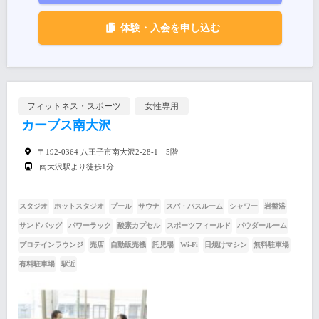
体験・入会を申し込む
フィットネス・スポーツ
女性専用
カーブス南大沢
〒192-0364 八王子市南大沢2-28-1 5階
南大沢駅より徒歩1分
スタジオ
ホットスタジオ
プール
サウナ
スパ・バスルーム
シャワー
岩盤浴
サンドバッグ
パワーラック
酸素カプセル
スポーツフィールド
パウダールーム
プロテインラウンジ
売店
自動販売機
託児場
Wi-Fi
日焼けマシン
無料駐車場
有料駐車場
駅近