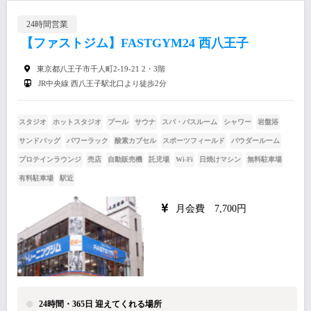
24時間営業
【ファストジム】FASTGYM24 西八王子
東京都八王子市千人町2-19-21 2・3階
JR中央線 西八王子駅北口より徒歩2分
スタジオ
ホットスタジオ
プール
サウナ
スパ・バスルーム
シャワー
岩盤浴
サンドバッグ
パワーラック
酸素カプセル
スポーツフィールド
パウダールーム
プロテインラウンジ
売店
自動販売機
託児場
Wi-Fi
日焼けマシン
無料駐車場
有料駐車場
駅近
月会費 7,700円
24時間・365日 迎えてくれる場所