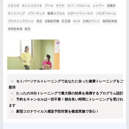
スタジオ
ホットスタジオ
プール
サウナ
スパ・バスルーム
シャワー
岩盤浴
サンドバッグ
パワーラック
酸素カプセル
スポーツフィールド
パウダールーム
プロテインラウンジ
売店
自動販売機
託児場
Wi-Fi
日焼けマシン
無料駐車場
有料駐車場
駅近
セミパーソナルトレーニングであなたに合った健康トレーニングをご
提供
たったの30分トレーニングで最大限の効果を発揮するプログラム設計
予約もキャンセルは一切不要！都合良い時間にトレーニングを受けれ
ます
新型コロナウイルス感染予防対策を徹底実施で安心！