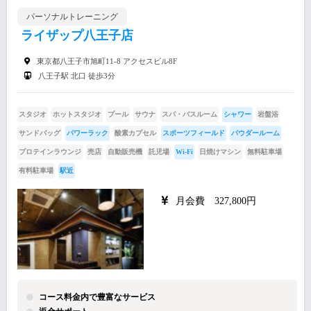
パーソナルトレーニング
ライザップ八王子店
東京都八王子市旭町11-8 アクセスビル8F
八王子駅 北口 徒歩3分
スタジオ
ホットスタジオ
プール
サウナ
スパ・バスルーム
シャワー
岩盤浴
サンドバッグ
パワーラック
酸素カプセル
スポーツフィールド
パウダールーム
プロテインラウンジ
売店
自動販売機
託児場
Wi-Fi
日焼けマシン
無料駐車場
有料駐車場
駅近
月会費 327,800円
コース料金内で豊富なサービス