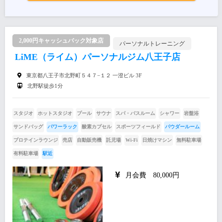
2,000円キャッシュバック対象店
パーソナルトレーニング
LiME（ライム）パーソナルジム八王子店
東京都八王子市北野町５４７−１２ 一澄ビル 3F
北野駅徒歩1分
スタジオ
ホットスタジオ
プール
サウナ
スパ・バスルーム
シャワー
岩盤浴
サンドバッグ
パワーラック
酸素カプセル
スポーツフィールド
パウダールーム
プロテインラウンジ
売店
自動販売機
託児場
Wi-Fi
日焼けマシン
無料駐車場
有料駐車場
駅近
月会費 80,000円