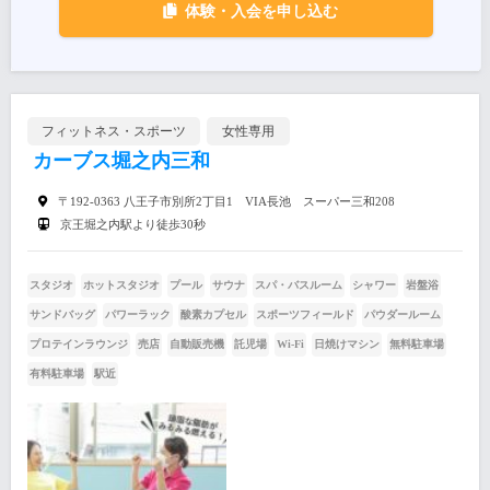
体験・入会を申し込む
フィットネス・スポーツ
女性専用
カーブス堀之内三和
〒192-0363 八王子市別所2丁目1 VIA長池 スーパー三和208
京王堀之内駅より徒歩30秒
スタジオ
ホットスタジオ
プール
サウナ
スパ・バスルーム
シャワー
岩盤浴
サンドバッグ
パワーラック
酸素カプセル
スポーツフィールド
パウダールーム
プロテインラウンジ
売店
自動販売機
託児場
Wi-Fi
日焼けマシン
無料駐車場
有料駐車場
駅近