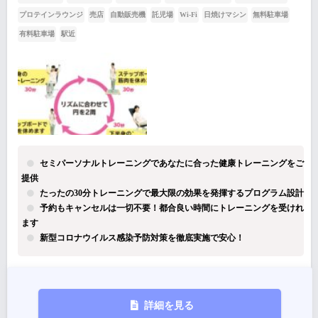
プロテインラウンジ
売店
自動販売機
託児場
Wi-Fi
日焼けマシン
無料駐車場
有料駐車場
駅近
セミパーソナルトレーニングであなたに合った健康トレーニングをご
提供
たったの30分トレーニングで最大限の効果を発揮するプログラム設計
予約もキャンセルは一切不要！都合良い時間にトレーニングを受けれ
ます
新型コロナウイルス感染予防対策を徹底実施で安心！
詳細を見る