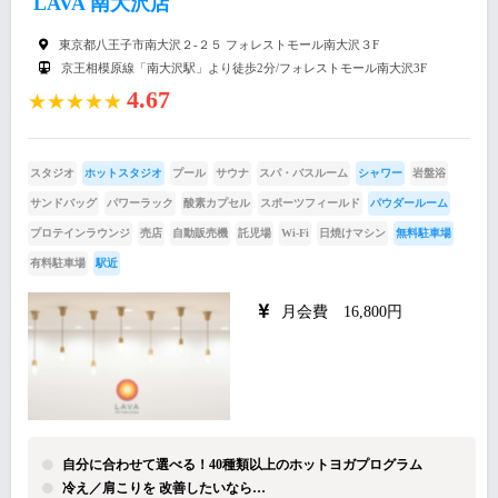
LAVA 南大沢店
東京都八王子市南大沢２-２５ フォレストモール南大沢３F
京王相模原線「南大沢駅」より徒歩2分/フォレストモール南大沢3F
4.67
★★★★★
スタジオ
ホットスタジオ
プール
サウナ
スパ・バスルーム
シャワー
岩盤浴
サンドバッグ
パワーラック
酸素カプセル
スポーツフィールド
パウダールーム
プロテインラウンジ
売店
自動販売機
託児場
Wi-Fi
日焼けマシン
無料駐車場
有料駐車場
駅近
月会費 16,800円
自分に合わせて選べる！40種類以上のホットヨガプログラム
冷え／肩こりを 改善したいなら…