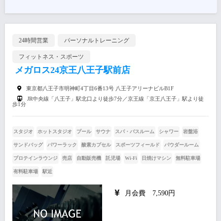
24時間営業
パーソナルトレーニング
フィットネス・スポーツ
メガロス24京王八王子駅前店
東京都八王子市明神町4丁目6番13号 八王子アリーナビルB1F
JR中央線「八王子」駅北口より徒歩7分／京王線「京王八王子」駅より徒
歩1分
スタジオ
ホットスタジオ
プール
サウナ
スパ・バスルーム
シャワー
岩盤浴
サンドバッグ
パワーラック
酸素カプセル
スポーツフィールド
パウダールーム
プロテインラウンジ
売店
自動販売機
託児場
Wi-Fi
日焼けマシン
無料駐車場
有料駐車場
駅近
月会費 7,590円