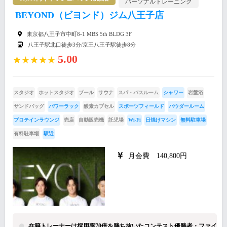
パーソナルトレーニング
BEYOND（ビヨンド）ジム八王子店
東京都八王子市中町8-1 MBS 5th BLDG 3F
八王子駅北口徒歩3分/京王八王子駅徒歩8分
5.00
★★★★★
スタジオ
ホットスタジオ
プール
サウナ
スパ・バスルーム
シャワー
岩盤浴
サンドバッグ
パワーラック
酸素カプセル
スポーツフィールド
パウダールーム
プロテインラウンジ
売店
自動販売機
託児場
Wi-Fi
日焼けマシン
無料駐車場
有料駐車場
駅近
月会費 140,800円
在籍トレーナーは採用率70倍を勝ち抜いたコンテスト優勝者・ファイ