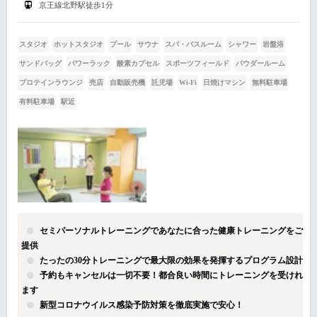
京王線北野駅徒歩1分
スタジオ
ホットスタジオ
プール
サウナ
スパ・バスルーム
シャワー
岩盤浴
サンドバッグ
パワーラック
酸素カプセル
スポーツフィールド
パウダールーム
プロテインラウンジ
売店
自動販売機
託児場
Wi-Fi
日焼けマシン
無料駐車場
有料駐車場
駅近
セミパーソナルトレーニングであなたに合った健康トレーニングをご
提供
たったの30分トレーニングで最大限の効果を発揮するプログラム設計
予約もキャンセルは一切不要！都合良い時間にトレーニングを受けれ
ます
新型コロナウイルス感染予防対策を徹底実施で安心！