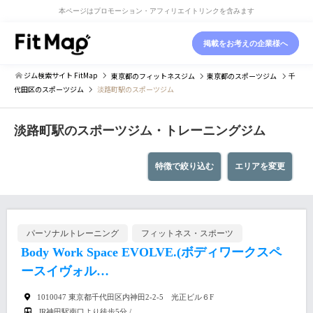
本ページはプロモーション・アフィリエイトリンクを含みます
掲載をお考えの企業様へ
ジム検索サイト FitMap
東京都
のフィットネスジム
東京都
のスポーツジム
千
代田区
のスポーツジム
淡路町駅のスポーツジム
淡路町駅のスポーツジム・トレーニングジム
特徴で絞り込む
エリアを変更
パーソナルトレーニング
フィットネス・スポーツ
Body Work Space EVOLVE.(ボディワークスペ
ースイヴォル…
1010047 東京都千代田区内神田2-2-5 光正ビル６F
JR神田駅南口より徒歩5分 /