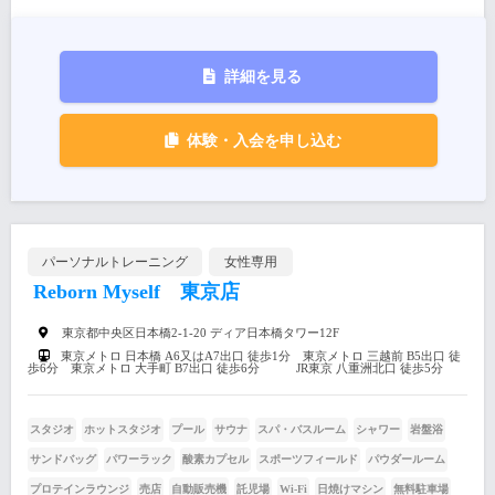
詳細を見る
体験・入会を申し込む
パーソナルトレーニング
女性専用
Reborn Myself 東京店
東京都中央区日本橋2-1-20 ディア日本橋タワー12F
東京メトロ 日本橋 A6又はA7出口 徒歩1分 東京メトロ 三越前 B5出口 徒
歩6分 東京メトロ 大手町 B7出口 徒歩6分 JR東京 八重洲北口 徒歩5分
スタジオ
ホットスタジオ
プール
サウナ
スパ・バスルーム
シャワー
岩盤浴
サンドバッグ
パワーラック
酸素カプセル
スポーツフィールド
パウダールーム
プロテインラウンジ
売店
自動販売機
託児場
Wi-Fi
日焼けマシン
無料駐車場