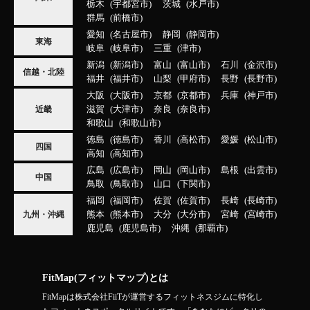
栃木
宇都宮市
茨城
水戸市
群馬
前橋市
愛知
名古屋市
静岡
静岡市
東海
岐阜
岐阜市
三重
津市
新潟
新潟市
富山
富山市
石川
金沢市
信越・北陸
福井
福井市
山梨
甲府市
長野
長野市
大阪
大阪市
京都
京都市
兵庫
神戸市
滋賀
大津市
奈良
奈良市
近畿
和歌山
和歌山市
徳島
徳島市
香川
高松市
愛媛
松山市
四国
高知
高知市
広島
広島市
岡山
岡山市
島根
出雲市
中国
鳥取
鳥取市
山口
下関市
福岡
福岡市
佐賀
佐賀市
長崎
長崎市
熊本
熊本市
大分
大分市
宮崎
宮崎市
九州・沖縄
鹿児島
鹿児島市
沖縄
那覇市
FitMap(フィットマップ)とは
FitMapは株式会社FiiTが運営するフィットネスジムに特化し