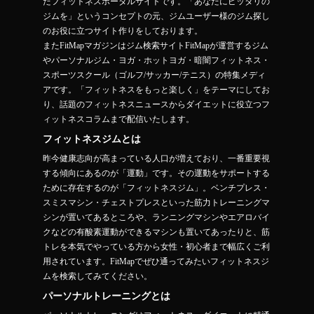
たフィットネスポータルサイトです。「あなたにピッタリの
ジムを」というコンセプトの元、ジムユーザー様のジム探し
のお役に立つサイト作りをしております。
またFitMapマガジンはジム検索サイトFitMapが運営するジム
やパーソナルジム・ヨガ・ホットヨガ・暗闇フィットネス・
スポーツスクール（ゴルフ/サッカー/テニス）の特集メディ
アです。「フィットネスをもっと楽しく」をテーマにしてお
り、話題のフィットネスニュースからダイエットに役立つフ
ィットネスコラムまで配信いたします。
フィットネスジムとは
昨今健康志向が高まっている人口が増えており、一番重要視
する傾向にあるのが「運動」です。その運動をサポートする
ために存在するのが「フィットネスジム」。ベンチプレス・
スミスマシン・チェストプレスといった筋力トレーニングマ
シンが置いてあるところや、ランニングマシンやエアロバイ
クなどの有酸素運動ができるマシンも置いてあったりと、筋
トレを本気でやっている方から女性・初心者まで幅広くご利
用されています。FitMapでぜひ通ってみたいフィットネスジ
ムを検索してみてください。
パーソナルトレーニングとは