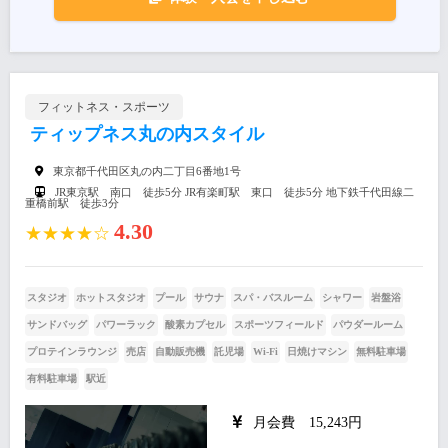
フィットネス・スポーツ
ティップネス丸の内スタイル
東京都千代田区丸の内二丁目6番地1号
JR東京駅 南口 徒歩5分 JR有楽町駅 東口 徒歩5分 地下鉄千代田線二
重橋前駅 徒歩3分
4.30
★★★★☆
スタジオ
ホットスタジオ
プール
サウナ
スパ・バスルーム
シャワー
岩盤浴
サンドバッグ
パワーラック
酸素カプセル
スポーツフィールド
パウダールーム
プロテインラウンジ
売店
自動販売機
託児場
Wi-Fi
日焼けマシン
無料駐車場
有料駐車場
駅近
月会費 15,243円