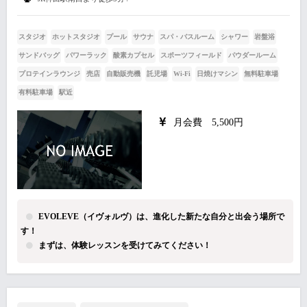
スタジオ
ホットスタジオ
プール
サウナ
スパ・バスルーム
シャワー
岩盤浴
サンドバッグ
パワーラック
酸素カプセル
スポーツフィールド
パウダールーム
プロテインラウンジ
売店
自動販売機
託児場
Wi-Fi
日焼けマシン
無料駐車場
有料駐車場
駅近
月会費 5,500円
EVOLEVE（イヴォルヴ）は、進化した新たな自分と出会う場所で
す！
まずは、体験レッスンを受けてみてください！