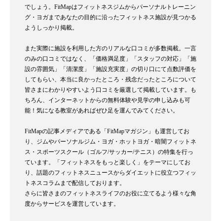
でしょう。FitMapはフィットネスジムからパーソナルトレーニン
グ・ヨガまであなたの目的に沿ったフィットネス施設が見つかる
ようしっかり掲載。
また実際に施設を利用した方のリアルな口コミが多数掲載。一言
のみの口コミではなく、「価格満足度」「スタッフの対応」「施
設の雰囲気」「清潔度」「施設充実度」の切り口にて点数評価を
してもらい、本当に良かったところ・残念だったところについて
皆さまにわかりやすいよう口コミを厳選して掲載しています。も
ちろん、インターネットからの無料体験や見学の申し込みも可
能！気になる教室があればぜひ足を運んでみてください。
FitMapの記事メディアである「FitMapマガジン」も運営してお
り、ジムやパーソナルジム・ヨガ・ホットヨガ・暗闇フィットネ
ス・スポーツスクール（ゴルフ/サッカー/テニス）の特集を行っ
ています。「フィットネスをもっと楽しく」をテーマにしてお
り、話題のフィットネスニュースからダイエットに役立つフィッ
トネスコラムまで配信しております。
さらに皆さまのフィットネスライフのお役に立てるよう様々な角
度からサービスを運営しています。