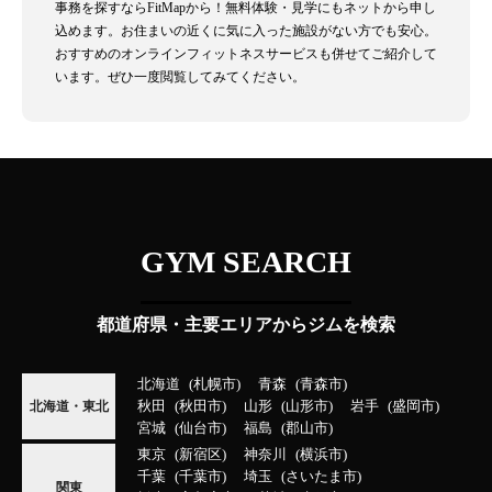
事務を探すならFitMapから！無料体験・見学にもネットから申し
込めます。お住まいの近くに気に入った施設がない方でも安心。
おすすめのオンラインフィットネスサービスも併せてご紹介して
います。ぜひ一度閲覧してみてください。
GYM SEARCH
都道府県・主要エリアからジムを検索
北海道
札幌市
青森
青森市
秋田
秋田市
山形
山形市
岩手
盛岡市
北海道・東北
宮城
仙台市
福島
郡山市
東京
新宿区
神奈川
横浜市
千葉
千葉市
埼玉
さいたま市
関東