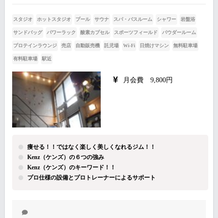
スタジオ
ホットスタジオ
プール
サウナ
スパ・バスルーム
シャワー
岩盤浴
サンドバッグ
パワーラック
酸素カプセル
スポーツフィールド
パウダールーム
プロテインラウンジ
売店
自動販売機
託児場
Wi-Fi
日焼けマシン
無料駐車場
有料駐車場
駅近
月会費 9,800円
痩せる！！ではなく楽しく美しくなれるジム！！
Kenz（ケンズ）の６つの強み
Kenz（ケンズ）のキーワード！！
プロ仕様の設備とプロトレーナーによるサポート