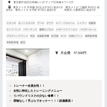
東京都中央区日本橋2-1-20 ディア日本橋タワー12F
東京メトロ 日本橋 A6又はA7出口 徒歩1分 東京メトロ 三越前 B5出口 徒
歩6分 東京メトロ 大手町 B7出口 徒歩6分 JR東京 八重洲北口 徒歩5分
スタジオ
ホットスタジオ
プール
サウナ
スパ・バスルーム
シャワー
岩盤浴
サンドバッグ
パワーラック
酸素カプセル
スポーツフィールド
パウダールーム
プロテインラウンジ
売店
自動販売機
託児場
Wi-Fi
日焼けマシン
無料駐車場
有料駐車場
駅近
月会費 97,600円
トレーナー全員女性！！
女性に特化したトレーニングメニュー
リバウンドリスクの少ない食事！！
荷物なし！手ぶらでオッケー！！！設備最高！