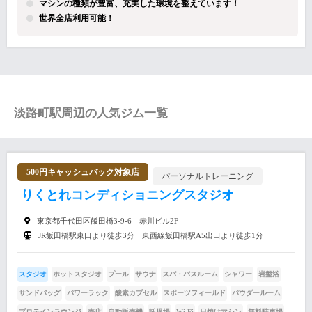
マシンの種類が豊富、充実した環境を整えています！
世界全店利用可能！
淡路町駅周辺の人気ジム一覧
500円キャッシュバック対象店
パーソナルトレーニング
りくとれコンディショニングスタジオ
東京都千代田区飯田橋3‐9‐6 赤川ビル2F
JR飯田橋駅東口より徒歩3分 東西線飯田橋駅A5出口より徒歩1分
スタジオ
ホットスタジオ
プール
サウナ
スパ・バスルーム
シャワー
岩盤浴
サンドバッグ
パワーラック
酸素カプセル
スポーツフィールド
パウダールーム
プロテインラウンジ
売店
自動販売機
託児場
Wi-Fi
日焼けマシン
無料駐車場