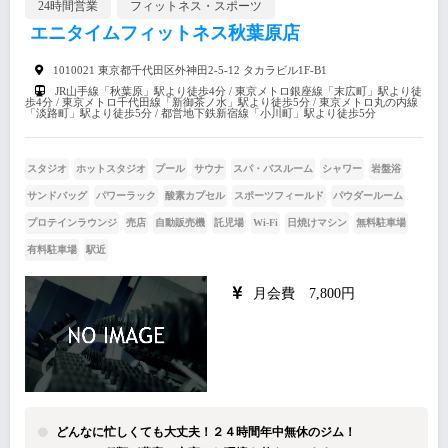
24時間営業
フィットネス・スポーツ
エニタイムフィットネス秋葉原店
1010021 東京都千代田区外神田2-5-12 タカラビル1F-B1
JR山手線「秋葉原」駅より徒歩4分 / 東京メトロ銀座線「末広町」駅より徒
歩4分 / 東京メトロ千代田線「新御茶ノ水」駅より徒歩5分 / 東京メトロ丸の内線
「淡路町」駅より徒歩5分 / 都営地下鉄新宿線「小川町」駅より徒歩5分
スタジオ
ホットスタジオ
プール
サウナ
スパ・バスルーム
シャワー
岩盤浴
サンドバッグ
パワーラック
酸素カプセル
スポーツフィールド
パウダールーム
プロテインラウンジ
売店
自動販売機
託児場
Wi-Fi
日焼けマシン
無料駐車場
有料駐車場
駅近
月会費 7,800円
どんなに忙しくても大丈夫！２４時間年中無休のジム！