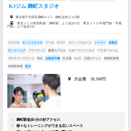
K3ジム 麹町スタジオ
東京都千代田区麹町4-1-5 麹町志村ビル3階
東京メトロ有楽町線「麹町駅」より徒歩1分 東京メトロ半蔵門線「半蔵
門駅」より徒歩5分
スタジオ
ホットスタジオ
プール
サウナ
スパ・バスルーム
シャワー
岩盤浴
サンドバッグ
パワーラック
酸素カプセル
スポーツフィールド
パウダールーム
プロテインラウンジ
売店
自動販売機
託児場
Wi-Fi
日焼けマシン
無料駐車場
有料駐車場
駅近
月会費 38,500円
麹町駅徒歩1分の好アクセス
様々なトレーニングができる広いスペース